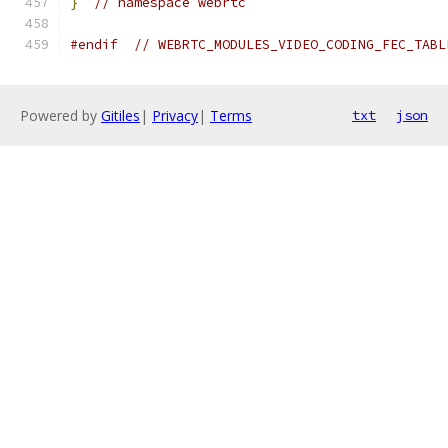
}
// namespace webrtc
#endif
// WEBRTC_MODULES_VIDEO_CODING_FEC_TABL
Powered by
Gitiles
|
Privacy
|
Terms
txt
json