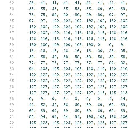
36
,
41
,
41
,
41
,
41
,
41
,
41
,
41
,
41
,
55
,
55
,
55
,
55
,
55
,
55
,
69
,
69
,
69
,
75
,
75
,
80
,
80
,
80
,
80
,
80
,
97
,
97
,
97
,
97
,
102
,
102
,
102
,
102
,
102
,
102
,
102
102
,
102
,
102
,
102
,
102
,
102
,
102
,
102
,
102
102
,
102
,
102
,
116
,
116
,
116
,
116
,
116
,
116
116
,
116
,
116
,
116
,
116
,
116
,
116
,
116
,
116
100
,
100
,
100
,
100
,
100
,
100
,
0
,
0
,
0
,
16
,
16
,
16
,
16
,
16
,
16
,
30
,
35
,
35
,
58
,
58
,
58
,
58
,
58
,
58
,
58
,
58
,
58
,
77
,
77
,
77
,
77
,
77
,
77
,
77
,
82
,
82
,
94
,
105
,
105
,
105
,
105
,
110
,
110
,
110
,
110
122
,
122
,
122
,
122
,
122
,
122
,
122
,
122
,
122
122
,
122
,
122
,
122
,
122
,
122
,
122
,
122
,
122
127
,
127
,
127
,
127
,
127
,
127
,
127
,
127
,
127
127
,
127
,
127
,
127
,
127
,
127
,
115
,
115
,
115
0
,
0
,
0
,
0
,
0
,
0
,
0
,
4
,
14
,
41
,
52
,
52
,
56
,
69
,
69
,
69
,
69
,
69
,
69
,
69
,
69
,
69
,
69
,
69
,
69
,
69
,
69
,
83
,
94
,
94
,
94
,
94
,
106
,
106
,
106
,
106
125
,
125
,
125
,
125
,
125
,
127
,
127
,
127
,
127