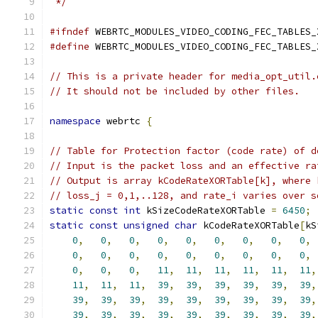
 */
#ifndef
 WEBRTC_MODULES_VIDEO_CODING_FEC_TABLES_
#define
 WEBRTC_MODULES_VIDEO_CODING_FEC_TABLES_
// This is a private header for media_opt_util.
// It should not be included by other files.
namespace
 webrtc 
{
// Table for Protection factor (code rate) of d
// Input is the packet loss and an effective ra
// Output is array kCodeRateXORTable[k], where 
// loss_j = 0,1,..128, and rate_i varies over s
static
const
int
 kSizeCodeRateXORTable 
=
6450
;
static
const
unsigned
char
 kCodeRateXORTable
[
kS
0
,
0
,
0
,
0
,
0
,
0
,
0
,
0
,
0
,
0
,
0
,
0
,
0
,
0
,
0
,
0
,
0
,
0
,
0
,
0
,
0
,
11
,
11
,
11
,
11
,
11
,
11
,
11
,
11
,
11
,
39
,
39
,
39
,
39
,
39
,
39
,
39
,
39
,
39
,
39
,
39
,
39
,
39
,
39
,
39
,
39
,
39
,
39
,
39
,
39
,
39
,
39
,
39
,
39
,