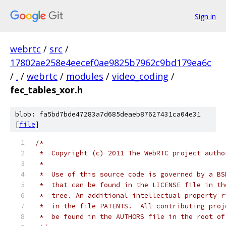
Sign in
webrtc
/
src
/
17802ae258e4eecef0ae9825b7962c9bd179ea6c
/
.
/
webrtc
/
modules
/
video_coding
/
fec_tables_xor.h
blob: fa5bd7bde47283a7d685deaeb87627431ca04e31
[
file
]
/*
 *  Copyright (c) 2011 The WebRTC project autho
 *
 *  Use of this source code is governed by a BS
 *  that can be found in the LICENSE file in th
 *  tree. An additional intellectual property r
 *  in the file PATENTS.  All contributing proj
 *  be found in the AUTHORS file in the root of