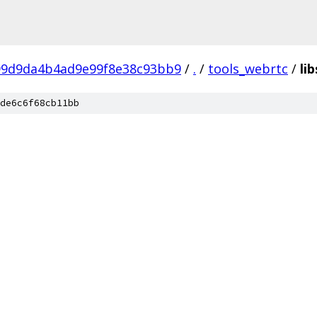
99d9da4b4ad9e99f8e38c93bb9
/
.
/
tools_webrtc
/
lib
de6c6f68cb11bb