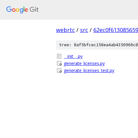
webrtc
/
src
/
62ec0f61308565
tree: 8af5bfcec158ea4ab4350960c8
__init__.py
generate_licenses.py
generate_licenses_test.py