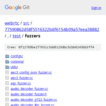
Sign in
webrtc
/
src
/
77590862d58f5516322b6f6154b09a57eea38882
/
.
/
test
/
fuzzers
tree: 8f12769be1f7651c5dd0129dbc9cbb0245bb3ff4
configs/
corpora/
utils/
aec3_config_json_fuzzer.cc
aec3_fuzzer.cc
agc_fuzzer.cc
audio_decoder_fuzzer.cc
audio_decoder_fuzzer.h
audio_decoder_g722_fuzzer.cc
audio_decoder_ilbc_fuzzer.cc