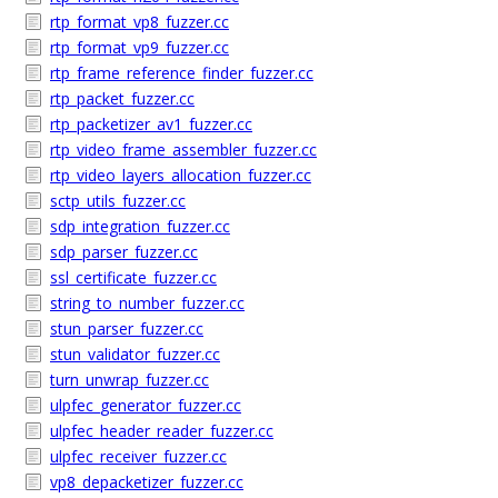
rtp_format_vp8_fuzzer.cc
rtp_format_vp9_fuzzer.cc
rtp_frame_reference_finder_fuzzer.cc
rtp_packet_fuzzer.cc
rtp_packetizer_av1_fuzzer.cc
rtp_video_frame_assembler_fuzzer.cc
rtp_video_layers_allocation_fuzzer.cc
sctp_utils_fuzzer.cc
sdp_integration_fuzzer.cc
sdp_parser_fuzzer.cc
ssl_certificate_fuzzer.cc
string_to_number_fuzzer.cc
stun_parser_fuzzer.cc
stun_validator_fuzzer.cc
turn_unwrap_fuzzer.cc
ulpfec_generator_fuzzer.cc
ulpfec_header_reader_fuzzer.cc
ulpfec_receiver_fuzzer.cc
vp8_depacketizer_fuzzer.cc