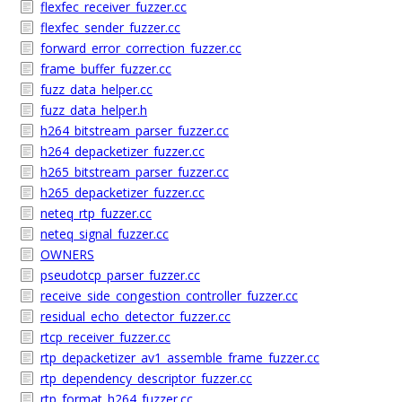
flexfec_receiver_fuzzer.cc
flexfec_sender_fuzzer.cc
forward_error_correction_fuzzer.cc
frame_buffer_fuzzer.cc
fuzz_data_helper.cc
fuzz_data_helper.h
h264_bitstream_parser_fuzzer.cc
h264_depacketizer_fuzzer.cc
h265_bitstream_parser_fuzzer.cc
h265_depacketizer_fuzzer.cc
neteq_rtp_fuzzer.cc
neteq_signal_fuzzer.cc
OWNERS
pseudotcp_parser_fuzzer.cc
receive_side_congestion_controller_fuzzer.cc
residual_echo_detector_fuzzer.cc
rtcp_receiver_fuzzer.cc
rtp_depacketizer_av1_assemble_frame_fuzzer.cc
rtp_dependency_descriptor_fuzzer.cc
rtp_format_h264_fuzzer.cc