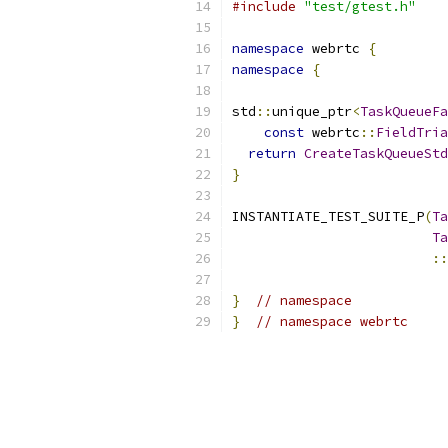
#include
"test/gtest.h"
namespace
 webrtc 
{
namespace
{
std
::
unique_ptr
<
TaskQueueFa
const
 webrtc
::
FieldTria
return
CreateTaskQueueStd
}
INSTANTIATE_TEST_SUITE_P
(
Ta
Ta
::
}
// namespace
}
// namespace webrtc