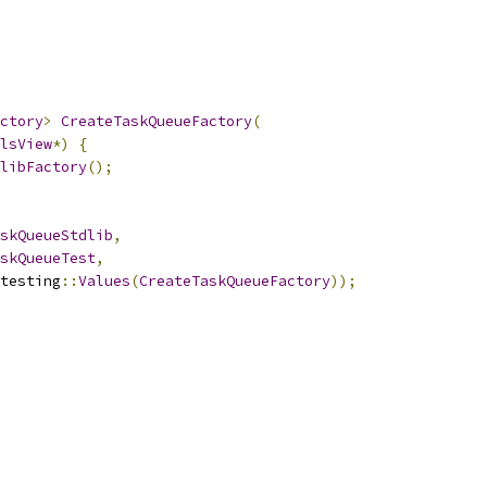
ctory
>
CreateTaskQueueFactory
(
lsView
*)
{
libFactory
();
skQueueStdlib
,
skQueueTest
,
testing
::
Values
(
CreateTaskQueueFactory
));