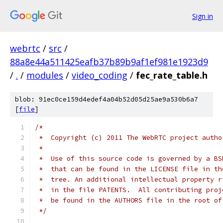
Sign in
webrtc
/
src
/
88a8e44a511425eafb37b89b9af1ef981e1923d9
/
.
/
modules
/
video_coding
/
fec_rate_table.h
blob: 91ec0ce159d4edef4a04b52d05d25ae9a530b6a7
[
file
]
/*
 *  Copyright (c) 2011 The WebRTC project autho
 *
 *  Use of this source code is governed by a BS
 *  that can be found in the LICENSE file in th
 *  tree. An additional intellectual property r
 *  in the file PATENTS.  All contributing proj
 *  be found in the AUTHORS file in the root of
 */