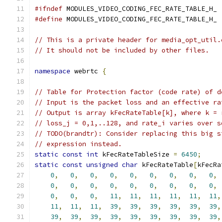
#ifndef
 MODULES_VIDEO_CODING_FEC_RATE_TABLE_H_
#define
 MODULES_VIDEO_CODING_FEC_RATE_TABLE_H_
// This is a private header for media_opt_util.
// It should not be included by other files.
namespace
 webrtc 
{
// Table for Protection factor (code rate) of d
// Input is the packet loss and an effective ra
// Output is array kFecRateTable[k], where k = 
// loss_j = 0,1,..128, and rate_i varies over s
// TODO(brandtr): Consider replacing this big s
// expression instead.
static
const
int
 kFecRateTableSize 
=
6450
;
static
const
unsigned
char
 kFecRateTable
[
kFecRa
0
,
0
,
0
,
0
,
0
,
0
,
0
,
0
,
0
,
0
,
0
,
0
,
0
,
0
,
0
,
0
,
0
,
0
,
0
,
0
,
0
,
11
,
11
,
11
,
11
,
11
,
11
,
11
,
11
,
11
,
39
,
39
,
39
,
39
,
39
,
39
,
39
,
39
,
39
,
39
,
39
,
39
,
39
,
39
,
39
,