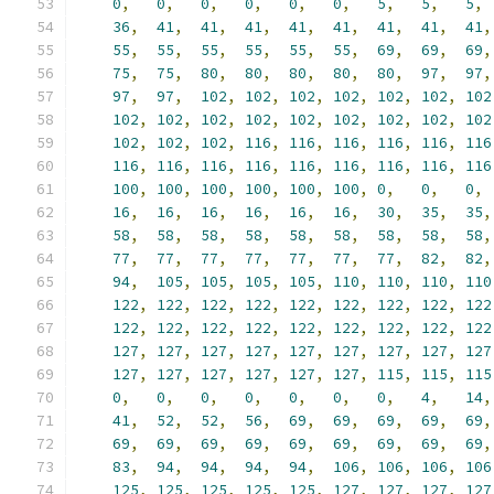
0
,
0
,
0
,
0
,
0
,
0
,
5
,
5
,
5
,
36
,
41
,
41
,
41
,
41
,
41
,
41
,
41
,
41
,
55
,
55
,
55
,
55
,
55
,
55
,
69
,
69
,
69
,
75
,
75
,
80
,
80
,
80
,
80
,
80
,
97
,
97
,
97
,
97
,
102
,
102
,
102
,
102
,
102
,
102
,
102
102
,
102
,
102
,
102
,
102
,
102
,
102
,
102
,
102
102
,
102
,
102
,
116
,
116
,
116
,
116
,
116
,
116
116
,
116
,
116
,
116
,
116
,
116
,
116
,
116
,
116
100
,
100
,
100
,
100
,
100
,
100
,
0
,
0
,
0
,
16
,
16
,
16
,
16
,
16
,
16
,
30
,
35
,
35
,
58
,
58
,
58
,
58
,
58
,
58
,
58
,
58
,
58
,
77
,
77
,
77
,
77
,
77
,
77
,
77
,
82
,
82
,
94
,
105
,
105
,
105
,
105
,
110
,
110
,
110
,
110
122
,
122
,
122
,
122
,
122
,
122
,
122
,
122
,
122
122
,
122
,
122
,
122
,
122
,
122
,
122
,
122
,
122
127
,
127
,
127
,
127
,
127
,
127
,
127
,
127
,
127
127
,
127
,
127
,
127
,
127
,
127
,
115
,
115
,
115
0
,
0
,
0
,
0
,
0
,
0
,
0
,
4
,
14
,
41
,
52
,
52
,
56
,
69
,
69
,
69
,
69
,
69
,
69
,
69
,
69
,
69
,
69
,
69
,
69
,
69
,
69
,
83
,
94
,
94
,
94
,
94
,
106
,
106
,
106
,
106
125
,
125
,
125
,
125
,
125
,
127
,
127
,
127
,
127