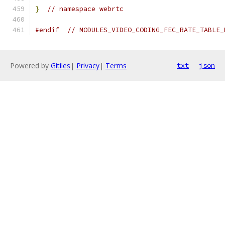
}
// namespace webrtc
#endif
// MODULES_VIDEO_CODING_FEC_RATE_TABLE_
Powered by
Gitiles
|
Privacy
|
Terms
txt
json