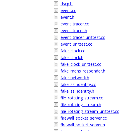
dscp.h
event.cc
event.h
event_tracer.cc
event_tracer.h
event_tracer_unittest.cc
event_unittest.cc
fake_clock.cc
fake_clock.h
fake_clock_unittest.cc
fake_mdns_responder.h
fake_network.h
fake_ssl_identity.cc
fake_ssl_identity.h
file_rotating_stream.cc
file_rotating_stream.h
file_rotating_stream_unittest.cc
firewall_socket_server.cc
firewall_socket_server.h