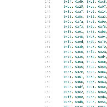
0x04
,
0xd9
,
0xb8
,
0xc8
0xbc
,
0x25
,
0xaa
,
0x07
0xfd
,
0xa7
,
0xc6
,
0x14
0x73
,
0x8c
,
0x35
,
0xa3
0x2a
,
0xfa
,
0xa5
,
0x9e
0x80
,
0xf3
,
0x0c
,
0xf6
0xf6
,
0x01
,
0x75
,
0xb6
0x23
,
0x48
,
0xb7
,
0x94
0xfc
,
0xed
,
0x9b
,
0x7e
0xf3
,
0x3b
,
0xa7
,
0x70
0xe4
,
0xc8
,
0xf9
,
0x2a
0x10
,
0x35
,
0x68
,
0xd4
0x1f
,
0x6a
,
0xda
,
0x6c
0xe4
,
0x55
,
0x8a
,
0x5b
0x05
,
0x2e
,
0x9e
,
0xc6
0xe1
,
0x61
,
0x53
,
0x43
0x12
,
0x6c
,
0xb6
,
0x63
0x8e
,
0xdf
,
0x91
,
0x6e
0x6a
,
0xc2
,
0xa4
,
0x60
0xff
,
0x00
,
0xcc
,
0xd6
0xab
,
0xdb
,
0x8d
,
0x54
0x92
,
0x3c
,
0x4a
,
0x56