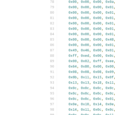
0x00
,
0x00
,
0x00
,
0x0a
0x00
,
0x00
,
0x00
,
0x01
0x00
,
0x00
,
0x00
,
0x01
0x00
,
0x00
,
0x00
,
0x01
0x00
,
0x00
,
0x00
,
0x01
0x00
,
0x00
,
0x00
,
0x01
0x00
,
0x00
,
0x00
,
0x01
0x00
,
0x00
,
0x00
,
0x48
0x00
,
0x00
,
0x00
,
0x01
0x49
,
0x46
,
0x00
,
0x01
0xff
,
0xed
,
0x00
,
0x0c
0x00
,
0x02
,
0xff
,
0xee
0x64
,
0x80
,
0x00
,
0x00
0x08
,
0x08
,
0x08
,
0x09
0x0b
,
0x11
,
0x15
,
0x0f
0x13
,
0x13
,
0x18
,
0x11
0x0c
,
0x0c
,
0x0c
,
0x0c
0x0c
,
0x0c
,
0x0c
,
0x0c
0x0c
,
0x0c
,
0x0c
,
0x01
0x0e
,
0x10
,
0x14
,
0x0e
0x14
,
0x11
,
0x0c
,
0x0c
0x0c
,
0x0c
,
0x0c
,
0x11