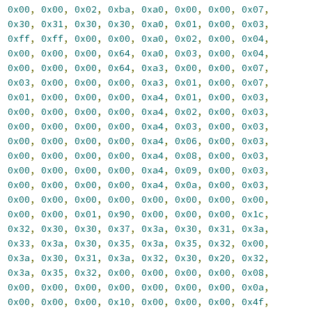
,
0x00
,
0x00
,
0x02
,
0xba
,
0xa0
,
0x00
,
0x00
,
0x07
,
,
0x30
,
0x31
,
0x30
,
0x30
,
0xa0
,
0x01
,
0x00
,
0x03
,
,
0xff
,
0xff
,
0x00
,
0x00
,
0xa0
,
0x02
,
0x00
,
0x04
,
,
0x00
,
0x00
,
0x00
,
0x64
,
0xa0
,
0x03
,
0x00
,
0x04
,
,
0x00
,
0x00
,
0x00
,
0x64
,
0xa3
,
0x00
,
0x00
,
0x07
,
,
0x03
,
0x00
,
0x00
,
0x00
,
0xa3
,
0x01
,
0x00
,
0x07
,
,
0x01
,
0x00
,
0x00
,
0x00
,
0xa4
,
0x01
,
0x00
,
0x03
,
,
0x00
,
0x00
,
0x00
,
0x00
,
0xa4
,
0x02
,
0x00
,
0x03
,
,
0x00
,
0x00
,
0x00
,
0x00
,
0xa4
,
0x03
,
0x00
,
0x03
,
,
0x00
,
0x00
,
0x00
,
0x00
,
0xa4
,
0x06
,
0x00
,
0x03
,
,
0x00
,
0x00
,
0x00
,
0x00
,
0xa4
,
0x08
,
0x00
,
0x03
,
,
0x00
,
0x00
,
0x00
,
0x00
,
0xa4
,
0x09
,
0x00
,
0x03
,
,
0x00
,
0x00
,
0x00
,
0x00
,
0xa4
,
0x0a
,
0x00
,
0x03
,
,
0x00
,
0x00
,
0x00
,
0x00
,
0x00
,
0x00
,
0x00
,
0x00
,
,
0x00
,
0x00
,
0x01
,
0x90
,
0x00
,
0x00
,
0x00
,
0x1c
,
,
0x32
,
0x30
,
0x30
,
0x37
,
0x3a
,
0x30
,
0x31
,
0x3a
,
,
0x33
,
0x3a
,
0x30
,
0x35
,
0x3a
,
0x35
,
0x32
,
0x00
,
,
0x3a
,
0x30
,
0x31
,
0x3a
,
0x32
,
0x30
,
0x20
,
0x32
,
,
0x3a
,
0x35
,
0x32
,
0x00
,
0x00
,
0x00
,
0x00
,
0x08
,
,
0x00
,
0x00
,
0x00
,
0x00
,
0x00
,
0x00
,
0x00
,
0x0a
,
,
0x00
,
0x00
,
0x00
,
0x10
,
0x00
,
0x00
,
0x00
,
0x4f
,