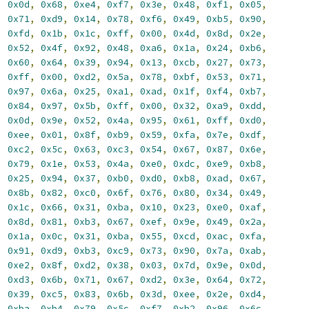
,
0x0d
,
0x68
,
0xe4
,
0xf7
,
0x3e
,
0x48
,
0xf1
,
0x05
,
,
0x71
,
0xd9
,
0x14
,
0x78
,
0xf6
,
0x49
,
0xb5
,
0x90
,
,
0xfd
,
0x1b
,
0x1c
,
0xff
,
0x00
,
0x4d
,
0x8d
,
0x2e
,
,
0x52
,
0x4f
,
0x92
,
0x48
,
0xa6
,
0x1a
,
0x24
,
0xb6
,
,
0x60
,
0x64
,
0x39
,
0x94
,
0x13
,
0xcb
,
0x27
,
0x73
,
,
0xff
,
0x00
,
0xd2
,
0x5a
,
0x78
,
0xbf
,
0x53
,
0x71
,
,
0x97
,
0x6a
,
0x25
,
0xa1
,
0xad
,
0x1f
,
0xf4
,
0xb7
,
,
0x84
,
0x97
,
0x5b
,
0xff
,
0x00
,
0x32
,
0xa9
,
0xdd
,
,
0x0d
,
0x9e
,
0x52
,
0x4a
,
0x95
,
0x61
,
0xff
,
0xd0
,
,
0xee
,
0x01
,
0x8f
,
0xb9
,
0x59
,
0xfa
,
0x7e
,
0xdf
,
,
0xc2
,
0x5c
,
0x63
,
0xc3
,
0x54
,
0x67
,
0x87
,
0x6e
,
,
0x79
,
0x1e
,
0x53
,
0x4a
,
0xe0
,
0xdc
,
0xe9
,
0xb8
,
,
0x25
,
0x94
,
0x37
,
0xb0
,
0xd0
,
0xb8
,
0xad
,
0x67
,
,
0x8b
,
0x82
,
0xc0
,
0x6f
,
0x76
,
0x80
,
0x34
,
0x49
,
,
0x1c
,
0x66
,
0x31
,
0xba
,
0x10
,
0x23
,
0xe0
,
0xaf
,
,
0x8d
,
0x81
,
0xb3
,
0x67
,
0xef
,
0x9e
,
0x49
,
0x2a
,
,
0x1a
,
0x0c
,
0x31
,
0xba
,
0x55
,
0xcd
,
0xac
,
0xfa
,
,
0x91
,
0xd9
,
0xb3
,
0xc9
,
0x73
,
0x90
,
0x7a
,
0xab
,
,
0xe2
,
0x8f
,
0xd2
,
0x38
,
0x03
,
0x7d
,
0x9e
,
0x0d
,
,
0xd3
,
0x6b
,
0x71
,
0x67
,
0xd2
,
0x3e
,
0x64
,
0x72
,
,
0x39
,
0xc5
,
0x83
,
0x6b
,
0x3d
,
0xee
,
0x2e
,
0xd4
,
,
0xba
,
0xb4
,
0x79
,
0x5c
,
0xf7
,
0xb2
,
0x96
,
0x6c
,