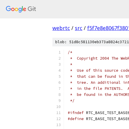
webrtc
/
src
/
f5f7e8e8067f38
blob: 51d8c581130eb373a8824c3721
/*
 *  Copyright 2004 The Web
 *
 *  Use of this source cod
 *  that can be found in t
 *  tree. An additional in
 *  in the file PATENTS.  
 *  be found in the AUTHOR
 */
#ifndef
 RTC_BASE_TEST_BASE
#define
 RTC_BASE_TEST_BASE