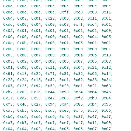
,
0x0c
,
0x0c
,
0x0c
,
0x0c
,
0x0c
,
0x0c
,
0x0c
,
0x0c
,
,
0x0c
,
0x0c
,
0x0c
,
0x0c
,
0xff
,
0xc0
,
0x00
,
0x11
,
,
0x64
,
0x03
,
0x01
,
0x22
,
0x00
,
0x02
,
0x11
,
0x01
,
,
0xdd
,
0x00
,
0x04
,
0x00
,
0x07
,
0xff
,
0xc4
,
0x01
,
,
0x05
,
0x01
,
0x01
,
0x01
,
0x01
,
0x01
,
0x01
,
0x00
,
,
0x00
,
0x00
,
0x03
,
0x00
,
0x01
,
0x02
,
0x04
,
0x05
,
,
0x0a
,
0x0b
,
0x01
,
0x00
,
0x01
,
0x05
,
0x01
,
0x01
,
,
0x00
,
0x00
,
0x00
,
0x00
,
0x00
,
0x00
,
0x00
,
0x01
,
,
0x05
,
0x06
,
0x07
,
0x08
,
0x09
,
0x0a
,
0x0b
,
0x10
,
,
0x03
,
0x02
,
0x04
,
0x02
,
0x05
,
0x07
,
0x06
,
0x08
,
,
0x01
,
0x00
,
0x02
,
0x11
,
0x03
,
0x04
,
0x21
,
0x12
,
,
0x61
,
0x13
,
0x22
,
0x71
,
0x81
,
0x32
,
0x06
,
0x14
,
,
0x23
,
0x24
,
0x15
,
0x52
,
0xc1
,
0x62
,
0x33
,
0x34
,
,
0x07
,
0x25
,
0x92
,
0x53
,
0xf0
,
0xe1
,
0xf1
,
0x63
,
,
0xb2
,
0x83
,
0x26
,
0x44
,
0x93
,
0x54
,
0x64
,
0x45
,
,
0x17
,
0xd2
,
0x55
,
0xe2
,
0x65
,
0xf2
,
0xb3
,
0x84
,
,
0xf3
,
0x46
,
0x27
,
0x94
,
0xa4
,
0x85
,
0xb4
,
0x95
,
,
0xa5
,
0xb5
,
0xc5
,
0xd5
,
0xe5
,
0xf5
,
0x56
,
0x66
,
,
0xb6
,
0xc6
,
0xd6
,
0xe6
,
0xf6
,
0x37
,
0x47
,
0x57
,
,
0xa7
,
0xb7
,
0xc7
,
0xd7
,
0xe7
,
0xf7
,
0x11
,
0x00
,
,
0x04
,
0x04
,
0x03
,
0x04
,
0x05
,
0x06
,
0x07
,
0x07
,