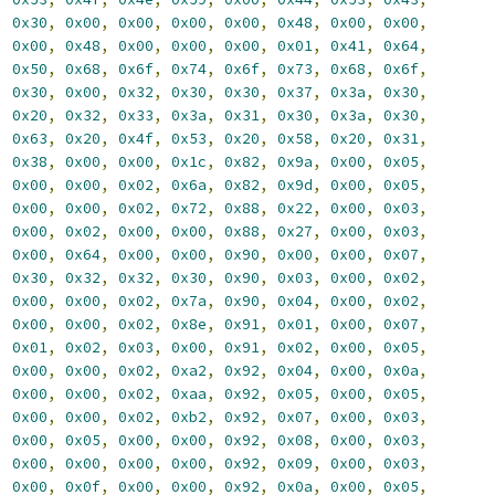
,
0x30
,
0x00
,
0x00
,
0x00
,
0x00
,
0x48
,
0x00
,
0x00
,
,
0x00
,
0x48
,
0x00
,
0x00
,
0x00
,
0x01
,
0x41
,
0x64
,
,
0x50
,
0x68
,
0x6f
,
0x74
,
0x6f
,
0x73
,
0x68
,
0x6f
,
,
0x30
,
0x00
,
0x32
,
0x30
,
0x30
,
0x37
,
0x3a
,
0x30
,
,
0x20
,
0x32
,
0x33
,
0x3a
,
0x31
,
0x30
,
0x3a
,
0x30
,
,
0x63
,
0x20
,
0x4f
,
0x53
,
0x20
,
0x58
,
0x20
,
0x31
,
,
0x38
,
0x00
,
0x00
,
0x1c
,
0x82
,
0x9a
,
0x00
,
0x05
,
,
0x00
,
0x00
,
0x02
,
0x6a
,
0x82
,
0x9d
,
0x00
,
0x05
,
,
0x00
,
0x00
,
0x02
,
0x72
,
0x88
,
0x22
,
0x00
,
0x03
,
,
0x00
,
0x02
,
0x00
,
0x00
,
0x88
,
0x27
,
0x00
,
0x03
,
,
0x00
,
0x64
,
0x00
,
0x00
,
0x90
,
0x00
,
0x00
,
0x07
,
,
0x30
,
0x32
,
0x32
,
0x30
,
0x90
,
0x03
,
0x00
,
0x02
,
,
0x00
,
0x00
,
0x02
,
0x7a
,
0x90
,
0x04
,
0x00
,
0x02
,
,
0x00
,
0x00
,
0x02
,
0x8e
,
0x91
,
0x01
,
0x00
,
0x07
,
,
0x01
,
0x02
,
0x03
,
0x00
,
0x91
,
0x02
,
0x00
,
0x05
,
,
0x00
,
0x00
,
0x02
,
0xa2
,
0x92
,
0x04
,
0x00
,
0x0a
,
,
0x00
,
0x00
,
0x02
,
0xaa
,
0x92
,
0x05
,
0x00
,
0x05
,
,
0x00
,
0x00
,
0x02
,
0xb2
,
0x92
,
0x07
,
0x00
,
0x03
,
,
0x00
,
0x05
,
0x00
,
0x00
,
0x92
,
0x08
,
0x00
,
0x03
,
,
0x00
,
0x00
,
0x00
,
0x00
,
0x92
,
0x09
,
0x00
,
0x03
,
,
0x00
,
0x0f
,
0x00
,
0x00
,
0x92
,
0x0a
,
0x00
,
0x05
,