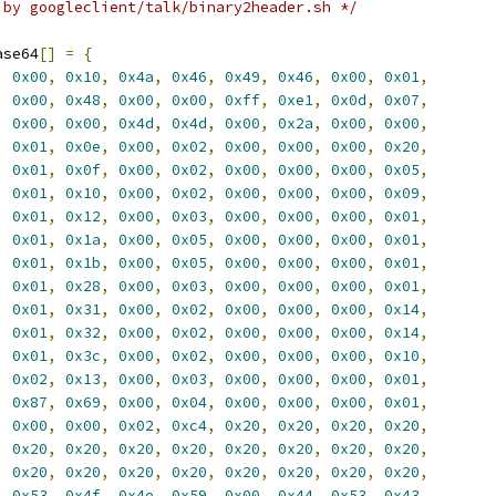
 by googleclient/talk/binary2header.sh */
ase64
[]
=
{
,
0x00
,
0x10
,
0x4a
,
0x46
,
0x49
,
0x46
,
0x00
,
0x01
,
,
0x00
,
0x48
,
0x00
,
0x00
,
0xff
,
0xe1
,
0x0d
,
0x07
,
,
0x00
,
0x00
,
0x4d
,
0x4d
,
0x00
,
0x2a
,
0x00
,
0x00
,
,
0x01
,
0x0e
,
0x00
,
0x02
,
0x00
,
0x00
,
0x00
,
0x20
,
,
0x01
,
0x0f
,
0x00
,
0x02
,
0x00
,
0x00
,
0x00
,
0x05
,
,
0x01
,
0x10
,
0x00
,
0x02
,
0x00
,
0x00
,
0x00
,
0x09
,
,
0x01
,
0x12
,
0x00
,
0x03
,
0x00
,
0x00
,
0x00
,
0x01
,
,
0x01
,
0x1a
,
0x00
,
0x05
,
0x00
,
0x00
,
0x00
,
0x01
,
,
0x01
,
0x1b
,
0x00
,
0x05
,
0x00
,
0x00
,
0x00
,
0x01
,
,
0x01
,
0x28
,
0x00
,
0x03
,
0x00
,
0x00
,
0x00
,
0x01
,
,
0x01
,
0x31
,
0x00
,
0x02
,
0x00
,
0x00
,
0x00
,
0x14
,
,
0x01
,
0x32
,
0x00
,
0x02
,
0x00
,
0x00
,
0x00
,
0x14
,
,
0x01
,
0x3c
,
0x00
,
0x02
,
0x00
,
0x00
,
0x00
,
0x10
,
,
0x02
,
0x13
,
0x00
,
0x03
,
0x00
,
0x00
,
0x00
,
0x01
,
,
0x87
,
0x69
,
0x00
,
0x04
,
0x00
,
0x00
,
0x00
,
0x01
,
,
0x00
,
0x00
,
0x02
,
0xc4
,
0x20
,
0x20
,
0x20
,
0x20
,
,
0x20
,
0x20
,
0x20
,
0x20
,
0x20
,
0x20
,
0x20
,
0x20
,
,
0x20
,
0x20
,
0x20
,
0x20
,
0x20
,
0x20
,
0x20
,
0x20
,
,
0x53
,
0x4f
,
0x4e
,
0x59
,
0x00
,
0x44
,
0x53
,
0x43
,