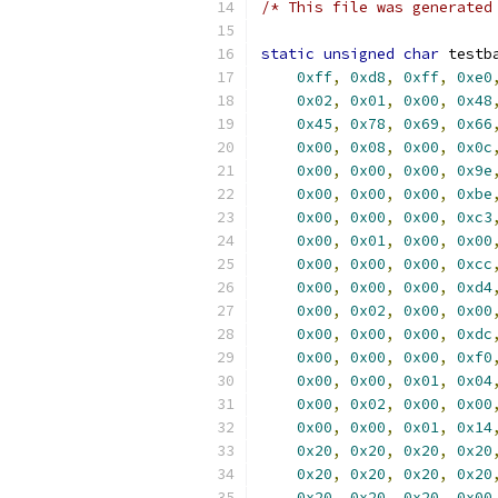
/* This file was generated
static
unsigned
char
 testb
0xff
,
0xd8
,
0xff
,
0xe0
0x02
,
0x01
,
0x00
,
0x48
0x45
,
0x78
,
0x69
,
0x66
0x00
,
0x08
,
0x00
,
0x0c
0x00
,
0x00
,
0x00
,
0x9e
0x00
,
0x00
,
0x00
,
0xbe
0x00
,
0x00
,
0x00
,
0xc3
0x00
,
0x01
,
0x00
,
0x00
0x00
,
0x00
,
0x00
,
0xcc
0x00
,
0x00
,
0x00
,
0xd4
0x00
,
0x02
,
0x00
,
0x00
0x00
,
0x00
,
0x00
,
0xdc
0x00
,
0x00
,
0x00
,
0xf0
0x00
,
0x00
,
0x01
,
0x04
0x00
,
0x02
,
0x00
,
0x00
0x00
,
0x00
,
0x01
,
0x14
0x20
,
0x20
,
0x20
,
0x20
0x20
,
0x20
,
0x20
,
0x20
0x20
,
0x20
,
0x20
,
0x00