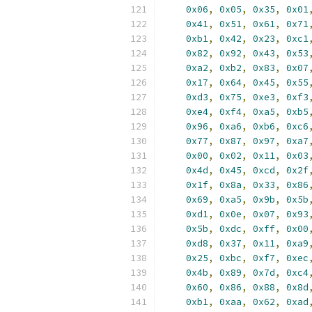
0x06
,
0x05
,
0x35
,
0x01
0x41
,
0x51
,
0x61
,
0x71
0xb1
,
0x42
,
0x23
,
0xc1
0x82
,
0x92
,
0x43
,
0x53
0xa2
,
0xb2
,
0x83
,
0x07
0x17
,
0x64
,
0x45
,
0x55
0xd3
,
0x75
,
0xe3
,
0xf3
0xe4
,
0xf4
,
0xa5
,
0xb5
0x96
,
0xa6
,
0xb6
,
0xc6
0x77
,
0x87
,
0x97
,
0xa7
0x00
,
0x02
,
0x11
,
0x03
0x4d
,
0x45
,
0xcd
,
0x2f
0x1f
,
0x8a
,
0x33
,
0x86
0x69
,
0xa5
,
0x9b
,
0x5b
0xd1
,
0x0e
,
0x07
,
0x93
0x5b
,
0xdc
,
0xff
,
0x00
0xd8
,
0x37
,
0x11
,
0xa9
0x25
,
0xbc
,
0xf7
,
0xec
0x4b
,
0x89
,
0x7d
,
0xc4
0x60
,
0x86
,
0x88
,
0x8d
0xb1
,
0xaa
,
0x62
,
0xad