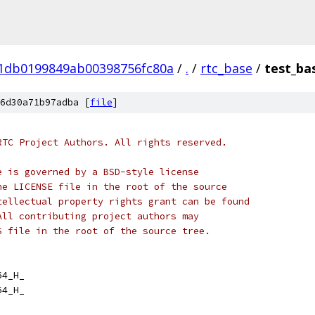
01db0199849ab00398756fc80a
/
.
/
rtc_base
/
test_ba
6d30a71b97adba [
file
]
RTC Project Authors. All rights reserved.
e is governed by a BSD-style license
he LICENSE file in the root of the source
tellectual property rights grant can be found
All contributing project authors may
S file in the root of the source tree.
64_H_
64_H_