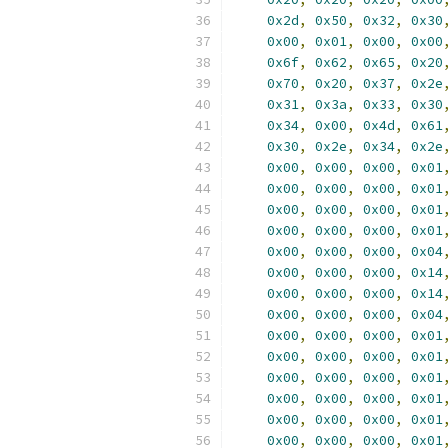
0x2d
,
0x50
,
0x32
,
0x30
0x00
,
0x01
,
0x00
,
0x00
0x6f
,
0x62
,
0x65
,
0x20
0x70
,
0x20
,
0x37
,
0x2e
0x31
,
0x3a
,
0x33
,
0x30
0x34
,
0x00
,
0x4d
,
0x61
0x30
,
0x2e
,
0x34
,
0x2e
0x00
,
0x00
,
0x00
,
0x01
0x00
,
0x00
,
0x00
,
0x01
0x00
,
0x00
,
0x00
,
0x01
0x00
,
0x00
,
0x00
,
0x01
0x00
,
0x00
,
0x00
,
0x04
0x00
,
0x00
,
0x00
,
0x14
0x00
,
0x00
,
0x00
,
0x14
0x00
,
0x00
,
0x00
,
0x04
0x00
,
0x00
,
0x00
,
0x01
0x00
,
0x00
,
0x00
,
0x01
0x00
,
0x00
,
0x00
,
0x01
0x00
,
0x00
,
0x00
,
0x01
0x00
,
0x00
,
0x00
,
0x01
0x00
,
0x00
,
0x00
,
0x01