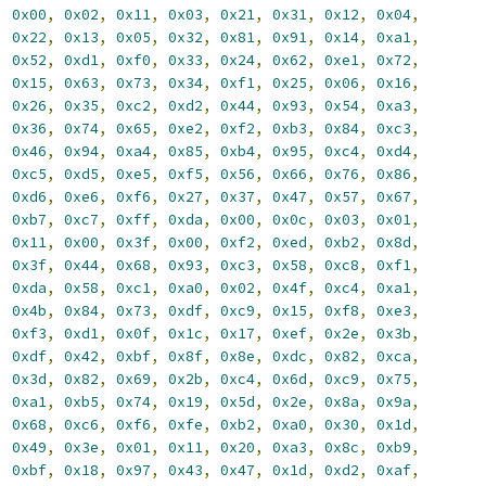
,
0x00
,
0x02
,
0x11
,
0x03
,
0x21
,
0x31
,
0x12
,
0x04
,
,
0x22
,
0x13
,
0x05
,
0x32
,
0x81
,
0x91
,
0x14
,
0xa1
,
,
0x52
,
0xd1
,
0xf0
,
0x33
,
0x24
,
0x62
,
0xe1
,
0x72
,
,
0x15
,
0x63
,
0x73
,
0x34
,
0xf1
,
0x25
,
0x06
,
0x16
,
,
0x26
,
0x35
,
0xc2
,
0xd2
,
0x44
,
0x93
,
0x54
,
0xa3
,
,
0x36
,
0x74
,
0x65
,
0xe2
,
0xf2
,
0xb3
,
0x84
,
0xc3
,
,
0x46
,
0x94
,
0xa4
,
0x85
,
0xb4
,
0x95
,
0xc4
,
0xd4
,
,
0xc5
,
0xd5
,
0xe5
,
0xf5
,
0x56
,
0x66
,
0x76
,
0x86
,
,
0xd6
,
0xe6
,
0xf6
,
0x27
,
0x37
,
0x47
,
0x57
,
0x67
,
,
0xb7
,
0xc7
,
0xff
,
0xda
,
0x00
,
0x0c
,
0x03
,
0x01
,
,
0x11
,
0x00
,
0x3f
,
0x00
,
0xf2
,
0xed
,
0xb2
,
0x8d
,
,
0x3f
,
0x44
,
0x68
,
0x93
,
0xc3
,
0x58
,
0xc8
,
0xf1
,
,
0xda
,
0x58
,
0xc1
,
0xa0
,
0x02
,
0x4f
,
0xc4
,
0xa1
,
,
0x4b
,
0x84
,
0x73
,
0xdf
,
0xc9
,
0x15
,
0xf8
,
0xe3
,
,
0xf3
,
0xd1
,
0x0f
,
0x1c
,
0x17
,
0xef
,
0x2e
,
0x3b
,
,
0xdf
,
0x42
,
0xbf
,
0x8f
,
0x8e
,
0xdc
,
0x82
,
0xca
,
,
0x3d
,
0x82
,
0x69
,
0x2b
,
0xc4
,
0x6d
,
0xc9
,
0x75
,
,
0xa1
,
0xb5
,
0x74
,
0x19
,
0x5d
,
0x2e
,
0x8a
,
0x9a
,
,
0x68
,
0xc6
,
0xf6
,
0xfe
,
0xb2
,
0xa0
,
0x30
,
0x1d
,
,
0x49
,
0x3e
,
0x01
,
0x11
,
0x20
,
0xa3
,
0x8c
,
0xb9
,
,
0xbf
,
0x18
,
0x97
,
0x43
,
0x47
,
0x1d
,
0xd2
,
0xaf
,