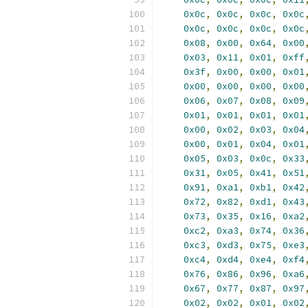
0x0c
,
0x0c
,
0x0c
,
0x0c
0x0c
,
0x0c
,
0x0c
,
0x0c
0x08
,
0x00
,
0x64
,
0x00
0x03
,
0x11
,
0x01
,
0xff
0x3f
,
0x00
,
0x00
,
0x01
0x00
,
0x00
,
0x00
,
0x00
0x06
,
0x07
,
0x08
,
0x09
0x01
,
0x01
,
0x01
,
0x01
0x00
,
0x02
,
0x03
,
0x04
0x00
,
0x01
,
0x04
,
0x01
0x05
,
0x03
,
0x0c
,
0x33
0x31
,
0x05
,
0x41
,
0x51
0x91
,
0xa1
,
0xb1
,
0x42
0x72
,
0x82
,
0xd1
,
0x43
0x73
,
0x35
,
0x16
,
0xa2
0xc2
,
0xa3
,
0x74
,
0x36
0xc3
,
0xd3
,
0x75
,
0xe3
0xc4
,
0xd4
,
0xe4
,
0xf4
0x76
,
0x86
,
0x96
,
0xa6
0x67
,
0x77
,
0x87
,
0x97
0x02
,
0x02
,
0x01
,
0x02