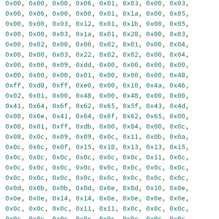
,
0x00
,
0x00
,
0x00
,
0x06
,
0x01
,
0x03
,
0x00
,
0x03
,
,
0x00
,
0x06
,
0x00
,
0x00
,
0x01
,
0x1a
,
0x00
,
0x05
,
,
0x00
,
0x00
,
0x03
,
0x12
,
0x01
,
0x1b
,
0x00
,
0x05
,
,
0x00
,
0x00
,
0x03
,
0x1a
,
0x01
,
0x28
,
0x00
,
0x03
,
,
0x00
,
0x02
,
0x00
,
0x00
,
0x02
,
0x01
,
0x00
,
0x04
,
,
0x00
,
0x00
,
0x03
,
0x22
,
0x02
,
0x02
,
0x00
,
0x04
,
,
0x00
,
0x00
,
0x09
,
0xdd
,
0x00
,
0x00
,
0x00
,
0x00
,
,
0x00
,
0x00
,
0x00
,
0x01
,
0x00
,
0x00
,
0x00
,
0x48
,
,
0xff
,
0xd8
,
0xff
,
0xe0
,
0x00
,
0x10
,
0x4a
,
0x46
,
,
0x02
,
0x01
,
0x00
,
0x48
,
0x00
,
0x48
,
0x00
,
0x00
,
,
0x41
,
0x64
,
0x6f
,
0x62
,
0x65
,
0x5f
,
0x43
,
0x4d
,
,
0x00
,
0x0e
,
0x41
,
0x64
,
0x6f
,
0x62
,
0x65
,
0x00
,
,
0x00
,
0x01
,
0xff
,
0xdb
,
0x00
,
0x84
,
0x00
,
0x0c
,
,
0x08
,
0x0c
,
0x09
,
0x09
,
0x0c
,
0x11
,
0x0b
,
0x0a
,
,
0x0c
,
0x0c
,
0x0f
,
0x15
,
0x18
,
0x13
,
0x13
,
0x15
,
,
0x0c
,
0x0c
,
0x0c
,
0x0c
,
0x0c
,
0x0c
,
0x11
,
0x0c
,
,
0x0c
,
0x0c
,
0x0c
,
0x0c
,
0x0c
,
0x0c
,
0x0c
,
0x0c
,
,
0x0c
,
0x0c
,
0x0c
,
0x0c
,
0x0c
,
0x0c
,
0x0c
,
0x0c
,
,
0x0d
,
0x0b
,
0x0b
,
0x0d
,
0x0e
,
0x0d
,
0x10
,
0x0e
,
,
0x0e
,
0x0e
,
0x14
,
0x14
,
0x0e
,
0x0e
,
0x0e
,
0x0e
,
,
0x0c
,
0x0c
,
0x0c
,
0x11
,
0x11
,
0x0c
,
0x0c
,
0x0c
,
,
0x0c
,
0x0c
,
0x0c
,
0x0c
,
0x0c
,
0x0c
,
0x0c
,
0x0c
,