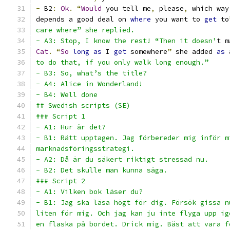
-
 B2
:
Ok
.
“
Would
 you tell me
,
 please
,
 which way
depends a good deal on 
where
 you want to 
get
 to
care where” she replied.
- A3: Stop, I know the rest! “Then it doesn'
t m
Cat
.
“
So
long
as
 I 
get
 somewhere
”
 she added 
as
 
to do that, if you only walk long enough.”
- B3: So, what’s the title?
- A4: Alice in Wonderland!
- B4: Well done
## Swedish scripts (SE)
### Script 1
- A1: Hur är det?
- B1: Rätt upptagen. Jag förbereder mig inför m
marknadsföringsstrategi.
- A2: Då är du säkert riktigt stressad nu.
- B2: Det skulle man kunna säga.
### Script 2
- A1: Vilken bok läser du?
- B1: Jag ska läsa högt för dig. Försök gissa n
liten för mig. Och jag kan ju inte flyga upp ig
en flaska på bordet. Drick mig. Bäst att vara f