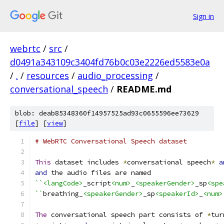
Sign in
webrtc
/
src
/
d0491a343109c3404fd76b0c03e2226ed5583e0a
/
.
/
resources
/
audio_processing
/
conversational_speech
/
README.md
blob: deab85348360f14957525ad93c0655596ee73629
[
file
] [
view
]
# WebRTC Conversational Speech dataset
This
 dataset includes 
*
conversational speech
*
a
and
 the audio files are named
``<langCode>
_script
<num>
_
<speakerGender>
_sp
<spe
``
breathing_
<speakerGender>
_sp
<speakerId>
_
<num>
The
 conversational speech part consists of 
*
tur