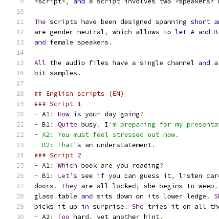
*
script
*,
and
 a script involves two 
*
speakers
*
 
The
 scripts have been designed spanning 
short
a
are gender neutral
,
 which allows to 
let
 A 
and
 B
and
 female speakers
.
All
 the audio files have a single channel 
and
 a
bit samples
.
## English scripts (EN)
### Script 1
-
 A1
:
How
is
 your day going
?
-
 B1
:
Quite
 busy
.
 I
'm preparing for my presenta
- A2: You must feel stressed out now.
- B2: That'
s an understatement
.
### Script 2
-
 A1
:
Which
 book are you reading
?
-
 B1
:
Let
’
s see 
if
 you can guess it
,
 listen car
doors
.
They
 are all locked
;
 she begins to weep
.
glass table 
and
 sits down on its lower ledge
.
S
picks it up 
in
 surprise
.
She
 tries it on all th
-
 A2
:
Too
 hard
,
 yet another hint
.