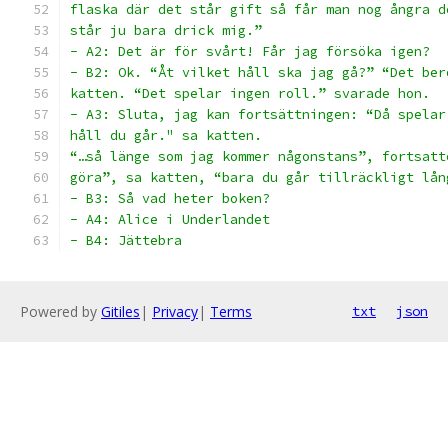
flaska där det står gift så får man nog ångra d
står ju bara drick mig.”
- A2: Det är för svårt! Får jag försöka igen?
- B2: Ok. “Åt vilket håll ska jag gå?” “Det ber
katten. “Det spelar ingen roll.” svarade hon.
- A3: Sluta, jag kan fortsättningen: “Då spelar
håll du går." sa katten.
“…så länge som jag kommer någonstans”, fortsatt
göra”, sa katten, “bara du går tillräckligt lån
- B3: Så vad heter boken?
- A4: Alice i Underlandet
- B4: Jättebra
Powered by
Gitiles
|
Privacy
|
Terms
txt
json