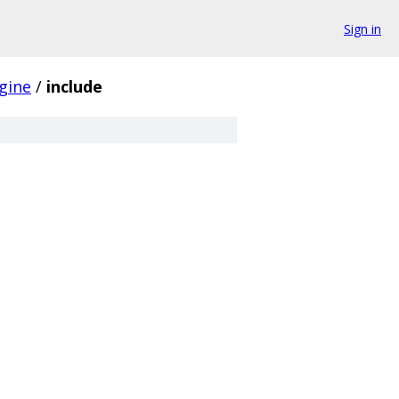
Sign in
gine
/
include