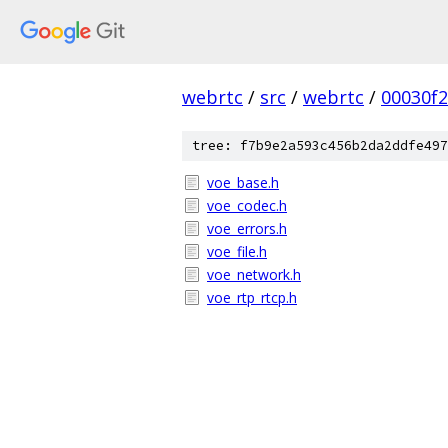
webrtc
/
src
/
webrtc
/
00030f
tree: f7b9e2a593c456b2da2ddfe497
voe_base.h
voe_codec.h
voe_errors.h
voe_file.h
voe_network.h
voe_rtp_rtcp.h