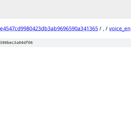
2e4547cd9980423db3ab9696590a341365
/
.
/
voice_en
386bec3a04df06