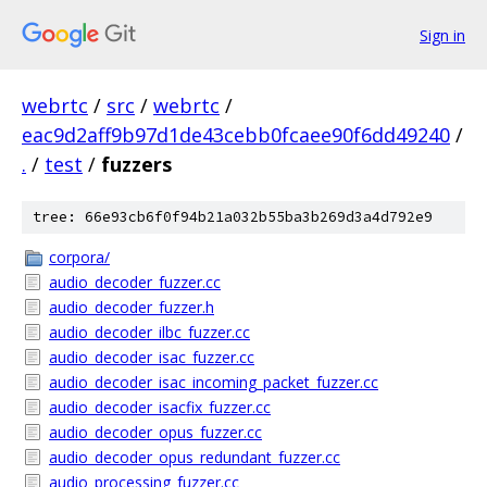
Sign in
webrtc
/
src
/
webrtc
/
eac9d2aff9b97d1de43cebb0fcaee90f6dd49240
/
.
/
test
/
fuzzers
tree: 66e93cb6f0f94b21a032b55ba3b269d3a4d792e9
corpora/
audio_decoder_fuzzer.cc
audio_decoder_fuzzer.h
audio_decoder_ilbc_fuzzer.cc
audio_decoder_isac_fuzzer.cc
audio_decoder_isac_incoming_packet_fuzzer.cc
audio_decoder_isacfix_fuzzer.cc
audio_decoder_opus_fuzzer.cc
audio_decoder_opus_redundant_fuzzer.cc
audio_processing_fuzzer.cc