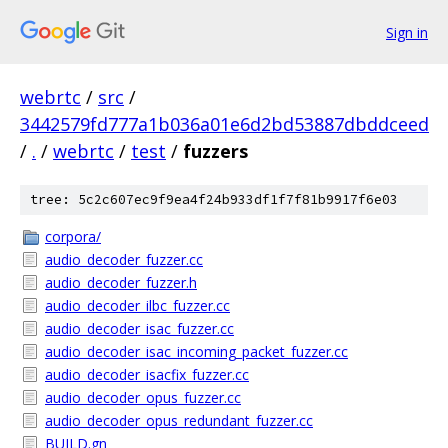
Sign in
webrtc
/
src
/
3442579fd777a1b036a01e6d2bd53887dbddceed
/
.
/
webrtc
/
test
/
fuzzers
tree: 5c2c607ec9f9ea4f24b933df1f7f81b9917f6e03
corpora/
audio_decoder_fuzzer.cc
audio_decoder_fuzzer.h
audio_decoder_ilbc_fuzzer.cc
audio_decoder_isac_fuzzer.cc
audio_decoder_isac_incoming_packet_fuzzer.cc
audio_decoder_isacfix_fuzzer.cc
audio_decoder_opus_fuzzer.cc
audio_decoder_opus_redundant_fuzzer.cc
BUILD.gn