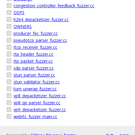
congestion_controller_feedback_fuzzer.cc
DEPS
h264_depacketizer_fuzzer.cc
OWNERS
producer_fec_fuzzer.cc
pseudotcp_parser_fuzzer.cc
rtcp_receiver_fuzzer.cc
rtp_header_fuzzer.cc
rtp_packet_fuzzer.cc
sdp_parser_fuzzer.cc
stun_parser_fuzzer.cc
stun_validator_fuzzer.cc
turn_unwrap_fuzzer.cc
vp8_depacketizer_fuzzer.cc
vp8_qp_parser_fuzzer.cc
vp9_depacketizer_fuzzer.cc
webrtc_fuzzer_main.cc