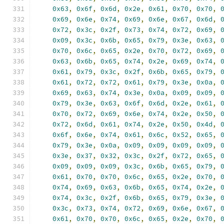
0x63
,
0x6f
,
0x6d
,
0x2e
,
0x61
,
0x70
,
0x70
,
0x69
,
0x6e
,
0x74
,
0x69
,
0x6e
,
0x67
,
0x6d
,
0x72
,
0x3c
,
0x2f
,
0x73
,
0x74
,
0x72
,
0x69
,
0x09
,
0x3c
,
0x6b
,
0x65
,
0x79
,
0x3e
,
0x63
,
0x70
,
0x6c
,
0x65
,
0x2e
,
0x70
,
0x72
,
0x69
,
0x63
,
0x6b
,
0x65
,
0x74
,
0x2e
,
0x69
,
0x74
,
0x61
,
0x79
,
0x3c
,
0x2f
,
0x6b
,
0x65
,
0x79
,
0x61
,
0x72
,
0x72
,
0x61
,
0x79
,
0x3e
,
0x0a
,
0x69
,
0x63
,
0x74
,
0x3e
,
0x0a
,
0x09
,
0x09
,
0x79
,
0x3e
,
0x63
,
0x6f
,
0x6d
,
0x2e
,
0x61
,
0x70
,
0x72
,
0x69
,
0x6e
,
0x74
,
0x2e
,
0x50
,
0x72
,
0x6d
,
0x61
,
0x74
,
0x2e
,
0x50
,
0x4d
,
0x6f
,
0x6e
,
0x74
,
0x61
,
0x6c
,
0x52
,
0x65
,
0x79
,
0x3e
,
0x0a
,
0x09
,
0x09
,
0x09
,
0x09
,
0x3e
,
0x37
,
0x32
,
0x3c
,
0x2f
,
0x72
,
0x65
,
0x09
,
0x09
,
0x09
,
0x3c
,
0x6b
,
0x65
,
0x79
,
0x61
,
0x70
,
0x70
,
0x6c
,
0x65
,
0x2e
,
0x70
,
0x74
,
0x69
,
0x63
,
0x6b
,
0x65
,
0x74
,
0x2e
,
0x74
,
0x3c
,
0x2f
,
0x6b
,
0x65
,
0x79
,
0x3e
,
0x3c
,
0x73
,
0x74
,
0x72
,
0x69
,
0x6e
,
0x67
,
0x61
,
0x70
,
0x70
,
0x6c
,
0x65
,
0x2e
,
0x70
,