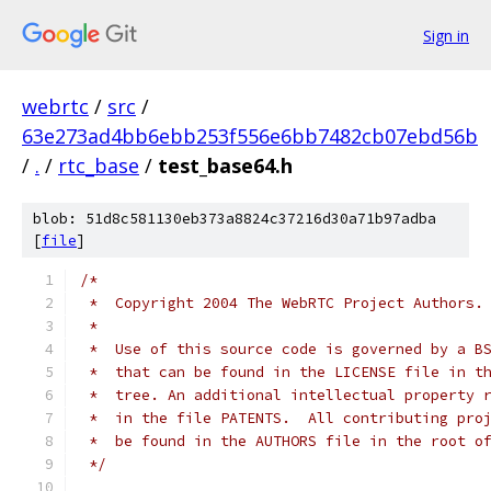
Sign in
webrtc
/
src
/
63e273ad4bb6ebb253f556e6bb7482cb07ebd56b
/
.
/
rtc_base
/
test_base64.h
blob: 51d8c581130eb373a8824c37216d30a71b97adba
[
file
]
/*
 *  Copyright 2004 The WebRTC Project Authors.
 *
 *  Use of this source code is governed by a B
 *  that can be found in the LICENSE file in t
 *  tree. An additional intellectual property 
 *  in the file PATENTS.  All contributing pro
 *  be found in the AUTHORS file in the root o
 */