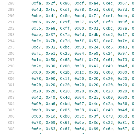
0xfa
,
0x2f
,
0x86
,
0xdf
,
0xa4
,
0xec
,
0x67
,
0x4d
,
0xfc
,
0xdf
,
0x78
,
0xe1
,
0x68
,
0x7d
,
0xbe
,
0xdf
,
0x8e
,
0xdd
,
0x7f
,
0xef
,
0xeb
,
0x06
,
0x2c
,
0x9f
,
0x37
,
0x5f
,
0xf0
,
0x9f
,
0x55
,
0xe8
,
0xff
,
0x00
,
0x31
,
0xbc
,
0x7a
,
0xae
,
0x37
,
0x7a
,
0x4d
,
0xdb
,
0xe2
,
0x17
,
0xfc
,
0x7b
,
0x7d
,
0x5f
,
0x52
,
0xa7
,
0x7e
,
0xc7
,
0x32
,
0xbc
,
0x99
,
0x24
,
0xc5
,
0xe3
,
0xfc
,
0xe1
,
0x25
,
0xe4
,
0xe9
,
0x24
,
0x97
,
0x1c
,
0x50
,
0x68
,
0x6f
,
0x74
,
0x6f
,
0x73
,
0x2e
,
0x30
,
0x00
,
0x38
,
0x42
,
0x49
,
0x4d
,
0x00
,
0x00
,
0x2b
,
0x1c
,
0x02
,
0x00
,
0x00
,
0x78
,
0x00
,
0x1f
,
0x20
,
0x20
,
0x20
,
0x20
,
0x20
,
0x20
,
0x20
,
0x20
,
0x20
,
0x20
,
0x20
,
0x20
,
0x20
,
0x20
,
0x20
,
0x20
,
0x20
,
0x20
,
0x42
,
0x49
,
0x4d
,
0x04
,
0x25
,
0x00
,
0x00
,
0x09
,
0xa6
,
0xbd
,
0x07
,
0x4c
,
0x2a
,
0x36
,
0xa9
,
0xac
,
0x85
,
0x38
,
0x42
,
0x49
,
0x4d
,
0x00
,
0x1d
,
0xb0
,
0x3c
,
0x3f
,
0x78
,
0x6d
,
0x73
,
0x69
,
0x6f
,
0x6e
,
0x3d
,
0x22
,
0x31
,
0x6e
,
0x63
,
0x6f
,
0x64
,
0x69
,
0x6e
,
0x67
,