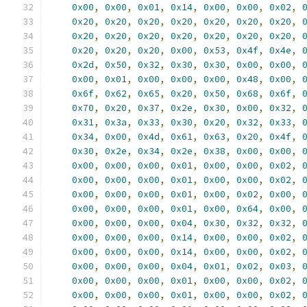
0x00
,
0x00
,
0x01
,
0x14
,
0x00
,
0x00
,
0x02
,
0x20
,
0x20
,
0x20
,
0x20
,
0x20
,
0x20
,
0x20
,
0x20
,
0x20
,
0x20
,
0x20
,
0x20
,
0x20
,
0x20
,
0x20
,
0x20
,
0x20
,
0x00
,
0x53
,
0x4f
,
0x4e
,
0x2d
,
0x50
,
0x32
,
0x30
,
0x30
,
0x00
,
0x00
,
0x00
,
0x01
,
0x00
,
0x00
,
0x00
,
0x48
,
0x00
,
0x6f
,
0x62
,
0x65
,
0x20
,
0x50
,
0x68
,
0x6f
,
0x70
,
0x20
,
0x37
,
0x2e
,
0x30
,
0x00
,
0x32
,
0x31
,
0x3a
,
0x33
,
0x30
,
0x20
,
0x32
,
0x33
,
0x34
,
0x00
,
0x4d
,
0x61
,
0x63
,
0x20
,
0x4f
,
0x30
,
0x2e
,
0x34
,
0x2e
,
0x38
,
0x00
,
0x00
,
0x00
,
0x00
,
0x00
,
0x01
,
0x00
,
0x00
,
0x02
,
0x00
,
0x00
,
0x00
,
0x01
,
0x00
,
0x00
,
0x02
,
0x00
,
0x00
,
0x00
,
0x01
,
0x00
,
0x02
,
0x00
,
0x00
,
0x00
,
0x00
,
0x01
,
0x00
,
0x64
,
0x00
,
0x00
,
0x00
,
0x00
,
0x04
,
0x30
,
0x32
,
0x32
,
0x00
,
0x00
,
0x00
,
0x14
,
0x00
,
0x00
,
0x02
,
0x00
,
0x00
,
0x00
,
0x14
,
0x00
,
0x00
,
0x02
,
0x00
,
0x00
,
0x00
,
0x04
,
0x01
,
0x02
,
0x03
,
0x00
,
0x00
,
0x00
,
0x01
,
0x00
,
0x00
,
0x02
,
0x00
,
0x00
,
0x00
,
0x01
,
0x00
,
0x00
,
0x02
,