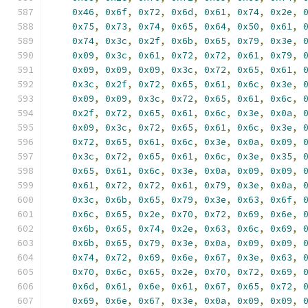
0x46
,
0x6f
,
0x72
,
0x6d
,
0x61
,
0x74
,
0x2e
,
0x75
,
0x73
,
0x74
,
0x65
,
0x64
,
0x50
,
0x61
,
0x74
,
0x3c
,
0x2f
,
0x6b
,
0x65
,
0x79
,
0x3e
,
0x09
,
0x3c
,
0x61
,
0x72
,
0x72
,
0x61
,
0x79
,
0x09
,
0x09
,
0x09
,
0x3c
,
0x72
,
0x65
,
0x61
,
0x3c
,
0x2f
,
0x72
,
0x65
,
0x61
,
0x6c
,
0x3e
,
0x09
,
0x09
,
0x3c
,
0x72
,
0x65
,
0x61
,
0x6c
,
0x2f
,
0x72
,
0x65
,
0x61
,
0x6c
,
0x3e
,
0x0a
,
0x09
,
0x3c
,
0x72
,
0x65
,
0x61
,
0x6c
,
0x3e
,
0x72
,
0x65
,
0x61
,
0x6c
,
0x3e
,
0x0a
,
0x09
,
0x3c
,
0x72
,
0x65
,
0x61
,
0x6c
,
0x3e
,
0x35
,
0x65
,
0x61
,
0x6c
,
0x3e
,
0x0a
,
0x09
,
0x09
,
0x61
,
0x72
,
0x72
,
0x61
,
0x79
,
0x3e
,
0x0a
,
0x3c
,
0x6b
,
0x65
,
0x79
,
0x3e
,
0x63
,
0x6f
,
0x6c
,
0x65
,
0x2e
,
0x70
,
0x72
,
0x69
,
0x6e
,
0x6b
,
0x65
,
0x74
,
0x2e
,
0x63
,
0x6c
,
0x69
,
0x6b
,
0x65
,
0x79
,
0x3e
,
0x0a
,
0x09
,
0x09
,
0x74
,
0x72
,
0x69
,
0x6e
,
0x67
,
0x3e
,
0x63
,
0x70
,
0x6c
,
0x65
,
0x2e
,
0x70
,
0x72
,
0x69
,
0x6d
,
0x61
,
0x6e
,
0x61
,
0x67
,
0x65
,
0x72
,
0x69
,
0x6e
,
0x67
,
0x3e
,
0x0a
,
0x09
,
0x09
,