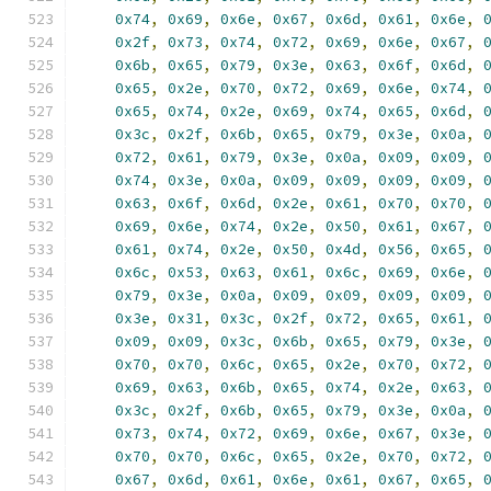
0x74
,
0x69
,
0x6e
,
0x67
,
0x6d
,
0x61
,
0x6e
,
0x2f
,
0x73
,
0x74
,
0x72
,
0x69
,
0x6e
,
0x67
,
0x6b
,
0x65
,
0x79
,
0x3e
,
0x63
,
0x6f
,
0x6d
,
0x65
,
0x2e
,
0x70
,
0x72
,
0x69
,
0x6e
,
0x74
,
0x65
,
0x74
,
0x2e
,
0x69
,
0x74
,
0x65
,
0x6d
,
0x3c
,
0x2f
,
0x6b
,
0x65
,
0x79
,
0x3e
,
0x0a
,
0x72
,
0x61
,
0x79
,
0x3e
,
0x0a
,
0x09
,
0x09
,
0x74
,
0x3e
,
0x0a
,
0x09
,
0x09
,
0x09
,
0x09
,
0x63
,
0x6f
,
0x6d
,
0x2e
,
0x61
,
0x70
,
0x70
,
0x69
,
0x6e
,
0x74
,
0x2e
,
0x50
,
0x61
,
0x67
,
0x61
,
0x74
,
0x2e
,
0x50
,
0x4d
,
0x56
,
0x65
,
0x6c
,
0x53
,
0x63
,
0x61
,
0x6c
,
0x69
,
0x6e
,
0x79
,
0x3e
,
0x0a
,
0x09
,
0x09
,
0x09
,
0x09
,
0x3e
,
0x31
,
0x3c
,
0x2f
,
0x72
,
0x65
,
0x61
,
0x09
,
0x09
,
0x3c
,
0x6b
,
0x65
,
0x79
,
0x3e
,
0x70
,
0x70
,
0x6c
,
0x65
,
0x2e
,
0x70
,
0x72
,
0x69
,
0x63
,
0x6b
,
0x65
,
0x74
,
0x2e
,
0x63
,
0x3c
,
0x2f
,
0x6b
,
0x65
,
0x79
,
0x3e
,
0x0a
,
0x73
,
0x74
,
0x72
,
0x69
,
0x6e
,
0x67
,
0x3e
,
0x70
,
0x70
,
0x6c
,
0x65
,
0x2e
,
0x70
,
0x72
,
0x67
,
0x6d
,
0x61
,
0x6e
,
0x61
,
0x67
,
0x65
,