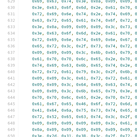
0x69
,
0x63
,
0x74
,
0x3e
,
0x0a
,
0x09
,
0x09
,
0x3e
,
0x63
,
0x6f
,
0x6d
,
0x2e
,
0x61
,
0x70
,
0x72
,
0x69
,
0x6e
,
0x74
,
0x2e
,
0x74
,
0x69
,
0x63
,
0x72
,
0x65
,
0x61
,
0x74
,
0x6f
,
0x72
,
0x3e
,
0x0a
,
0x09
,
0x09
,
0x09
,
0x3c
,
0x73
,
0x3e
,
0x63
,
0x6f
,
0x6d
,
0x2e
,
0x61
,
0x70
,
0x72
,
0x69
,
0x6e
,
0x74
,
0x69
,
0x6e
,
0x67
,
0x65
,
0x72
,
0x3c
,
0x2f
,
0x73
,
0x74
,
0x72
,
0x09
,
0x09
,
0x09
,
0x3c
,
0x6b
,
0x65
,
0x79
,
0x61
,
0x70
,
0x70
,
0x6c
,
0x65
,
0x2e
,
0x70
,
0x74
,
0x69
,
0x63
,
0x6b
,
0x65
,
0x74
,
0x2e
,
0x72
,
0x72
,
0x61
,
0x79
,
0x3c
,
0x2f
,
0x6b
,
0x09
,
0x09
,
0x3c
,
0x61
,
0x72
,
0x72
,
0x61
,
0x09
,
0x09
,
0x3c
,
0x64
,
0x69
,
0x63
,
0x74
,
0x09
,
0x09
,
0x3c
,
0x6b
,
0x65
,
0x79
,
0x3e
,
0x70
,
0x70
,
0x6c
,
0x65
,
0x2e
,
0x70
,
0x72
,
0x61
,
0x67
,
0x65
,
0x46
,
0x6f
,
0x72
,
0x6d
,
0x41
,
0x64
,
0x6a
,
0x75
,
0x73
,
0x74
,
0x65
,
0x72
,
0x52
,
0x65
,
0x63
,
0x74
,
0x3c
,
0x2f
,
0x09
,
0x09
,
0x09
,
0x09
,
0x09
,
0x3c
,
0x61
,
0x0a
,
0x09
,
0x09
,
0x09
,
0x09
,
0x09
,
0x09
,
0x3e
,
0x2d
,
0x31
,
0x38
,
0x3c
,
0x2f
,
0x72
,