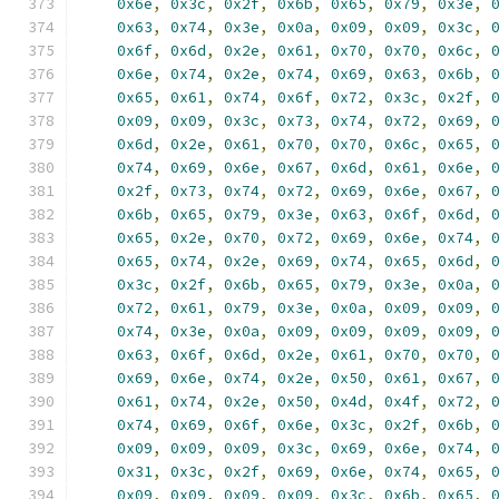
0x6e
,
0x3c
,
0x2f
,
0x6b
,
0x65
,
0x79
,
0x3e
,
0x63
,
0x74
,
0x3e
,
0x0a
,
0x09
,
0x09
,
0x3c
,
0x6f
,
0x6d
,
0x2e
,
0x61
,
0x70
,
0x70
,
0x6c
,
0x6e
,
0x74
,
0x2e
,
0x74
,
0x69
,
0x63
,
0x6b
,
0x65
,
0x61
,
0x74
,
0x6f
,
0x72
,
0x3c
,
0x2f
,
0x09
,
0x09
,
0x3c
,
0x73
,
0x74
,
0x72
,
0x69
,
0x6d
,
0x2e
,
0x61
,
0x70
,
0x70
,
0x6c
,
0x65
,
0x74
,
0x69
,
0x6e
,
0x67
,
0x6d
,
0x61
,
0x6e
,
0x2f
,
0x73
,
0x74
,
0x72
,
0x69
,
0x6e
,
0x67
,
0x6b
,
0x65
,
0x79
,
0x3e
,
0x63
,
0x6f
,
0x6d
,
0x65
,
0x2e
,
0x70
,
0x72
,
0x69
,
0x6e
,
0x74
,
0x65
,
0x74
,
0x2e
,
0x69
,
0x74
,
0x65
,
0x6d
,
0x3c
,
0x2f
,
0x6b
,
0x65
,
0x79
,
0x3e
,
0x0a
,
0x72
,
0x61
,
0x79
,
0x3e
,
0x0a
,
0x09
,
0x09
,
0x74
,
0x3e
,
0x0a
,
0x09
,
0x09
,
0x09
,
0x09
,
0x63
,
0x6f
,
0x6d
,
0x2e
,
0x61
,
0x70
,
0x70
,
0x69
,
0x6e
,
0x74
,
0x2e
,
0x50
,
0x61
,
0x67
,
0x61
,
0x74
,
0x2e
,
0x50
,
0x4d
,
0x4f
,
0x72
,
0x74
,
0x69
,
0x6f
,
0x6e
,
0x3c
,
0x2f
,
0x6b
,
0x09
,
0x09
,
0x09
,
0x3c
,
0x69
,
0x6e
,
0x74
,
0x31
,
0x3c
,
0x2f
,
0x69
,
0x6e
,
0x74
,
0x65
,
0x09
,
0x09
,
0x09
,
0x09
,
0x3c
,
0x6b
,
0x65
,