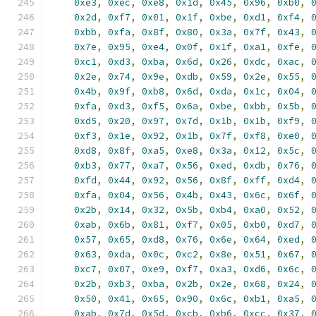
0xe3
,
0xec
,
0xe8
,
0x1d
,
0x45
,
0x96
,
0xb0
,
0x2d
,
0xf7
,
0x01
,
0x1f
,
0xbe
,
0xd1
,
0xf4
,
0xbb
,
0xfa
,
0x8f
,
0x80
,
0x3a
,
0x7f
,
0x43
,
0x7e
,
0x95
,
0xe4
,
0x0f
,
0x1f
,
0xa1
,
0xfe
,
0xc1
,
0xd3
,
0xba
,
0x6d
,
0x26
,
0xdc
,
0xac
,
0x2e
,
0x74
,
0x9e
,
0xdb
,
0x59
,
0x2e
,
0x55
,
0x4b
,
0x9f
,
0xb8
,
0x6d
,
0xda
,
0x1c
,
0x04
,
0xfa
,
0xd3
,
0xf5
,
0x6a
,
0xbe
,
0xbb
,
0x5b
,
0xd5
,
0x20
,
0x97
,
0x7d
,
0x1b
,
0x1b
,
0xf9
,
0xf3
,
0x1e
,
0x92
,
0x1b
,
0x7f
,
0xf8
,
0xe0
,
0xd8
,
0x8f
,
0xa5
,
0xe8
,
0x3a
,
0x12
,
0x5c
,
0xb3
,
0x77
,
0xa7
,
0x56
,
0xed
,
0xdb
,
0x76
,
0xfd
,
0x44
,
0x92
,
0x56
,
0x8f
,
0xff
,
0xd4
,
0xfa
,
0x04
,
0x56
,
0x4b
,
0x43
,
0x6c
,
0x6f
,
0x2b
,
0x14
,
0x32
,
0x5b
,
0xb4
,
0xa0
,
0x52
,
0xab
,
0x6b
,
0x81
,
0xf7
,
0x05
,
0xb0
,
0xd7
,
0x57
,
0x65
,
0xd8
,
0x76
,
0x6e
,
0x64
,
0xed
,
0x63
,
0xda
,
0x0c
,
0xc2
,
0x8e
,
0x51
,
0x67
,
0xc7
,
0x07
,
0xe9
,
0xf7
,
0xa3
,
0xd6
,
0x6c
,
0x2b
,
0xb3
,
0xba
,
0x2b
,
0x2e
,
0x68
,
0x24
,
0x50
,
0x41
,
0x65
,
0x90
,
0x6c
,
0xb1
,
0xa5
,
0xab
,
0x7d
,
0x5d
,
0xcb
,
0xb6
,
0xcc
,
0x37
,