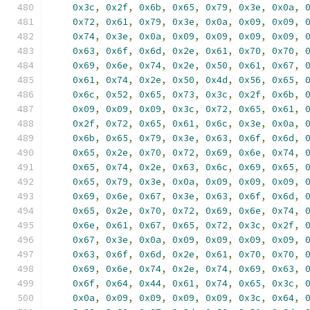
0x3c
,
0x2f
,
0x6b
,
0x65
,
0x79
,
0x3e
,
0x0a
,
0x72
,
0x61
,
0x79
,
0x3e
,
0x0a
,
0x09
,
0x09
,
0x74
,
0x3e
,
0x0a
,
0x09
,
0x09
,
0x09
,
0x09
,
0x63
,
0x6f
,
0x6d
,
0x2e
,
0x61
,
0x70
,
0x70
,
0x69
,
0x6e
,
0x74
,
0x2e
,
0x50
,
0x61
,
0x67
,
0x61
,
0x74
,
0x2e
,
0x50
,
0x4d
,
0x56
,
0x65
,
0x6c
,
0x52
,
0x65
,
0x73
,
0x3c
,
0x2f
,
0x6b
,
0x09
,
0x09
,
0x09
,
0x3c
,
0x72
,
0x65
,
0x61
,
0x2f
,
0x72
,
0x65
,
0x61
,
0x6c
,
0x3e
,
0x0a
,
0x6b
,
0x65
,
0x79
,
0x3e
,
0x63
,
0x6f
,
0x6d
,
0x65
,
0x2e
,
0x70
,
0x72
,
0x69
,
0x6e
,
0x74
,
0x65
,
0x74
,
0x2e
,
0x63
,
0x6c
,
0x69
,
0x65
,
0x65
,
0x79
,
0x3e
,
0x0a
,
0x09
,
0x09
,
0x09
,
0x69
,
0x6e
,
0x67
,
0x3e
,
0x63
,
0x6f
,
0x6d
,
0x65
,
0x2e
,
0x70
,
0x72
,
0x69
,
0x6e
,
0x74
,
0x6e
,
0x61
,
0x67
,
0x65
,
0x72
,
0x3c
,
0x2f
,
0x67
,
0x3e
,
0x0a
,
0x09
,
0x09
,
0x09
,
0x09
,
0x63
,
0x6f
,
0x6d
,
0x2e
,
0x61
,
0x70
,
0x70
,
0x69
,
0x6e
,
0x74
,
0x2e
,
0x74
,
0x69
,
0x63
,
0x6f
,
0x64
,
0x44
,
0x61
,
0x74
,
0x65
,
0x3c
,
0x0a
,
0x09
,
0x09
,
0x09
,
0x09
,
0x3c
,
0x64
,