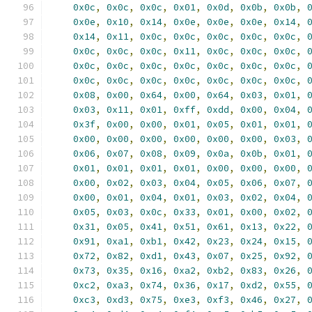
0x0c
,
0x0c
,
0x0c
,
0x01
,
0x0d
,
0x0b
,
0x0b
,
0x0e
,
0x10
,
0x14
,
0x0e
,
0x0e
,
0x0e
,
0x14
,
0x14
,
0x11
,
0x0c
,
0x0c
,
0x0c
,
0x0c
,
0x0c
,
0x0c
,
0x0c
,
0x0c
,
0x11
,
0x0c
,
0x0c
,
0x0c
,
0x0c
,
0x0c
,
0x0c
,
0x0c
,
0x0c
,
0x0c
,
0x0c
,
0x0c
,
0x0c
,
0x0c
,
0x0c
,
0x0c
,
0x0c
,
0x0c
,
0x08
,
0x00
,
0x64
,
0x00
,
0x64
,
0x03
,
0x01
,
0x03
,
0x11
,
0x01
,
0xff
,
0xdd
,
0x00
,
0x04
,
0x3f
,
0x00
,
0x00
,
0x01
,
0x05
,
0x01
,
0x01
,
0x00
,
0x00
,
0x00
,
0x00
,
0x00
,
0x00
,
0x03
,
0x06
,
0x07
,
0x08
,
0x09
,
0x0a
,
0x0b
,
0x01
,
0x01
,
0x01
,
0x01
,
0x01
,
0x00
,
0x00
,
0x00
,
0x00
,
0x02
,
0x03
,
0x04
,
0x05
,
0x06
,
0x07
,
0x00
,
0x01
,
0x04
,
0x01
,
0x03
,
0x02
,
0x04
,
0x05
,
0x03
,
0x0c
,
0x33
,
0x01
,
0x00
,
0x02
,
0x31
,
0x05
,
0x41
,
0x51
,
0x61
,
0x13
,
0x22
,
0x91
,
0xa1
,
0xb1
,
0x42
,
0x23
,
0x24
,
0x15
,
0x72
,
0x82
,
0xd1
,
0x43
,
0x07
,
0x25
,
0x92
,
0x73
,
0x35
,
0x16
,
0xa2
,
0xb2
,
0x83
,
0x26
,
0xc2
,
0xa3
,
0x74
,
0x36
,
0x17
,
0xd2
,
0x55
,
0xc3
,
0xd3
,
0x75
,
0xe3
,
0xf3
,
0x46
,
0x27
,