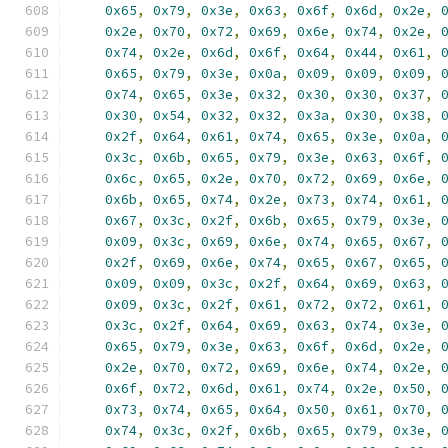
0x65
,
0x79
,
0x3e
,
0x63
,
0x6f
,
0x6d
,
0x2e
,
0x2e
,
0x70
,
0x72
,
0x69
,
0x6e
,
0x74
,
0x2e
,
0x74
,
0x2e
,
0x6d
,
0x6f
,
0x64
,
0x44
,
0x61
,
0x65
,
0x79
,
0x3e
,
0x0a
,
0x09
,
0x09
,
0x09
,
0x74
,
0x65
,
0x3e
,
0x32
,
0x30
,
0x30
,
0x37
,
0x30
,
0x54
,
0x32
,
0x32
,
0x3a
,
0x30
,
0x38
,
0x2f
,
0x64
,
0x61
,
0x74
,
0x65
,
0x3e
,
0x0a
,
0x3c
,
0x6b
,
0x65
,
0x79
,
0x3e
,
0x63
,
0x6f
,
0x6c
,
0x65
,
0x2e
,
0x70
,
0x72
,
0x69
,
0x6e
,
0x6b
,
0x65
,
0x74
,
0x2e
,
0x73
,
0x74
,
0x61
,
0x67
,
0x3c
,
0x2f
,
0x6b
,
0x65
,
0x79
,
0x3e
,
0x09
,
0x3c
,
0x69
,
0x6e
,
0x74
,
0x65
,
0x67
,
0x2f
,
0x69
,
0x6e
,
0x74
,
0x65
,
0x67
,
0x65
,
0x09
,
0x09
,
0x3c
,
0x2f
,
0x64
,
0x69
,
0x63
,
0x09
,
0x3c
,
0x2f
,
0x61
,
0x72
,
0x72
,
0x61
,
0x3c
,
0x2f
,
0x64
,
0x69
,
0x63
,
0x74
,
0x3e
,
0x65
,
0x79
,
0x3e
,
0x63
,
0x6f
,
0x6d
,
0x2e
,
0x2e
,
0x70
,
0x72
,
0x69
,
0x6e
,
0x74
,
0x2e
,
0x6f
,
0x72
,
0x6d
,
0x61
,
0x74
,
0x2e
,
0x50
,
0x73
,
0x74
,
0x65
,
0x64
,
0x50
,
0x61
,
0x70
,
0x74
,
0x3c
,
0x2f
,
0x6b
,
0x65
,
0x79
,
0x3e
,