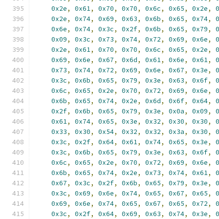
0x2e
,
0x61
,
0x70
,
0x70
,
0x6c
,
0x65
,
0x2e
,
0x2e
,
0x74
,
0x69
,
0x63
,
0x6b
,
0x65
,
0x74
,
0x6e
,
0x74
,
0x3c
,
0x2f
,
0x6b
,
0x65
,
0x79
,
0x09
,
0x3c
,
0x73
,
0x74
,
0x72
,
0x69
,
0x6e
,
0x2e
,
0x61
,
0x70
,
0x70
,
0x6c
,
0x65
,
0x2e
,
0x69
,
0x6e
,
0x67
,
0x6d
,
0x61
,
0x6e
,
0x61
,
0x73
,
0x74
,
0x72
,
0x69
,
0x6e
,
0x67
,
0x3e
,
0x3c
,
0x6b
,
0x65
,
0x79
,
0x3e
,
0x63
,
0x6f
,
0x6c
,
0x65
,
0x2e
,
0x70
,
0x72
,
0x69
,
0x6e
,
0x6b
,
0x65
,
0x74
,
0x2e
,
0x6d
,
0x6f
,
0x64
,
0x2f
,
0x6b
,
0x65
,
0x79
,
0x3e
,
0x0a
,
0x09
,
0x61
,
0x74
,
0x65
,
0x3e
,
0x32
,
0x30
,
0x30
,
0x33
,
0x30
,
0x54
,
0x32
,
0x32
,
0x3a
,
0x30
,
0x3c
,
0x2f
,
0x64
,
0x61
,
0x74
,
0x65
,
0x3e
,
0x3c
,
0x6b
,
0x65
,
0x79
,
0x3e
,
0x63
,
0x6f
,
0x6c
,
0x65
,
0x2e
,
0x70
,
0x72
,
0x69
,
0x6e
,
0x6b
,
0x65
,
0x74
,
0x2e
,
0x73
,
0x74
,
0x61
,
0x67
,
0x3c
,
0x2f
,
0x6b
,
0x65
,
0x79
,
0x3e
,
0x3c
,
0x69
,
0x6e
,
0x74
,
0x65
,
0x67
,
0x65
,
0x69
,
0x6e
,
0x74
,
0x65
,
0x67
,
0x65
,
0x72
,
0x3c
,
0x2f
,
0x64
,
0x69
,
0x63
,
0x74
,
0x3e
,