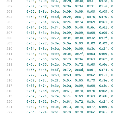
0x30
,
0x30
,
0x37
,
0x2d
,
0x30
,
0x31
,
0x2d
,
0x3a
,
0x30
,
0x38
,
0x3a
,
0x34
,
0x31
,
0x5a
,
0x65
,
0x3e
,
0x0a
,
0x09
,
0x09
,
0x09
,
0x09
,
0x63
,
0x6f
,
0x6d
,
0x2e
,
0x61
,
0x70
,
0x70
,
0x69
,
0x6e
,
0x74
,
0x2e
,
0x74
,
0x69
,
0x63
,
0x74
,
0x61
,
0x74
,
0x65
,
0x46
,
0x6c
,
0x61
,
0x79
,
0x3e
,
0x0a
,
0x09
,
0x09
,
0x09
,
0x09
,
0x67
,
0x65
,
0x72
,
0x3e
,
0x30
,
0x3c
,
0x2f
,
0x65
,
0x72
,
0x3e
,
0x0a
,
0x09
,
0x09
,
0x09
,
0x74
,
0x3e
,
0x0a
,
0x09
,
0x09
,
0x3c
,
0x2f
,
0x3e
,
0x0a
,
0x09
,
0x3c
,
0x2f
,
0x64
,
0x69
,
0x3c
,
0x6b
,
0x65
,
0x79
,
0x3e
,
0x63
,
0x6f
,
0x6c
,
0x65
,
0x2e
,
0x70
,
0x72
,
0x69
,
0x6e
,
0x65
,
0x46
,
0x6f
,
0x72
,
0x6d
,
0x61
,
0x74
,
0x72
,
0x74
,
0x69
,
0x63
,
0x61
,
0x6c
,
0x53
,
0x67
,
0x3c
,
0x2f
,
0x6b
,
0x65
,
0x79
,
0x3e
,
0x63
,
0x74
,
0x3e
,
0x0a
,
0x09
,
0x09
,
0x3c
,
0x6f
,
0x6d
,
0x2e
,
0x61
,
0x70
,
0x70
,
0x6c
,
0x6e
,
0x74
,
0x2e
,
0x74
,
0x69
,
0x63
,
0x6b
,
0x65
,
0x61
,
0x74
,
0x6f
,
0x72
,
0x3c
,
0x2f
,
0x09
,
0x09
,
0x3c
,
0x73
,
0x74
,
0x72
,
0x69
,
0x6d
,
0x2e
,
0x61
,
0x70
,
0x70
,
0x6c
,
0x65
,