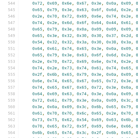
0x72
,
0x69
,
0x6e
,
0x67
,
0x3e
,
0x0a
,
0x09
,
0x65
,
0x79
,
0x3e
,
0x63
,
0x6f
,
0x6d
,
0x2e
,
0x2e
,
0x70
,
0x72
,
0x69
,
0x6e
,
0x74
,
0x2e
,
0x74
,
0x2e
,
0x6d
,
0x6f
,
0x64
,
0x44
,
0x61
,
0x65
,
0x79
,
0x3e
,
0x0a
,
0x09
,
0x09
,
0x09
,
0x65
,
0x3e
,
0x32
,
0x30
,
0x30
,
0x37
,
0x2d
,
0x54
,
0x32
,
0x32
,
0x3a
,
0x30
,
0x38
,
0x3a
,
0x64
,
0x61
,
0x74
,
0x65
,
0x3e
,
0x0a
,
0x09
,
0x65
,
0x79
,
0x3e
,
0x63
,
0x6f
,
0x6d
,
0x2e
,
0x2e
,
0x70
,
0x72
,
0x69
,
0x6e
,
0x74
,
0x2e
,
0x74
,
0x2e
,
0x73
,
0x74
,
0x61
,
0x74
,
0x65
,
0x2f
,
0x6b
,
0x65
,
0x79
,
0x3e
,
0x0a
,
0x09
,
0x6e
,
0x74
,
0x65
,
0x67
,
0x65
,
0x72
,
0x3e
,
0x74
,
0x65
,
0x67
,
0x65
,
0x72
,
0x3e
,
0x0a
,
0x64
,
0x69
,
0x63
,
0x74
,
0x3e
,
0x0a
,
0x09
,
0x72
,
0x61
,
0x79
,
0x3e
,
0x0a
,
0x09
,
0x3c
,
0x3e
,
0x0a
,
0x09
,
0x3c
,
0x6b
,
0x65
,
0x79
,
0x61
,
0x70
,
0x70
,
0x6c
,
0x65
,
0x2e
,
0x70
,
0x73
,
0x75
,
0x62
,
0x54
,
0x69
,
0x63
,
0x6b
,
0x70
,
0x65
,
0x72
,
0x5f
,
0x69
,
0x6e
,
0x66
,
0x6b
,
0x65
,
0x74
,
0x3c
,
0x2f
,
0x6b
,
0x65
,