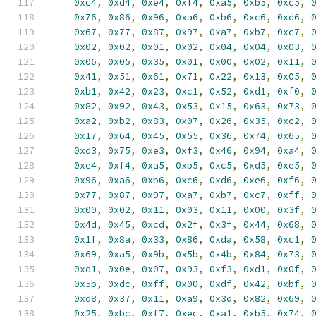
0xc4
,
0xd4
,
0xe4
,
0xf4
,
0xa5
,
0xb5
,
0xc5
,
0x76
,
0x86
,
0x96
,
0xa6
,
0xb6
,
0xc6
,
0xd6
,
0x67
,
0x77
,
0x87
,
0x97
,
0xa7
,
0xb7
,
0xc7
,
0x02
,
0x02
,
0x01
,
0x02
,
0x04
,
0x04
,
0x03
,
0x06
,
0x05
,
0x35
,
0x01
,
0x00
,
0x02
,
0x11
,
0x41
,
0x51
,
0x61
,
0x71
,
0x22
,
0x13
,
0x05
,
0xb1
,
0x42
,
0x23
,
0xc1
,
0x52
,
0xd1
,
0xf0
,
0x82
,
0x92
,
0x43
,
0x53
,
0x15
,
0x63
,
0x73
,
0xa2
,
0xb2
,
0x83
,
0x07
,
0x26
,
0x35
,
0xc2
,
0x17
,
0x64
,
0x45
,
0x55
,
0x36
,
0x74
,
0x65
,
0xd3
,
0x75
,
0xe3
,
0xf3
,
0x46
,
0x94
,
0xa4
,
0xe4
,
0xf4
,
0xa5
,
0xb5
,
0xc5
,
0xd5
,
0xe5
,
0x96
,
0xa6
,
0xb6
,
0xc6
,
0xd6
,
0xe6
,
0xf6
,
0x77
,
0x87
,
0x97
,
0xa7
,
0xb7
,
0xc7
,
0xff
,
0x00
,
0x02
,
0x11
,
0x03
,
0x11
,
0x00
,
0x3f
,
0x4d
,
0x45
,
0xcd
,
0x2f
,
0x3f
,
0x44
,
0x68
,
0x1f
,
0x8a
,
0x33
,
0x86
,
0xda
,
0x58
,
0xc1
,
0x69
,
0xa5
,
0x9b
,
0x5b
,
0x4b
,
0x84
,
0x73
,
0xd1
,
0x0e
,
0x07
,
0x93
,
0xf3
,
0xd1
,
0x0f
,
0x5b
,
0xdc
,
0xff
,
0x00
,
0xdf
,
0x42
,
0xbf
,
0xd8
,
0x37
,
0x11
,
0xa9
,
0x3d
,
0x82
,
0x69
,
0x25
,
0xbc
,
0xf7
,
0xec
,
0xa1
,
0xb5
,
0x74
,