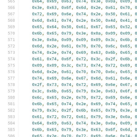
0x64
,
0x69
,
0x63
,
0x74
,
0x3e
,
0x0a
,
0x09
,
0x3e
,
0x63
,
0x6f
,
0x6d
,
0x2e
,
0x61
,
0x70
,
0x72
,
0x69
,
0x6e
,
0x74
,
0x2e
,
0x50
,
0x61
,
0x6d
,
0x61
,
0x74
,
0x2e
,
0x50
,
0x4d
,
0x41
,
0x65
,
0x64
,
0x50
,
0x61
,
0x67
,
0x65
,
0x52
,
0x6b
,
0x65
,
0x79
,
0x3e
,
0x0a
,
0x09
,
0x09
,
0x3e
,
0x0a
,
0x09
,
0x09
,
0x09
,
0x3c
,
0x6b
,
0x6d
,
0x2e
,
0x61
,
0x70
,
0x70
,
0x6c
,
0x65
,
0x74
,
0x2e
,
0x74
,
0x69
,
0x63
,
0x6b
,
0x65
,
0x61
,
0x74
,
0x6f
,
0x72
,
0x3c
,
0x2f
,
0x6b
,
0x09
,
0x09
,
0x3c
,
0x73
,
0x74
,
0x72
,
0x69
,
0x6d
,
0x2e
,
0x61
,
0x70
,
0x70
,
0x6c
,
0x65
,
0x74
,
0x69
,
0x6e
,
0x67
,
0x6d
,
0x61
,
0x6e
,
0x2f
,
0x73
,
0x74
,
0x72
,
0x69
,
0x6e
,
0x67
,
0x3c
,
0x6b
,
0x65
,
0x79
,
0x3e
,
0x63
,
0x6f
,
0x6c
,
0x65
,
0x2e
,
0x70
,
0x72
,
0x69
,
0x6e
,
0x6b
,
0x65
,
0x74
,
0x2e
,
0x69
,
0x74
,
0x65
,
0x79
,
0x3c
,
0x2f
,
0x6b
,
0x65
,
0x79
,
0x3e
,
0x61
,
0x72
,
0x72
,
0x61
,
0x79
,
0x3e
,
0x0a
,
0x64
,
0x69
,
0x63
,
0x74
,
0x3e
,
0x0a
,
0x09
,
0x6b
,
0x65
,
0x79
,
0x3e
,
0x63
,
0x6f
,
0x6d
,
0x65
,
0x2e
,
0x70
,
0x72
,
0x69
,
0x6e
,
0x74
,