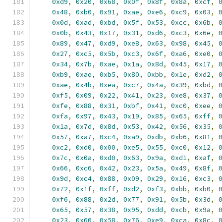
0xd9
,
0x20
,
0x68
,
0x0f
,
0x8f
,
0x8a
,
0xcf
,
0x48
,
0xb0
,
0x91
,
0xae
,
0xe6
,
0xc9
,
0x03
,
0x0d
,
0xad
,
0xbd
,
0x5f
,
0x53
,
0xcc
,
0x6b
,
0x0b
,
0x43
,
0x17
,
0x31
,
0xd6
,
0xc3
,
0x6e
,
0x89
,
0x47
,
0xd9
,
0xe8
,
0x63
,
0x98
,
0x45
,
0x27
,
0xc5
,
0x5b
,
0xc3
,
0x6f
,
0xa6
,
0xe0
,
0x34
,
0x7b
,
0xae
,
0x1a
,
0x8d
,
0x45
,
0x17
,
0xb9
,
0xae
,
0xb5
,
0x80
,
0xbb
,
0x1e
,
0xd2
,
0xae
,
0x4b
,
0xea
,
0xc7
,
0x4a
,
0x39
,
0xbd
,
0xf5
,
0x09
,
0x22
,
0x41
,
0x23
,
0xe8
,
0x37
,
0xfe
,
0x88
,
0x31
,
0xbf
,
0x41
,
0xc0
,
0xee
,
0xfa
,
0x97
,
0x43
,
0x19
,
0x85
,
0x65
,
0xff
,
0x1a
,
0x7d
,
0x8d
,
0x53
,
0x42
,
0x56
,
0x35
,
0x57
,
0xa7
,
0xc4
,
0xa9
,
0xdb
,
0xb6
,
0x81
,
0xc2
,
0xd0
,
0x00
,
0xe5
,
0x55
,
0xc0
,
0x12
,
0x7c
,
0x0a
,
0xd0
,
0x63
,
0x9a
,
0xd1
,
0xaf
,
0x66
,
0xc6
,
0x42
,
0x23
,
0x5a
,
0x49
,
0x8f
,
0x9d
,
0xc4
,
0x88
,
0x09
,
0x29
,
0x16
,
0xc3
,
0x72
,
0x1f
,
0xff
,
0xd2
,
0xf3
,
0xbb
,
0xb0
,
0xf6
,
0x88
,
0x2d
,
0x77
,
0x91
,
0x5b
,
0x3d
,
0x65
,
0x57
,
0x38
,
0x95
,
0xdd
,
0xcb
,
0x9a
,
0x23
,
0x60
,
0x58
,
0x76
,
0xe9
,
0xca
,
0x8c
,