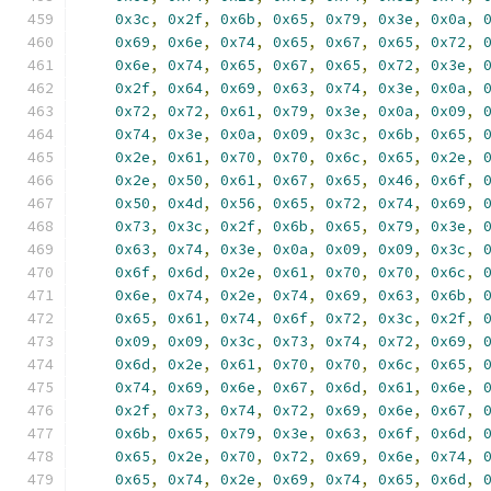
0x3c
,
0x2f
,
0x6b
,
0x65
,
0x79
,
0x3e
,
0x0a
,
0x69
,
0x6e
,
0x74
,
0x65
,
0x67
,
0x65
,
0x72
,
0x6e
,
0x74
,
0x65
,
0x67
,
0x65
,
0x72
,
0x3e
,
0x2f
,
0x64
,
0x69
,
0x63
,
0x74
,
0x3e
,
0x0a
,
0x72
,
0x72
,
0x61
,
0x79
,
0x3e
,
0x0a
,
0x09
,
0x74
,
0x3e
,
0x0a
,
0x09
,
0x3c
,
0x6b
,
0x65
,
0x2e
,
0x61
,
0x70
,
0x70
,
0x6c
,
0x65
,
0x2e
,
0x2e
,
0x50
,
0x61
,
0x67
,
0x65
,
0x46
,
0x6f
,
0x50
,
0x4d
,
0x56
,
0x65
,
0x72
,
0x74
,
0x69
,
0x73
,
0x3c
,
0x2f
,
0x6b
,
0x65
,
0x79
,
0x3e
,
0x63
,
0x74
,
0x3e
,
0x0a
,
0x09
,
0x09
,
0x3c
,
0x6f
,
0x6d
,
0x2e
,
0x61
,
0x70
,
0x70
,
0x6c
,
0x6e
,
0x74
,
0x2e
,
0x74
,
0x69
,
0x63
,
0x6b
,
0x65
,
0x61
,
0x74
,
0x6f
,
0x72
,
0x3c
,
0x2f
,
0x09
,
0x09
,
0x3c
,
0x73
,
0x74
,
0x72
,
0x69
,
0x6d
,
0x2e
,
0x61
,
0x70
,
0x70
,
0x6c
,
0x65
,
0x74
,
0x69
,
0x6e
,
0x67
,
0x6d
,
0x61
,
0x6e
,
0x2f
,
0x73
,
0x74
,
0x72
,
0x69
,
0x6e
,
0x67
,
0x6b
,
0x65
,
0x79
,
0x3e
,
0x63
,
0x6f
,
0x6d
,
0x65
,
0x2e
,
0x70
,
0x72
,
0x69
,
0x6e
,
0x74
,
0x65
,
0x74
,
0x2e
,
0x69
,
0x74
,
0x65
,
0x6d
,