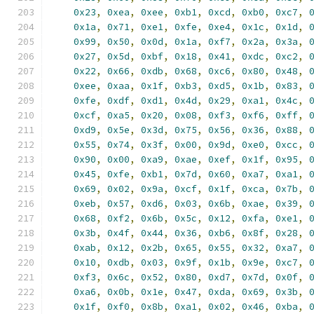
0x23
,
0xea
,
0xee
,
0xb1
,
0xcd
,
0xb0
,
0xc7
,
0x1a
,
0x71
,
0xe1
,
0xfe
,
0xe4
,
0x1c
,
0x1d
,
0x99
,
0x50
,
0x0d
,
0x1a
,
0xf7
,
0x2a
,
0x3a
,
0x27
,
0x5d
,
0xbf
,
0x18
,
0x41
,
0xdc
,
0xc2
,
0x22
,
0x66
,
0xdb
,
0x68
,
0xc6
,
0x80
,
0x48
,
0xee
,
0xaa
,
0x1f
,
0xb3
,
0xd5
,
0x1b
,
0x83
,
0xfe
,
0xdf
,
0xd1
,
0x4d
,
0x29
,
0xa1
,
0x4c
,
0xcf
,
0xa5
,
0x20
,
0x08
,
0xf3
,
0xf6
,
0xff
,
0xd9
,
0x5e
,
0x3d
,
0x75
,
0x56
,
0x36
,
0x88
,
0x55
,
0x74
,
0x3f
,
0x00
,
0x9d
,
0xe0
,
0xcc
,
0x90
,
0x00
,
0xa9
,
0xae
,
0xef
,
0x1f
,
0x95
,
0x45
,
0xfe
,
0xb1
,
0x7d
,
0x60
,
0xa7
,
0xa1
,
0x69
,
0x02
,
0x9a
,
0xcf
,
0x1f
,
0xca
,
0x7b
,
0xeb
,
0x57
,
0xd6
,
0x03
,
0x6b
,
0xae
,
0x39
,
0x68
,
0xf2
,
0x6b
,
0x5c
,
0x12
,
0xfa
,
0xe1
,
0x3b
,
0x4f
,
0x44
,
0x36
,
0xb6
,
0x8f
,
0x28
,
0xab
,
0x12
,
0x2b
,
0x65
,
0x55
,
0x32
,
0xa7
,
0x10
,
0xdb
,
0x03
,
0x9f
,
0x1b
,
0x9e
,
0xc7
,
0xf3
,
0x6c
,
0x52
,
0x80
,
0xd7
,
0x7d
,
0x0f
,
0xa6
,
0x0b
,
0x1e
,
0x47
,
0xda
,
0x69
,
0x3b
,
0x1f
,
0xf0
,
0x8b
,
0xa1
,
0x02
,
0x46
,
0xba
,