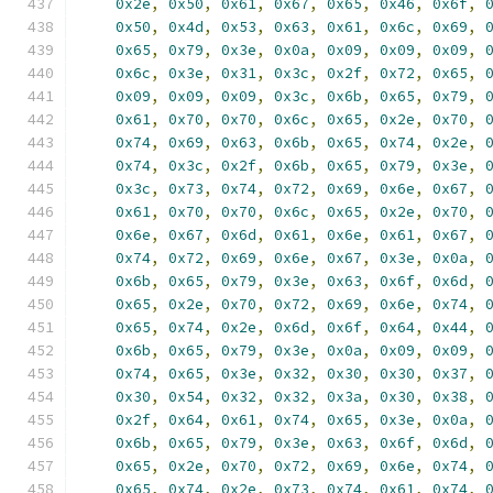
0x2e
,
0x50
,
0x61
,
0x67
,
0x65
,
0x46
,
0x6f
,
0x50
,
0x4d
,
0x53
,
0x63
,
0x61
,
0x6c
,
0x69
,
0x65
,
0x79
,
0x3e
,
0x0a
,
0x09
,
0x09
,
0x09
,
0x6c
,
0x3e
,
0x31
,
0x3c
,
0x2f
,
0x72
,
0x65
,
0x09
,
0x09
,
0x09
,
0x3c
,
0x6b
,
0x65
,
0x79
,
0x61
,
0x70
,
0x70
,
0x6c
,
0x65
,
0x2e
,
0x70
,
0x74
,
0x69
,
0x63
,
0x6b
,
0x65
,
0x74
,
0x2e
,
0x74
,
0x3c
,
0x2f
,
0x6b
,
0x65
,
0x79
,
0x3e
,
0x3c
,
0x73
,
0x74
,
0x72
,
0x69
,
0x6e
,
0x67
,
0x61
,
0x70
,
0x70
,
0x6c
,
0x65
,
0x2e
,
0x70
,
0x6e
,
0x67
,
0x6d
,
0x61
,
0x6e
,
0x61
,
0x67
,
0x74
,
0x72
,
0x69
,
0x6e
,
0x67
,
0x3e
,
0x0a
,
0x6b
,
0x65
,
0x79
,
0x3e
,
0x63
,
0x6f
,
0x6d
,
0x65
,
0x2e
,
0x70
,
0x72
,
0x69
,
0x6e
,
0x74
,
0x65
,
0x74
,
0x2e
,
0x6d
,
0x6f
,
0x64
,
0x44
,
0x6b
,
0x65
,
0x79
,
0x3e
,
0x0a
,
0x09
,
0x09
,
0x74
,
0x65
,
0x3e
,
0x32
,
0x30
,
0x30
,
0x37
,
0x30
,
0x54
,
0x32
,
0x32
,
0x3a
,
0x30
,
0x38
,
0x2f
,
0x64
,
0x61
,
0x74
,
0x65
,
0x3e
,
0x0a
,
0x6b
,
0x65
,
0x79
,
0x3e
,
0x63
,
0x6f
,
0x6d
,
0x65
,
0x2e
,
0x70
,
0x72
,
0x69
,
0x6e
,
0x74
,
0x65
,
0x74
,
0x2e
,
0x73
,
0x74
,
0x61
,
0x74
,