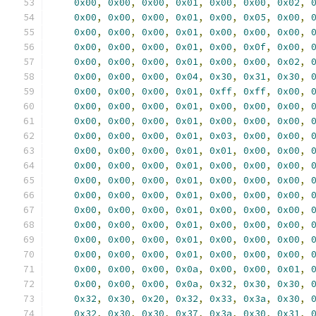
0x00
,
0x00
,
0x00
,
0x01
,
0x00
,
0x00
,
0x02
,
0x00
,
0x00
,
0x00
,
0x01
,
0x00
,
0x05
,
0x00
,
0x00
,
0x00
,
0x00
,
0x01
,
0x00
,
0x00
,
0x00
,
0x00
,
0x00
,
0x00
,
0x01
,
0x00
,
0x0f
,
0x00
,
0x00
,
0x00
,
0x00
,
0x01
,
0x00
,
0x00
,
0x02
,
0x00
,
0x00
,
0x00
,
0x04
,
0x30
,
0x31
,
0x30
,
0x00
,
0x00
,
0x00
,
0x01
,
0xff
,
0xff
,
0x00
,
0x00
,
0x00
,
0x00
,
0x01
,
0x00
,
0x00
,
0x00
,
0x00
,
0x00
,
0x00
,
0x01
,
0x00
,
0x00
,
0x00
,
0x00
,
0x00
,
0x00
,
0x01
,
0x03
,
0x00
,
0x00
,
0x00
,
0x00
,
0x00
,
0x01
,
0x01
,
0x00
,
0x00
,
0x00
,
0x00
,
0x00
,
0x01
,
0x00
,
0x00
,
0x00
,
0x00
,
0x00
,
0x00
,
0x01
,
0x00
,
0x00
,
0x00
,
0x00
,
0x00
,
0x00
,
0x01
,
0x00
,
0x00
,
0x00
,
0x00
,
0x00
,
0x00
,
0x01
,
0x00
,
0x00
,
0x00
,
0x00
,
0x00
,
0x00
,
0x01
,
0x00
,
0x00
,
0x00
,
0x00
,
0x00
,
0x00
,
0x01
,
0x00
,
0x00
,
0x00
,
0x00
,
0x00
,
0x00
,
0x01
,
0x00
,
0x00
,
0x00
,
0x00
,
0x00
,
0x00
,
0x0a
,
0x00
,
0x00
,
0x01
,
0x00
,
0x00
,
0x00
,
0x0a
,
0x32
,
0x30
,
0x30
,
0x32
,
0x30
,
0x20
,
0x32
,
0x33
,
0x3a
,
0x30
,
0x32
,
0x30
,
0x30
,
0x37
,
0x3a
,
0x30
,
0x31
,