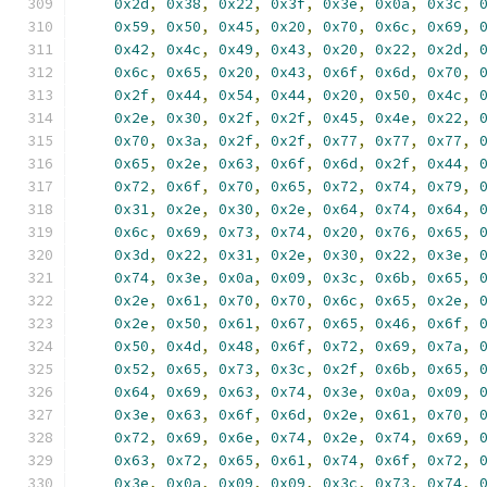
0x2d
,
0x38
,
0x22
,
0x3f
,
0x3e
,
0x0a
,
0x3c
,
0x59
,
0x50
,
0x45
,
0x20
,
0x70
,
0x6c
,
0x69
,
0x42
,
0x4c
,
0x49
,
0x43
,
0x20
,
0x22
,
0x2d
,
0x6c
,
0x65
,
0x20
,
0x43
,
0x6f
,
0x6d
,
0x70
,
0x2f
,
0x44
,
0x54
,
0x44
,
0x20
,
0x50
,
0x4c
,
0x2e
,
0x30
,
0x2f
,
0x2f
,
0x45
,
0x4e
,
0x22
,
0x70
,
0x3a
,
0x2f
,
0x2f
,
0x77
,
0x77
,
0x77
,
0x65
,
0x2e
,
0x63
,
0x6f
,
0x6d
,
0x2f
,
0x44
,
0x72
,
0x6f
,
0x70
,
0x65
,
0x72
,
0x74
,
0x79
,
0x31
,
0x2e
,
0x30
,
0x2e
,
0x64
,
0x74
,
0x64
,
0x6c
,
0x69
,
0x73
,
0x74
,
0x20
,
0x76
,
0x65
,
0x3d
,
0x22
,
0x31
,
0x2e
,
0x30
,
0x22
,
0x3e
,
0x74
,
0x3e
,
0x0a
,
0x09
,
0x3c
,
0x6b
,
0x65
,
0x2e
,
0x61
,
0x70
,
0x70
,
0x6c
,
0x65
,
0x2e
,
0x2e
,
0x50
,
0x61
,
0x67
,
0x65
,
0x46
,
0x6f
,
0x50
,
0x4d
,
0x48
,
0x6f
,
0x72
,
0x69
,
0x7a
,
0x52
,
0x65
,
0x73
,
0x3c
,
0x2f
,
0x6b
,
0x65
,
0x64
,
0x69
,
0x63
,
0x74
,
0x3e
,
0x0a
,
0x09
,
0x3e
,
0x63
,
0x6f
,
0x6d
,
0x2e
,
0x61
,
0x70
,
0x72
,
0x69
,
0x6e
,
0x74
,
0x2e
,
0x74
,
0x69
,
0x63
,
0x72
,
0x65
,
0x61
,
0x74
,
0x6f
,
0x72
,
0x3e
,
0x0a
,
0x09
,
0x09
,
0x3c
,
0x73
,
0x74
,