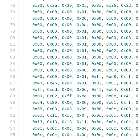
0x33
,
0x3a
,
0x30
,
0x35
,
0x3a
,
0x35
,
0x32
,
0x00
,
0x00
,
0x00
,
0x01
,
0x00
,
0x00
,
0x00
,
0x00
,
0x00
,
0x00
,
0x30
,
0x00
,
0x00
,
0x00
,
0x00
,
0x00
,
0x00
,
0x0a
,
0x00
,
0x00
,
0x00
,
0x00
,
0x00
,
0x00
,
0x01
,
0x00
,
0x06
,
0x00
,
0x00
,
0x00
,
0x00
,
0x01
,
0x00
,
0x00
,
0x03
,
0x00
,
0x00
,
0x00
,
0x01
,
0x00
,
0x00
,
0x03
,
0x00
,
0x00
,
0x00
,
0x01
,
0x00
,
0x02
,
0x00
,
0x00
,
0x00
,
0x00
,
0x01
,
0x00
,
0x00
,
0x03
,
0x00
,
0x00
,
0x00
,
0x01
,
0x00
,
0x00
,
0x09
,
0x00
,
0x00
,
0x00
,
0x48
,
0x00
,
0x00
,
0x00
,
0x00
,
0x00
,
0x00
,
0x01
,
0xff
,
0xd8
,
0xff
,
0x49
,
0x46
,
0x00
,
0x01
,
0x02
,
0x01
,
0x00
,
0xff
,
0xed
,
0x00
,
0x0c
,
0x41
,
0x64
,
0x6f
,
0x00
,
0x02
,
0xff
,
0xee
,
0x00
,
0x0e
,
0x41
,
0x64
,
0x80
,
0x00
,
0x00
,
0x00
,
0x01
,
0xff
,
0x08
,
0x08
,
0x08
,
0x09
,
0x08
,
0x0c
,
0x09
,
0x0b
,
0x11
,
0x15
,
0x0f
,
0x0c
,
0x0c
,
0x0f
,
0x13
,
0x13
,
0x18
,
0x11
,
0x0c
,
0x0c
,
0x0c
,
0x0c
,
0x0c
,
0x0c
,
0x0c
,
0x0c
,
0x0c
,
0x0c
,
0x0c
,
0x0c
,
0x0c
,
0x0c
,
0x0c
,
0x0c
,
0x0c
,