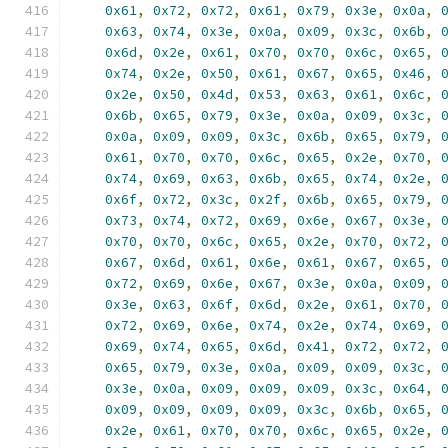
0x61
,
0x72
,
0x72
,
0x61
,
0x79
,
0x3e
,
0x0a
,
0x63
,
0x74
,
0x3e
,
0x0a
,
0x09
,
0x3c
,
0x6b
,
0x6d
,
0x2e
,
0x61
,
0x70
,
0x70
,
0x6c
,
0x65
,
0x74
,
0x2e
,
0x50
,
0x61
,
0x67
,
0x65
,
0x46
,
0x2e
,
0x50
,
0x4d
,
0x53
,
0x63
,
0x61
,
0x6c
,
0x6b
,
0x65
,
0x79
,
0x3e
,
0x0a
,
0x09
,
0x3c
,
0x0a
,
0x09
,
0x09
,
0x3c
,
0x6b
,
0x65
,
0x79
,
0x61
,
0x70
,
0x70
,
0x6c
,
0x65
,
0x2e
,
0x70
,
0x74
,
0x69
,
0x63
,
0x6b
,
0x65
,
0x74
,
0x2e
,
0x6f
,
0x72
,
0x3c
,
0x2f
,
0x6b
,
0x65
,
0x79
,
0x73
,
0x74
,
0x72
,
0x69
,
0x6e
,
0x67
,
0x3e
,
0x70
,
0x70
,
0x6c
,
0x65
,
0x2e
,
0x70
,
0x72
,
0x67
,
0x6d
,
0x61
,
0x6e
,
0x61
,
0x67
,
0x65
,
0x72
,
0x69
,
0x6e
,
0x67
,
0x3e
,
0x0a
,
0x09
,
0x3e
,
0x63
,
0x6f
,
0x6d
,
0x2e
,
0x61
,
0x70
,
0x72
,
0x69
,
0x6e
,
0x74
,
0x2e
,
0x74
,
0x69
,
0x69
,
0x74
,
0x65
,
0x6d
,
0x41
,
0x72
,
0x72
,
0x65
,
0x79
,
0x3e
,
0x0a
,
0x09
,
0x09
,
0x3c
,
0x3e
,
0x0a
,
0x09
,
0x09
,
0x09
,
0x3c
,
0x64
,
0x09
,
0x09
,
0x09
,
0x09
,
0x3c
,
0x6b
,
0x65
,
0x2e
,
0x61
,
0x70
,
0x70
,
0x6c
,
0x65
,
0x2e
,