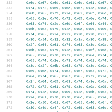
0x6e
,
0x67
,
0x6d
,
0x61
,
0x6e
,
0x61
,
0x67
,
0x74
,
0x72
,
0x69
,
0x6e
,
0x67
,
0x3e
,
0x0a
,
0x6b
,
0x65
,
0x79
,
0x3e
,
0x63
,
0x6f
,
0x6d
,
0x65
,
0x2e
,
0x70
,
0x72
,
0x69
,
0x6e
,
0x74
,
0x65
,
0x74
,
0x2e
,
0x6d
,
0x6f
,
0x64
,
0x44
,
0x6b
,
0x65
,
0x79
,
0x3e
,
0x0a
,
0x09
,
0x09
,
0x74
,
0x65
,
0x3e
,
0x32
,
0x30
,
0x30
,
0x37
,
0x30
,
0x54
,
0x32
,
0x32
,
0x3a
,
0x30
,
0x38
,
0x2f
,
0x64
,
0x61
,
0x74
,
0x65
,
0x3e
,
0x0a
,
0x6b
,
0x65
,
0x79
,
0x3e
,
0x63
,
0x6f
,
0x6d
,
0x65
,
0x2e
,
0x70
,
0x72
,
0x69
,
0x6e
,
0x74
,
0x65
,
0x74
,
0x2e
,
0x73
,
0x74
,
0x61
,
0x74
,
0x3c
,
0x2f
,
0x6b
,
0x65
,
0x79
,
0x3e
,
0x0a
,
0x69
,
0x6e
,
0x74
,
0x65
,
0x67
,
0x65
,
0x72
,
0x6e
,
0x74
,
0x65
,
0x67
,
0x65
,
0x72
,
0x3e
,
0x2f
,
0x64
,
0x69
,
0x63
,
0x74
,
0x3e
,
0x0a
,
0x72
,
0x72
,
0x61
,
0x79
,
0x3e
,
0x0a
,
0x09
,
0x74
,
0x3e
,
0x0a
,
0x09
,
0x3c
,
0x6b
,
0x65
,
0x2e
,
0x61
,
0x70
,
0x70
,
0x6c
,
0x65
,
0x2e
,
0x2e
,
0x50
,
0x61
,
0x67
,
0x65
,
0x46
,
0x6f
,
0x50
,
0x4d
,
0x4f
,
0x72
,
0x69
,
0x65
,
0x6e
,