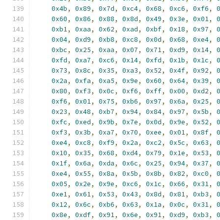
0x4b
,
0x89
,
0x7d
,
0xc4
,
0x68
,
0xc6
,
0xf6
,
0x60
,
0x86
,
0x88
,
0x8d
,
0x49
,
0x3e
,
0x01
,
0xb1
,
0xaa
,
0x62
,
0xad
,
0xbf
,
0x18
,
0x97
,
0x04
,
0xd9
,
0xb8
,
0xc8
,
0x0d
,
0x68
,
0xe4
,
0xbc
,
0x25
,
0xaa
,
0x07
,
0x71
,
0xd9
,
0x14
,
0xfd
,
0xa7
,
0xc6
,
0x14
,
0xfd
,
0x1b
,
0x1c
,
0x73
,
0x8c
,
0x35
,
0xa3
,
0x52
,
0x4f
,
0x92
,
0x2a
,
0xfa
,
0xa5
,
0x9e
,
0x60
,
0x64
,
0x39
,
0x80
,
0xf3
,
0x0c
,
0xf6
,
0xff
,
0x00
,
0xd2
,
0xf6
,
0x01
,
0x75
,
0xb6
,
0x97
,
0x6a
,
0x25
,
0x23
,
0x48
,
0xb7
,
0x94
,
0x84
,
0x97
,
0x5b
,
0xfc
,
0xed
,
0x9b
,
0x7e
,
0x0d
,
0x9e
,
0x52
,
0xf3
,
0x3b
,
0xa7
,
0x70
,
0xee
,
0x01
,
0x8f
,
0xe4
,
0xc8
,
0xf9
,
0x2a
,
0xc2
,
0x5c
,
0x63
,
0x10
,
0x35
,
0x68
,
0xd4
,
0x79
,
0x1e
,
0x53
,
0x1f
,
0x6a
,
0xda
,
0x6c
,
0x25
,
0x94
,
0x37
,
0xe4
,
0x55
,
0x8a
,
0x5b
,
0x8b
,
0x82
,
0xc0
,
0x05
,
0x2e
,
0x9e
,
0xc6
,
0x1c
,
0x66
,
0x31
,
0xe1
,
0x61
,
0x53
,
0x43
,
0x8d
,
0x81
,
0xb3
,
0x12
,
0x6c
,
0xb6
,
0x63
,
0x1a
,
0x0c
,
0x31
,
0x8e
,
0xdf
,
0x91
,
0x6e
,
0x91
,
0xd9
,
0xb3
,