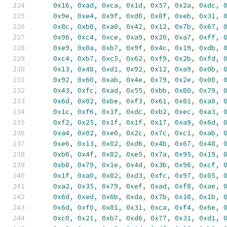
0x16
,
0xad
,
0xca
,
0x1d
,
0x57
,
0x2a
,
0xdc
,
0x9e
,
0xe4
,
0x9f
,
0xd0
,
0x8f
,
0xeb
,
0x31
,
0x8c
,
0xb8
,
0xa0
,
0x42
,
0x12
,
0x7b
,
0x67
,
0x96
,
0xc4
,
0xce
,
0xa9
,
0x20
,
0xa7
,
0xff
,
0xe9
,
0x0a
,
0xb7
,
0x9f
,
0x4c
,
0x19
,
0xdb
,
0xc4
,
0xb7
,
0xc5
,
0x62
,
0xf9
,
0x2b
,
0xfd
,
0x13
,
0x48
,
0xd1
,
0x92
,
0x12
,
0xa9
,
0x0b
,
0x92
,
0x60
,
0xab
,
0x4e
,
0x79
,
0x2e
,
0x00
,
0x43
,
0xfc
,
0xad
,
0x55
,
0xbb
,
0x80
,
0x79
,
0x6d
,
0x02
,
0xbe
,
0xf3
,
0x61
,
0x81
,
0xa8
,
0x1c
,
0xf6
,
0x1f
,
0xdc
,
0xb2
,
0xec
,
0xa3
,
0xf2
,
0x25
,
0x1f
,
0x1f
,
0x17
,
0xa9
,
0x6d
,
0xa4
,
0x02
,
0xe0
,
0x2c
,
0x7c
,
0xc1
,
0xab
,
0xe6
,
0x13
,
0x02
,
0xd6
,
0x4b
,
0x67
,
0x48
,
0xb6
,
0x4f
,
0x82
,
0xe5
,
0x7a
,
0x95
,
0x19
,
0xb8
,
0x79
,
0x1e
,
0x4d
,
0x3b
,
0x96
,
0xcf
,
0x1f
,
0xa0
,
0x82
,
0xd3
,
0xfc
,
0x97
,
0x05
,
0xa2
,
0x35
,
0x79
,
0xef
,
0xad
,
0xf8
,
0xae
,
0x6d
,
0xed
,
0x6b
,
0xda
,
0x7b
,
0x18
,
0x1b
,
0x6d
,
0xf0
,
0x81
,
0x31
,
0xca
,
0xf4
,
0x6e
,
0xc0
,
0x21
,
0xb7
,
0xd6
,
0x77
,
0x31
,
0xd1
,