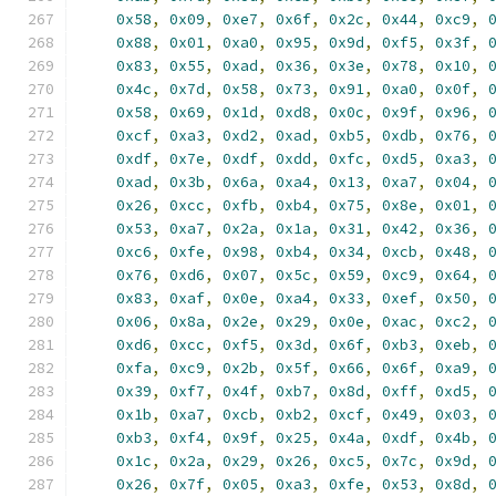
0x58
,
0x09
,
0xe7
,
0x6f
,
0x2c
,
0x44
,
0xc9
,
0x88
,
0x01
,
0xa0
,
0x95
,
0x9d
,
0xf5
,
0x3f
,
0x83
,
0x55
,
0xad
,
0x36
,
0x3e
,
0x78
,
0x10
,
0x4c
,
0x7d
,
0x58
,
0x73
,
0x91
,
0xa0
,
0x0f
,
0x58
,
0x69
,
0x1d
,
0xd8
,
0x0c
,
0x9f
,
0x96
,
0xcf
,
0xa3
,
0xd2
,
0xad
,
0xb5
,
0xdb
,
0x76
,
0xdf
,
0x7e
,
0xdf
,
0xdd
,
0xfc
,
0xd5
,
0xa3
,
0xad
,
0x3b
,
0x6a
,
0xa4
,
0x13
,
0xa7
,
0x04
,
0x26
,
0xcc
,
0xfb
,
0xb4
,
0x75
,
0x8e
,
0x01
,
0x53
,
0xa7
,
0x2a
,
0x1a
,
0x31
,
0x42
,
0x36
,
0xc6
,
0xfe
,
0x98
,
0xb4
,
0x34
,
0xcb
,
0x48
,
0x76
,
0xd6
,
0x07
,
0x5c
,
0x59
,
0xc9
,
0x64
,
0x83
,
0xaf
,
0x0e
,
0xa4
,
0x33
,
0xef
,
0x50
,
0x06
,
0x8a
,
0x2e
,
0x29
,
0x0e
,
0xac
,
0xc2
,
0xd6
,
0xcc
,
0xf5
,
0x3d
,
0x6f
,
0xb3
,
0xeb
,
0xfa
,
0xc9
,
0x2b
,
0x5f
,
0x66
,
0x6f
,
0xa9
,
0x39
,
0xf7
,
0x4f
,
0xb7
,
0x8d
,
0xff
,
0xd5
,
0x1b
,
0xa7
,
0xcb
,
0xb2
,
0xcf
,
0x49
,
0x03
,
0xb3
,
0xf4
,
0x9f
,
0x25
,
0x4a
,
0xdf
,
0x4b
,
0x1c
,
0x2a
,
0x29
,
0x26
,
0xc5
,
0x7c
,
0x9d
,
0x26
,
0x7f
,
0x05
,
0xa3
,
0xfe
,
0x53
,
0x8d
,