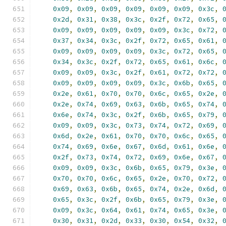
0x09
,
0x09
,
0x09
,
0x09
,
0x09
,
0x09
,
0x3c
,
0x2d
,
0x31
,
0x38
,
0x3c
,
0x2f
,
0x72
,
0x65
,
0x09
,
0x09
,
0x09
,
0x09
,
0x09
,
0x3c
,
0x72
,
0x37
,
0x34
,
0x3c
,
0x2f
,
0x72
,
0x65
,
0x61
,
0x09
,
0x09
,
0x09
,
0x09
,
0x3c
,
0x72
,
0x65
,
0x34
,
0x3c
,
0x2f
,
0x72
,
0x65
,
0x61
,
0x6c
,
0x09
,
0x09
,
0x3c
,
0x2f
,
0x61
,
0x72
,
0x72
,
0x09
,
0x09
,
0x09
,
0x09
,
0x3c
,
0x6b
,
0x65
,
0x2e
,
0x61
,
0x70
,
0x70
,
0x6c
,
0x65
,
0x2e
,
0x2e
,
0x74
,
0x69
,
0x63
,
0x6b
,
0x65
,
0x74
,
0x6e
,
0x74
,
0x3c
,
0x2f
,
0x6b
,
0x65
,
0x79
,
0x09
,
0x09
,
0x3c
,
0x73
,
0x74
,
0x72
,
0x69
,
0x6d
,
0x2e
,
0x61
,
0x70
,
0x70
,
0x6c
,
0x65
,
0x74
,
0x69
,
0x6e
,
0x67
,
0x6d
,
0x61
,
0x6e
,
0x2f
,
0x73
,
0x74
,
0x72
,
0x69
,
0x6e
,
0x67
,
0x09
,
0x09
,
0x3c
,
0x6b
,
0x65
,
0x79
,
0x3e
,
0x70
,
0x70
,
0x6c
,
0x65
,
0x2e
,
0x70
,
0x72
,
0x69
,
0x63
,
0x6b
,
0x65
,
0x74
,
0x2e
,
0x6d
,
0x65
,
0x3c
,
0x2f
,
0x6b
,
0x65
,
0x79
,
0x3e
,
0x09
,
0x3c
,
0x64
,
0x61
,
0x74
,
0x65
,
0x3e
,
0x30
,
0x31
,
0x2d
,
0x33
,
0x30
,
0x54
,
0x32
,