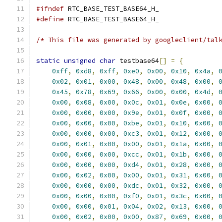
#ifndef
 RTC_BASE_TEST_BASE64_H_
#define
 RTC_BASE_TEST_BASE64_H_
/* This file was generated by googleclient/tal
static
unsigned
char
 testbase64
[]
=
{
0xff
,
0xd8
,
0xff
,
0xe0
,
0x00
,
0x10
,
0x4a
,
0x02
,
0x01
,
0x00
,
0x48
,
0x00
,
0x48
,
0x00
,
0x45
,
0x78
,
0x69
,
0x66
,
0x00
,
0x00
,
0x4d
,
0x00
,
0x08
,
0x00
,
0x0c
,
0x01
,
0x0e
,
0x00
,
0x00
,
0x00
,
0x00
,
0x9e
,
0x01
,
0x0f
,
0x00
,
0x00
,
0x00
,
0x00
,
0xbe
,
0x01
,
0x10
,
0x00
,
0x00
,
0x00
,
0x00
,
0xc3
,
0x01
,
0x12
,
0x00
,
0x00
,
0x01
,
0x00
,
0x00
,
0x01
,
0x1a
,
0x00
,
0x00
,
0x00
,
0x00
,
0xcc
,
0x01
,
0x1b
,
0x00
,
0x00
,
0x00
,
0x00
,
0xd4
,
0x01
,
0x28
,
0x00
,
0x00
,
0x02
,
0x00
,
0x00
,
0x01
,
0x31
,
0x00
,
0x00
,
0x00
,
0x00
,
0xdc
,
0x01
,
0x32
,
0x00
,
0x00
,
0x00
,
0x00
,
0xf0
,
0x01
,
0x3c
,
0x00
,
0x00
,
0x00
,
0x01
,
0x04
,
0x02
,
0x13
,
0x00
,
0x00
,
0x02
,
0x00
,
0x00
,
0x87
,
0x69
,
0x00
,