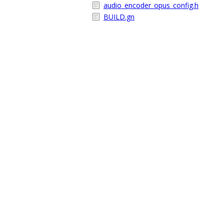
audio_encoder_opus_config.h
BUILD.gn