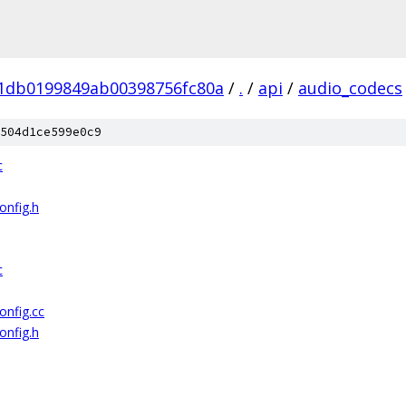
01db0199849ab00398756fc80a
/
.
/
api
/
audio_codecs
504d1ce599e0c9
c
onfig.h
c
onfig.cc
onfig.h