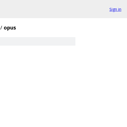
Sign in
/
opus