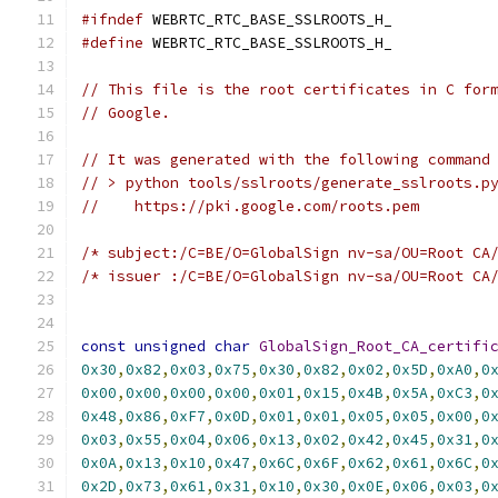
#ifndef
 WEBRTC_RTC_BASE_SSLROOTS_H_
#define
 WEBRTC_RTC_BASE_SSLROOTS_H_
// This file is the root certificates in C for
// Google.
// It was generated with the following command
// > python tools/sslroots/generate_sslroots.p
//    https://pki.google.com/roots.pem
/* subject:/C=BE/O=GlobalSign nv-sa/OU=Root CA
/* issuer :/C=BE/O=GlobalSign nv-sa/OU=Root CA
const
unsigned
char
GlobalSign_Root_CA_certifi
0x30
,
0x82
,
0x03
,
0x75
,
0x30
,
0x82
,
0x02
,
0x5D
,
0xA0
,
0
0x00
,
0x00
,
0x00
,
0x00
,
0x01
,
0x15
,
0x4B
,
0x5A
,
0xC3
,
0
0x48
,
0x86
,
0xF7
,
0x0D
,
0x01
,
0x01
,
0x05
,
0x05
,
0x00
,
0
0x03
,
0x55
,
0x04
,
0x06
,
0x13
,
0x02
,
0x42
,
0x45
,
0x31
,
0
0x0A
,
0x13
,
0x10
,
0x47
,
0x6C
,
0x6F
,
0x62
,
0x61
,
0x6C
,
0
0x2D
,
0x73
,
0x61
,
0x31
,
0x10
,
0x30
,
0x0E
,
0x06
,
0x03
,
0