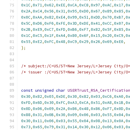
0x1C
,
0x71
,
0x62
,
0xEE
,
0xCA
,
0xC8
,
0x97
,
0xAC
,
0x17
,
0
0x2A
,
0xC4
,
0x56
,
0x31
,
0x95
,
0xD0
,
0x67
,
0x89
,
0x85
,
0
0x0C
,
0xAA
,
0x82
,
0xE4
,
0x99
,
0x51
,
0xDD
,
0x70
,
0xB7
,
0
0x5C
,
0xD6
,
0xF6
,
0xFE
,
0x3D
,
0xDE
,
0x41
,
0xCC
,
0x07
,
0
0x2B
,
0xE9
,
0xC7
,
0xFD
,
0xB6
,
0xF7
,
0x82
,
0x5F
,
0x85
,
0
0x1C
,
0xC5
,
0x1F
,
0xA4
,
0x80
,
0x6F
,
0x15
,
0x20
,
0xC9
,
0
0x55
,
0xE2
,
0xFC
,
0x48
,
0xC9
,
0x29
,
0x26
,
0x69
,
0xE0
,
};
/* subject:/C=US/ST=New Jersey/L=Jersey City/O
/* issuer :/C=US/ST=New Jersey/L=Jersey City/O
const
unsigned
char
USERTrust_RSA_Certificatio
0x30
,
0x82
,
0x05
,
0xDE
,
0x30
,
0x82
,
0x03
,
0xC6
,
0xA0
,
0
0xFD
,
0x6D
,
0x30
,
0xFC
,
0xA3
,
0xCA
,
0x51
,
0xA8
,
0x1B
,
0
0x0D
,
0x06
,
0x09
,
0x2A
,
0x86
,
0x48
,
0x86
,
0xF7
,
0x0D
,
0
0x88
,
0x31
,
0x0B
,
0x30
,
0x09
,
0x06
,
0x03
,
0x55
,
0x04
,
0
0x30
,
0x11
,
0x06
,
0x03
,
0x55
,
0x04
,
0x08
,
0x13
,
0x0A
,
0
0x73
,
0x65
,
0x79
,
0x31
,
0x14
,
0x30
,
0x12
,
0x06
,
0x03
,
0