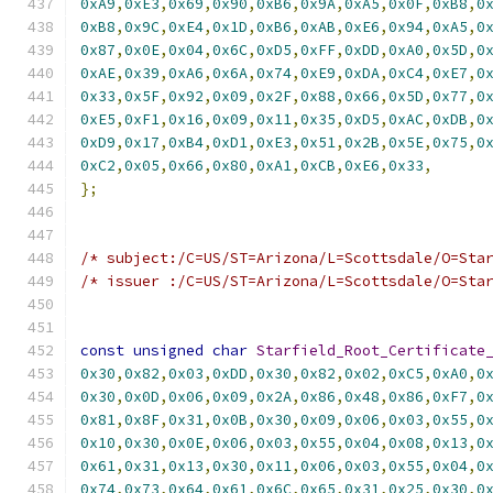
0xA9
,
0xE3
,
0x69
,
0x90
,
0xB6
,
0x9A
,
0xA5
,
0x0F
,
0xB8
,
0
0xB8
,
0x9C
,
0xE4
,
0x1D
,
0xB6
,
0xAB
,
0xE6
,
0x94
,
0xA5
,
0
0x87
,
0x0E
,
0x04
,
0x6C
,
0xD5
,
0xFF
,
0xDD
,
0xA0
,
0x5D
,
0
0xAE
,
0x39
,
0xA6
,
0x6A
,
0x74
,
0xE9
,
0xDA
,
0xC4
,
0xE7
,
0
0x33
,
0x5F
,
0x92
,
0x09
,
0x2F
,
0x88
,
0x66
,
0x5D
,
0x77
,
0
0xE5
,
0xF1
,
0x16
,
0x09
,
0x11
,
0x35
,
0xD5
,
0xAC
,
0xDB
,
0
0xD9
,
0x17
,
0xB4
,
0xD1
,
0xE3
,
0x51
,
0x2B
,
0x5E
,
0x75
,
0
0xC2
,
0x05
,
0x66
,
0x80
,
0xA1
,
0xCB
,
0xE6
,
0x33
,
};
/* subject:/C=US/ST=Arizona/L=Scottsdale/O=Sta
/* issuer :/C=US/ST=Arizona/L=Scottsdale/O=Sta
const
unsigned
char
Starfield_Root_Certificate
0x30
,
0x82
,
0x03
,
0xDD
,
0x30
,
0x82
,
0x02
,
0xC5
,
0xA0
,
0
0x30
,
0x0D
,
0x06
,
0x09
,
0x2A
,
0x86
,
0x48
,
0x86
,
0xF7
,
0
0x81
,
0x8F
,
0x31
,
0x0B
,
0x30
,
0x09
,
0x06
,
0x03
,
0x55
,
0
0x10
,
0x30
,
0x0E
,
0x06
,
0x03
,
0x55
,
0x04
,
0x08
,
0x13
,
0
0x61
,
0x31
,
0x13
,
0x30
,
0x11
,
0x06
,
0x03
,
0x55
,
0x04
,
0
0x74
,
0x73
,
0x64
,
0x61
,
0x6C
,
0x65
,
0x31
,
0x25
,
0x30
,
0