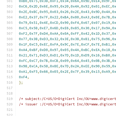
0xB0
,
0x75
,
0x38
,
0xF1
,
0x34
,
0x6A
,
0x9D
,
0xE4
,
0x9F
,
0
0xC6
,
0x2D
,
0x6E
,
0x95
,
0x20
,
0x4A
,
0x92
,
0x01
,
0xEC
,
0
0x2E
,
0x8C
,
0x95
,
0x03
,
0x26
,
0x2E
,
0x43
,
0x9D
,
0x4A
,
0
0xE2
,
0x37
,
0x7F
,
0x22
,
0xBA
,
0x00
,
0xA3
,
0x0E
,
0x7B
,
0
0x79
,
0x51
,
0x4E
,
0xCD
,
0x90
,
0xF4
,
0x67
,
0x07
,
0x19
,
0
0xC5
,
0x58
,
0xE7
,
0x6D
,
0xE6
,
0x85
,
0x30
,
0x17
,
0x9A
,
0
0xF2
,
0x7F
,
0xD4
,
0xAA
,
0x0A
,
0xFF
,
0x42
,
0x1D
,
0x37
,
0
0x77
,
0x38
,
0xD3
,
0x32
,
0x3E
,
0x38
,
0x81
,
0x75
,
0x96
,
0
0x1F
,
0xC5
,
0xEC
,
0xFA
,
0x9C
,
0x7E
,
0xCF
,
0x7E
,
0xB1
,
0
0xA4
,
0xBF
,
0xD0
,
0x97
,
0x05
,
0x4A
,
0xBC
,
0xEA
,
0x18
,
0
0x21
,
0x71
,
0xD3
,
0xD1
,
0x7D
,
0x1D
,
0xD9
,
0x16
,
0xB0
,
0
0xFC
,
0xC7
,
0x7B
,
0xCB
,
0x09
,
0x64
,
0x45
,
0x0B
,
0x3B
,
0
0x98
,
0xCA
,
0x58
,
0x8E
,
0x7D
,
0x2A
,
0xEE
,
0x90
,
0x59
,
0
0xA1
,
0xF5
,
0x66
,
0x05
,
0x2E
,
0x7F
,
0x39
,
0x15
,
0xA9
,
0
0xF4
,
};
/* subject:/C=US/O=DigiCert Inc/OU=www.digicer
/* issuer :/C=US/O=DigiCert Inc/OU=www.digicer