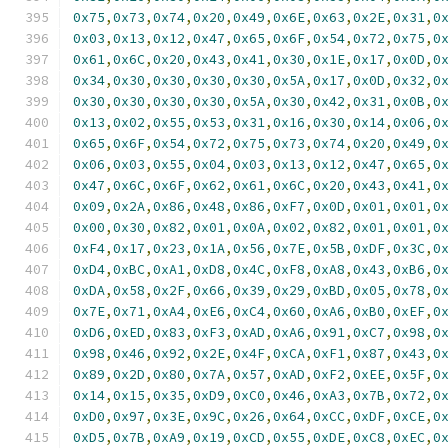
0x75
,
0x73
,
0x74
,
0x20
,
0x49
,
0x6E
,
0x63
,
0x2E
,
0x31
,
0
0x03
,
0x13
,
0x12
,
0x47
,
0x65
,
0x6F
,
0x54
,
0x72
,
0x75
,
0
0x61
,
0x6C
,
0x20
,
0x43
,
0x41
,
0x30
,
0x1E
,
0x17
,
0x0D
,
0
0x34
,
0x30
,
0x30
,
0x30
,
0x30
,
0x5A
,
0x17
,
0x0D
,
0x32
,
0
0x30
,
0x30
,
0x30
,
0x30
,
0x5A
,
0x30
,
0x42
,
0x31
,
0x0B
,
0
0x13
,
0x02
,
0x55
,
0x53
,
0x31
,
0x16
,
0x30
,
0x14
,
0x06
,
0
0x65
,
0x6F
,
0x54
,
0x72
,
0x75
,
0x73
,
0x74
,
0x20
,
0x49
,
0
0x06
,
0x03
,
0x55
,
0x04
,
0x03
,
0x13
,
0x12
,
0x47
,
0x65
,
0
0x47
,
0x6C
,
0x6F
,
0x62
,
0x61
,
0x6C
,
0x20
,
0x43
,
0x41
,
0
0x09
,
0x2A
,
0x86
,
0x48
,
0x86
,
0xF7
,
0x0D
,
0x01
,
0x01
,
0
0x00
,
0x30
,
0x82
,
0x01
,
0x0A
,
0x02
,
0x82
,
0x01
,
0x01
,
0
0xF4
,
0x17
,
0x23
,
0x1A
,
0x56
,
0x7E
,
0x5B
,
0xDF
,
0x3C
,
0
0xD4
,
0xBC
,
0xA1
,
0xD8
,
0x4C
,
0xF8
,
0xA8
,
0x43
,
0xB6
,
0
0xDA
,
0x58
,
0x2F
,
0x66
,
0x39
,
0x29
,
0xBD
,
0x05
,
0x78
,
0
0x7E
,
0x71
,
0xA4
,
0xE6
,
0xC4
,
0x60
,
0xA6
,
0xB0
,
0xEF
,
0
0xD6
,
0xED
,
0x83
,
0xF3
,
0xAD
,
0xA6
,
0x91
,
0xC7
,
0x98
,
0
0x98
,
0x46
,
0x92
,
0x2E
,
0x4F
,
0xCA
,
0xF1
,
0x87
,
0x43
,
0
0x89
,
0x2D
,
0x80
,
0x7A
,
0x57
,
0xAD
,
0xF2
,
0xEE
,
0x5F
,
0
0x14
,
0x15
,
0x35
,
0xD9
,
0xC0
,
0x46
,
0xA3
,
0x7B
,
0x72
,
0
0xD0
,
0x97
,
0x3E
,
0x9C
,
0x26
,
0x64
,
0xCC
,
0xDF
,
0xCE
,
0
0xD5
,
0x7B
,
0xA9
,
0x19
,
0xCD
,
0x55
,
0xDE
,
0xC8
,
0xEC
,
0