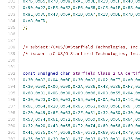
0x7B
,
0xB5
,
0x70
,
0x88
,
0xAE
,
0x3E
,
0x19
,
0xCF
,
0x40
,
0
0x99
,
0x22
,
0xF5
,
0x52
,
0xE6
,
0x58
,
0xC5
,
0x1F
,
0x88
,
0
0x8E
,
0x3C
,
0x43
,
0x6A
,
0x1D
,
0xA7
,
0x18
,
0xDE
,
0x7D
,
0
0xA8
,
0xFD
,
};
/* subject:/C=US/O=Starfield Technologies, Inc
/* issuer :/C=US/O=Starfield Technologies, Inc
const
unsigned
char
Starfield_Class_2_CA_certi
0x30
,
0x82
,
0x04
,
0x0F
,
0x30
,
0x82
,
0x02
,
0xF7
,
0xA0
,
0
0x30
,
0x0D
,
0x06
,
0x09
,
0x2A
,
0x86
,
0x48
,
0x86
,
0xF7
,
0
0x68
,
0x31
,
0x0B
,
0x30
,
0x09
,
0x06
,
0x03
,
0x55
,
0x04
,
0
0x30
,
0x23
,
0x06
,
0x03
,
0x55
,
0x04
,
0x0A
,
0x13
,
0x1C
,
0
0x6C
,
0x64
,
0x20
,
0x54
,
0x65
,
0x63
,
0x68
,
0x6E
,
0x6F
,
0
0x20
,
0x49
,
0x6E
,
0x63
,
0x2E
,
0x31
,
0x32
,
0x30
,
0x30
,
0
0x53
,
0x74
,
0x61
,
0x72
,
0x66
,
0x69
,
0x65
,
0x6C
,
0x64
,
0
0x32
,
0x20
,
0x43
,
0x65
,
0x72
,
0x74
,
0x69
,
0x66
,
0x69
,
0
0x41
,
0x75
,
0x74
,
0x68
,
0x6F
,
0x72
,
0x69
,
0x74
,
0x79
,
0
0x36
,
0x32
,
0x39
,
0x31
,
0x37
,
0x33
,
0x39
,
0x31
,
0x36
,
0