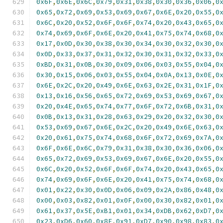
0x6F
,
0x6E
,
0x6C
,
0x79
,
0x31
,
0x38
,
0x30
,
0x36
,
0x06
,
0
0x65
,
0x72
,
0x69
,
0x53
,
0x69
,
0x67
,
0x6E
,
0x20
,
0x55
,
0
0x6C
,
0x20
,
0x52
,
0x6F
,
0x6F
,
0x74
,
0x20
,
0x43
,
0x65
,
0
0x74
,
0x69
,
0x6F
,
0x6E
,
0x20
,
0x41
,
0x75
,
0x74
,
0x68
,
0
0x17
,
0x0D
,
0x30
,
0x38
,
0x30
,
0x34
,
0x30
,
0x32
,
0x30
,
0
0x0D
,
0x33
,
0x37
,
0x31
,
0x32
,
0x30
,
0x31
,
0x32
,
0x33
,
0
0xBD
,
0x31
,
0x0B
,
0x30
,
0x09
,
0x06
,
0x03
,
0x55
,
0x04
,
0
0x30
,
0x15
,
0x06
,
0x03
,
0x55
,
0x04
,
0x0A
,
0x13
,
0x0E
,
0
0x6E
,
0x2C
,
0x20
,
0x49
,
0x6E
,
0x63
,
0x2E
,
0x31
,
0x1F
,
0
0x13
,
0x16
,
0x56
,
0x65
,
0x72
,
0x69
,
0x53
,
0x69
,
0x67
,
0
0x20
,
0x4E
,
0x65
,
0x74
,
0x77
,
0x6F
,
0x72
,
0x6B
,
0x31
,
0
0x0B
,
0x13
,
0x31
,
0x28
,
0x63
,
0x29
,
0x20
,
0x32
,
0x30
,
0
0x53
,
0x69
,
0x67
,
0x6E
,
0x2C
,
0x20
,
0x49
,
0x6E
,
0x63
,
0
0x20
,
0x61
,
0x75
,
0x74
,
0x68
,
0x6F
,
0x72
,
0x69
,
0x7A
,
0
0x6F
,
0x6E
,
0x6C
,
0x79
,
0x31
,
0x38
,
0x30
,
0x36
,
0x06
,
0
0x65
,
0x72
,
0x69
,
0x53
,
0x69
,
0x67
,
0x6E
,
0x20
,
0x55
,
0
0x6C
,
0x20
,
0x52
,
0x6F
,
0x6F
,
0x74
,
0x20
,
0x43
,
0x65
,
0
0x74
,
0x69
,
0x6F
,
0x6E
,
0x20
,
0x41
,
0x75
,
0x74
,
0x68
,
0
0x01
,
0x22
,
0x30
,
0x0D
,
0x06
,
0x09
,
0x2A
,
0x86
,
0x48
,
0
0x00
,
0x03
,
0x82
,
0x01
,
0x0F
,
0x00
,
0x30
,
0x82
,
0x01
,
0
0x61
,
0x37
,
0x5E
,
0xB1
,
0x01
,
0x34
,
0xDB
,
0x62
,
0xD7
,
0
0x23
,
0xD6
,
0x60
,
0x8E
,
0x91
,
0xD7
,
0x90
,
0x98
,
0x83
,
0