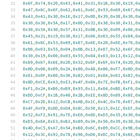
0x6F
,
0x74
,
0x20
,
0x43
,
0x41
,
0x31
,
0x1B
,
0x30
,
0x19
,
0
0x47
,
0x6C
,
0x6F
,
0x62
,
0x61
,
0x6C
,
0x53
,
0x69
,
0x67
,
0
0x43
,
0x41
,
0x30
,
0x1E
,
0x17
,
0x0D
,
0x39
,
0x38
,
0x30
,
0
0x30
,
0x30
,
0x5A
,
0x17
,
0x0D
,
0x32
,
0x38
,
0x30
,
0x31
,
0
0x30
,
0x5A
,
0x30
,
0x57
,
0x31
,
0x0B
,
0x30
,
0x09
,
0x06
,
0
0x45
,
0x31
,
0x19
,
0x30
,
0x17
,
0x06
,
0x03
,
0x55
,
0x04
,
0
0x61
,
0x6C
,
0x53
,
0x69
,
0x67
,
0x6E
,
0x20
,
0x6E
,
0x76
,
0
0x06
,
0x03
,
0x55
,
0x04
,
0x0B
,
0x13
,
0x07
,
0x52
,
0x6F
,
0
0x30
,
0x19
,
0x06
,
0x03
,
0x55
,
0x04
,
0x03
,
0x13
,
0x12
,
0
0x69
,
0x67
,
0x6E
,
0x20
,
0x52
,
0x6F
,
0x6F
,
0x74
,
0x20
,
0
0x0D
,
0x06
,
0x09
,
0x2A
,
0x86
,
0x48
,
0x86
,
0xF7
,
0x0D
,
0
0x01
,
0x0F
,
0x00
,
0x30
,
0x82
,
0x01
,
0x0A
,
0x02
,
0x82
,
0
0x8D
,
0xCE
,
0xA3
,
0xE3
,
0x4F
,
0x8A
,
0x7E
,
0xFB
,
0xF1
,
0
0xF1
,
0x2A
,
0xB0
,
0xB9
,
0x95
,
0x11
,
0x04
,
0xBD
,
0xF0
,
0
0xDD
,
0xCF
,
0x1B
,
0x48
,
0x2B
,
0xEE
,
0x8D
,
0x89
,
0x8E
,
0
0xC7
,
0x2D
,
0x12
,
0xCB
,
0xAB
,
0x1C
,
0x4C
,
0x70
,
0x07
,
0
0x4F
,
0xF8
,
0xDD
,
0xD4
,
0x8C
,
0x50
,
0x15
,
0x1C
,
0xEF
,
0
0x52
,
0xF2
,
0x91
,
0x7D
,
0xE0
,
0x6D
,
0xD5
,
0x35
,
0x30
,
0
0xD5
,
0x6A
,
0xE3
,
0xB2
,
0x89
,
0x3A
,
0x56
,
0x39
,
0x38
,
0
0x4D
,
0xC5
,
0xA7
,
0x54
,
0xB8
,
0x6C
,
0x89
,
0xCC
,
0x9B
,
0
0x12
,
0x3C
,
0x92
,
0x78
,
0x96
,
0xD6
,
0xDC
,
0x74
,
0x6E
,
0