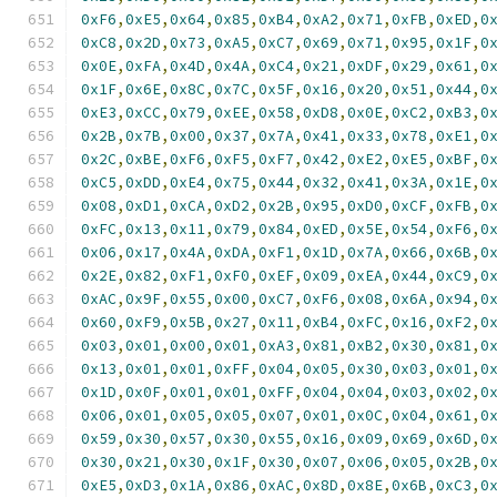
0xF6
,
0xE5
,
0x64
,
0x85
,
0xB4
,
0xA2
,
0x71
,
0xFB
,
0xED
,
0
0xC8
,
0x2D
,
0x73
,
0xA5
,
0xC7
,
0x69
,
0x71
,
0x95
,
0x1F
,
0
0x0E
,
0xFA
,
0x4D
,
0x4A
,
0xC4
,
0x21
,
0xDF
,
0x29
,
0x61
,
0
0x1F
,
0x6E
,
0x8C
,
0x7C
,
0x5F
,
0x16
,
0x20
,
0x51
,
0x44
,
0
0xE3
,
0xCC
,
0x79
,
0xEE
,
0x58
,
0xD8
,
0x0E
,
0xC2
,
0xB3
,
0
0x2B
,
0x7B
,
0x00
,
0x37
,
0x7A
,
0x41
,
0x33
,
0x78
,
0xE1
,
0
0x2C
,
0xBE
,
0xF6
,
0xF5
,
0xF7
,
0x42
,
0xE2
,
0xE5
,
0xBF
,
0
0xC5
,
0xDD
,
0xE4
,
0x75
,
0x44
,
0x32
,
0x41
,
0x3A
,
0x1E
,
0
0x08
,
0xD1
,
0xCA
,
0xD2
,
0x2B
,
0x95
,
0xD0
,
0xCF
,
0xFB
,
0
0xFC
,
0x13
,
0x11
,
0x79
,
0x84
,
0xED
,
0x5E
,
0x54
,
0xF6
,
0
0x06
,
0x17
,
0x4A
,
0xDA
,
0xF1
,
0x1D
,
0x7A
,
0x66
,
0x6B
,
0
0x2E
,
0x82
,
0xF1
,
0xF0
,
0xEF
,
0x09
,
0xEA
,
0x44
,
0xC9
,
0
0xAC
,
0x9F
,
0x55
,
0x00
,
0xC7
,
0xF6
,
0x08
,
0x6A
,
0x94
,
0
0x60
,
0xF9
,
0x5B
,
0x27
,
0x11
,
0xB4
,
0xFC
,
0x16
,
0xF2
,
0
0x03
,
0x01
,
0x00
,
0x01
,
0xA3
,
0x81
,
0xB2
,
0x30
,
0x81
,
0
0x13
,
0x01
,
0x01
,
0xFF
,
0x04
,
0x05
,
0x30
,
0x03
,
0x01
,
0
0x1D
,
0x0F
,
0x01
,
0x01
,
0xFF
,
0x04
,
0x04
,
0x03
,
0x02
,
0
0x06
,
0x01
,
0x05
,
0x05
,
0x07
,
0x01
,
0x0C
,
0x04
,
0x61
,
0
0x59
,
0x30
,
0x57
,
0x30
,
0x55
,
0x16
,
0x09
,
0x69
,
0x6D
,
0
0x30
,
0x21
,
0x30
,
0x1F
,
0x30
,
0x07
,
0x06
,
0x05
,
0x2B
,
0
0xE5
,
0xD3
,
0x1A
,
0x86
,
0xAC
,
0x8D
,
0x8E
,
0x6B
,
0xC3
,
0