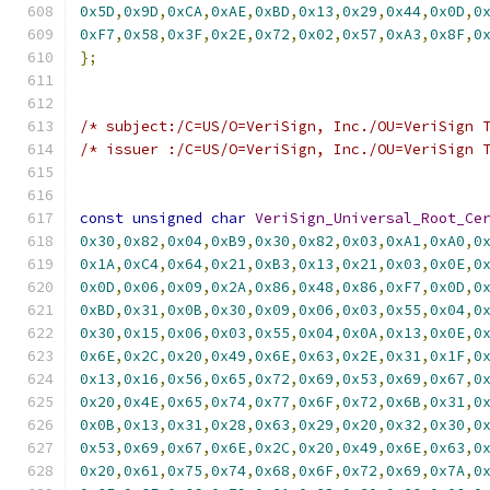
0x5D
,
0x9D
,
0xCA
,
0xAE
,
0xBD
,
0x13
,
0x29
,
0x44
,
0x0D
,
0
0xF7
,
0x58
,
0x3F
,
0x2E
,
0x72
,
0x02
,
0x57
,
0xA3
,
0x8F
,
0
};
/* subject:/C=US/O=VeriSign, Inc./OU=VeriSign 
/* issuer :/C=US/O=VeriSign, Inc./OU=VeriSign 
const
unsigned
char
VeriSign_Universal_Root_Ce
0x30
,
0x82
,
0x04
,
0xB9
,
0x30
,
0x82
,
0x03
,
0xA1
,
0xA0
,
0
0x1A
,
0xC4
,
0x64
,
0x21
,
0xB3
,
0x13
,
0x21
,
0x03
,
0x0E
,
0
0x0D
,
0x06
,
0x09
,
0x2A
,
0x86
,
0x48
,
0x86
,
0xF7
,
0x0D
,
0
0xBD
,
0x31
,
0x0B
,
0x30
,
0x09
,
0x06
,
0x03
,
0x55
,
0x04
,
0
0x30
,
0x15
,
0x06
,
0x03
,
0x55
,
0x04
,
0x0A
,
0x13
,
0x0E
,
0
0x6E
,
0x2C
,
0x20
,
0x49
,
0x6E
,
0x63
,
0x2E
,
0x31
,
0x1F
,
0
0x13
,
0x16
,
0x56
,
0x65
,
0x72
,
0x69
,
0x53
,
0x69
,
0x67
,
0
0x20
,
0x4E
,
0x65
,
0x74
,
0x77
,
0x6F
,
0x72
,
0x6B
,
0x31
,
0
0x0B
,
0x13
,
0x31
,
0x28
,
0x63
,
0x29
,
0x20
,
0x32
,
0x30
,
0
0x53
,
0x69
,
0x67
,
0x6E
,
0x2C
,
0x20
,
0x49
,
0x6E
,
0x63
,
0
0x20
,
0x61
,
0x75
,
0x74
,
0x68
,
0x6F
,
0x72
,
0x69
,
0x7A
,
0