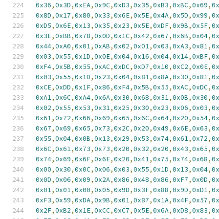
0x36
,
0x3D
,
0xEA
,
0x9C
,
0xD3
,
0x35
,
0xB3
,
0xBC
,
0x69
,
0
0x8D
,
0x17
,
0x80
,
0x33
,
0x6E
,
0x5E
,
0x4A
,
0x5D
,
0x99
,
0
0xD5
,
0x6E
,
0x13
,
0x35
,
0x23
,
0x5E
,
0xDF
,
0x9B
,
0x5F
,
0
0x3E
,
0xBB
,
0x78
,
0x0D
,
0x1C
,
0x42
,
0x67
,
0x6B
,
0x04
,
0
0x44
,
0xA0
,
0x01
,
0xAB
,
0x02
,
0x01
,
0x03
,
0xA3
,
0x81
,
0
0x03
,
0x55
,
0x1D
,
0x0E
,
0x04
,
0x16
,
0x04
,
0x14
,
0xBF
,
0
0xF4
,
0x5B
,
0x55
,
0xAC
,
0xDC
,
0xD7
,
0x10
,
0xC2
,
0x0E
,
0
0x03
,
0x55
,
0x1D
,
0x23
,
0x04
,
0x81
,
0x8A
,
0x30
,
0x81
,
0
0xCE
,
0xDD
,
0x1F
,
0x86
,
0xF4
,
0x5B
,
0x55
,
0xAC
,
0xDC
,
0
0xA1
,
0x6C
,
0xA4
,
0x6A
,
0x30
,
0x68
,
0x31
,
0x0B
,
0x30
,
0
0x02
,
0x55
,
0x53
,
0x31
,
0x25
,
0x30
,
0x23
,
0x06
,
0x03
,
0
0x61
,
0x72
,
0x66
,
0x69
,
0x65
,
0x6C
,
0x64
,
0x20
,
0x54
,
0
0x67
,
0x69
,
0x65
,
0x73
,
0x2C
,
0x20
,
0x49
,
0x6E
,
0x63
,
0
0x55
,
0x04
,
0x0B
,
0x13
,
0x29
,
0x53
,
0x74
,
0x61
,
0x72
,
0
0x6C
,
0x61
,
0x73
,
0x73
,
0x20
,
0x32
,
0x20
,
0x43
,
0x65
,
0
0x74
,
0x69
,
0x6F
,
0x6E
,
0x20
,
0x41
,
0x75
,
0x74
,
0x68
,
0
0x00
,
0x30
,
0x0C
,
0x06
,
0x03
,
0x55
,
0x1D
,
0x13
,
0x04
,
0
0x0D
,
0x06
,
0x09
,
0x2A
,
0x86
,
0x48
,
0x86
,
0xF7
,
0x0D
,
0
0x01
,
0x01
,
0x00
,
0x05
,
0x9D
,
0x3F
,
0x88
,
0x9D
,
0xD1
,
0
0xF3
,
0x59
,
0xDA
,
0x9B
,
0x01
,
0x87
,
0x1A
,
0x4F
,
0x57
,
0
0x2F
,
0xB2
,
0x1E
,
0xCC
,
0xC7
,
0x5E
,
0x6A
,
0xD8
,
0x83
,
0