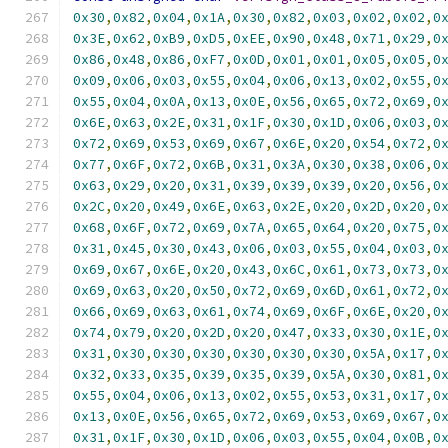
0x30
,
0x82
,
0x04
,
0x1A
,
0x30
,
0x82
,
0x03
,
0x02
,
0x02
,
0
0x3E
,
0x62
,
0xB9
,
0xD5
,
0xEE
,
0x90
,
0x48
,
0x71
,
0x29
,
0
0x86
,
0x48
,
0x86
,
0xF7
,
0x0D
,
0x01
,
0x01
,
0x05
,
0x05
,
0
0x09
,
0x06
,
0x03
,
0x55
,
0x04
,
0x06
,
0x13
,
0x02
,
0x55
,
0
0x55
,
0x04
,
0x0A
,
0x13
,
0x0E
,
0x56
,
0x65
,
0x72
,
0x69
,
0
0x6E
,
0x63
,
0x2E
,
0x31
,
0x1F
,
0x30
,
0x1D
,
0x06
,
0x03
,
0
0x72
,
0x69
,
0x53
,
0x69
,
0x67
,
0x6E
,
0x20
,
0x54
,
0x72
,
0
0x77
,
0x6F
,
0x72
,
0x6B
,
0x31
,
0x3A
,
0x30
,
0x38
,
0x06
,
0
0x63
,
0x29
,
0x20
,
0x31
,
0x39
,
0x39
,
0x39
,
0x20
,
0x56
,
0
0x2C
,
0x20
,
0x49
,
0x6E
,
0x63
,
0x2E
,
0x20
,
0x2D
,
0x20
,
0
0x68
,
0x6F
,
0x72
,
0x69
,
0x7A
,
0x65
,
0x64
,
0x20
,
0x75
,
0
0x31
,
0x45
,
0x30
,
0x43
,
0x06
,
0x03
,
0x55
,
0x04
,
0x03
,
0
0x69
,
0x67
,
0x6E
,
0x20
,
0x43
,
0x6C
,
0x61
,
0x73
,
0x73
,
0
0x69
,
0x63
,
0x20
,
0x50
,
0x72
,
0x69
,
0x6D
,
0x61
,
0x72
,
0
0x66
,
0x69
,
0x63
,
0x61
,
0x74
,
0x69
,
0x6F
,
0x6E
,
0x20
,
0
0x74
,
0x79
,
0x20
,
0x2D
,
0x20
,
0x47
,
0x33
,
0x30
,
0x1E
,
0
0x31
,
0x30
,
0x30
,
0x30
,
0x30
,
0x30
,
0x30
,
0x5A
,
0x17
,
0
0x32
,
0x33
,
0x35
,
0x39
,
0x35
,
0x39
,
0x5A
,
0x30
,
0x81
,
0
0x55
,
0x04
,
0x06
,
0x13
,
0x02
,
0x55
,
0x53
,
0x31
,
0x17
,
0
0x13
,
0x0E
,
0x56
,
0x65
,
0x72
,
0x69
,
0x53
,
0x69
,
0x67
,
0
0x31
,
0x1F
,
0x30
,
0x1D
,
0x06
,
0x03
,
0x55
,
0x04
,
0x0B
,
0