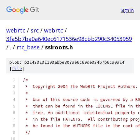
Sign in
webrtc
/
src
/
webrtc
/
3fa5b7ba0a640ec6171536e98cbb290c34053959
/
.
/
rtc_base
/
sslroots.h
blob: b22433232103abbe807ae6c69de33467b6ca0a24
[
file
]
/*
 *  Copyright 2004 The WebRTC Project Authors.
 *
 *  Use of this source code is governed by a B
 *  that can be found in the LICENSE file in t
 *  tree. An additional intellectual property 
 *  in the file PATENTS.  All contributing pro
 *  be found in the AUTHORS file in the root o
 */