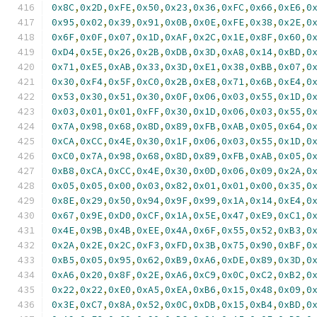
0x8C
,
0x2D
,
0xFE
,
0x50
,
0x23
,
0x36
,
0xFC
,
0x66
,
0xE6
,
0
0x95
,
0x02
,
0x39
,
0x91
,
0x0B
,
0x0E
,
0xFE
,
0x38
,
0x2E
,
0
0x6F
,
0x0F
,
0x07
,
0x1D
,
0xAF
,
0x2C
,
0x1E
,
0x8F
,
0x60
,
0
0xD4
,
0x5E
,
0x26
,
0x2B
,
0xDB
,
0x3D
,
0xA8
,
0x14
,
0xBD
,
0
0x71
,
0xE5
,
0xAB
,
0x33
,
0x3D
,
0xE1
,
0x38
,
0xBB
,
0x07
,
0
0x30
,
0xF4
,
0x5F
,
0xC0
,
0x2B
,
0xE8
,
0x71
,
0x6B
,
0xE4
,
0
0x53
,
0x30
,
0x51
,
0x30
,
0x0F
,
0x06
,
0x03
,
0x55
,
0x1D
,
0
0x03
,
0x01
,
0x01
,
0xFF
,
0x30
,
0x1D
,
0x06
,
0x03
,
0x55
,
0
0x7A
,
0x98
,
0x68
,
0x8D
,
0x89
,
0xFB
,
0xAB
,
0x05
,
0x64
,
0
0xCA
,
0xCC
,
0x4E
,
0x30
,
0x1F
,
0x06
,
0x03
,
0x55
,
0x1D
,
0
0xC0
,
0x7A
,
0x98
,
0x68
,
0x8D
,
0x89
,
0xFB
,
0xAB
,
0x05
,
0
0xB8
,
0xCA
,
0xCC
,
0x4E
,
0x30
,
0x0D
,
0x06
,
0x09
,
0x2A
,
0
0x05
,
0x05
,
0x00
,
0x03
,
0x82
,
0x01
,
0x01
,
0x00
,
0x35
,
0
0x8E
,
0x29
,
0x50
,
0x94
,
0x9F
,
0x99
,
0x1A
,
0x14
,
0xE4
,
0
0x67
,
0x9E
,
0xD0
,
0xCF
,
0x1A
,
0x5E
,
0x47
,
0xE9
,
0xC1
,
0
0x4E
,
0x9B
,
0x4B
,
0xEE
,
0x4A
,
0x6F
,
0x55
,
0x52
,
0xB3
,
0
0x2A
,
0x2E
,
0x2C
,
0xF3
,
0xFD
,
0x3B
,
0x75
,
0x90
,
0xBF
,
0
0xB5
,
0x05
,
0x95
,
0x62
,
0xB9
,
0xA6
,
0xDE
,
0x89
,
0x3D
,
0
0xA6
,
0x20
,
0x8F
,
0x2E
,
0xA6
,
0xC9
,
0x0C
,
0xC2
,
0xB2
,
0
0x22
,
0x22
,
0xE0
,
0xA5
,
0xEA
,
0xB6
,
0x15
,
0x48
,
0x09
,
0
0x3E
,
0xC7
,
0x8A
,
0x52
,
0x0C
,
0xDB
,
0x15
,
0xB4
,
0xBD
,
0