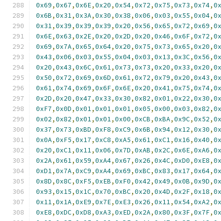
0x69
,
0x67
,
0x6E
,
0x20
,
0x54
,
0x72
,
0x75
,
0x73
,
0x74
,
0
0x6B
,
0x31
,
0x3A
,
0x30
,
0x38
,
0x06
,
0x03
,
0x55
,
0x04
,
0
0x31
,
0x39
,
0x39
,
0x39
,
0x20
,
0x56
,
0x65
,
0x72
,
0x69
,
0
0x6E
,
0x63
,
0x2E
,
0x20
,
0x2D
,
0x20
,
0x46
,
0x6F
,
0x72
,
0
0x69
,
0x7A
,
0x65
,
0x64
,
0x20
,
0x75
,
0x73
,
0x65
,
0x20
,
0
0x43
,
0x06
,
0x03
,
0x55
,
0x04
,
0x03
,
0x13
,
0x3C
,
0x56
,
0
0x20
,
0x43
,
0x6C
,
0x61
,
0x73
,
0x73
,
0x20
,
0x33
,
0x20
,
0
0x50
,
0x72
,
0x69
,
0x6D
,
0x61
,
0x72
,
0x79
,
0x20
,
0x43
,
0
0x61
,
0x74
,
0x69
,
0x6F
,
0x6E
,
0x20
,
0x41
,
0x75
,
0x74
,
0
0x2D
,
0x20
,
0x47
,
0x33
,
0x30
,
0x82
,
0x01
,
0x22
,
0x30
,
0
0xF7
,
0x0D
,
0x01
,
0x01
,
0x01
,
0x05
,
0x00
,
0x03
,
0x82
,
0
0x02
,
0x82
,
0x01
,
0x01
,
0x00
,
0xCB
,
0xBA
,
0x9C
,
0x52
,
0
0x37
,
0x73
,
0xBD
,
0xF8
,
0xC9
,
0x6B
,
0x94
,
0x12
,
0x30
,
0
0x0A
,
0xF5
,
0x17
,
0xC8
,
0xA5
,
0x61
,
0xC1
,
0x16
,
0x40
,
0
0x20
,
0xC1
,
0x11
,
0x06
,
0x7D
,
0xAB
,
0x2C
,
0x6E
,
0xA6
,
0
0x2A
,
0x61
,
0x59
,
0xA4
,
0x67
,
0x26
,
0x4C
,
0xD0
,
0xE8
,
0
0xD1
,
0x7A
,
0xC9
,
0xA4
,
0x69
,
0xBC
,
0x83
,
0x17
,
0x64
,
0
0x8D
,
0x8C
,
0xF5
,
0xEB
,
0xF0
,
0x42
,
0x49
,
0x0B
,
0x9D
,
0
0x93
,
0x15
,
0x1C
,
0x70
,
0xBC
,
0x20
,
0x4D
,
0x2F
,
0x18
,
0
0x11
,
0x1A
,
0xE9
,
0x7E
,
0xE3
,
0x26
,
0x11
,
0x54
,
0xA2
,
0
0xE8
,
0xDC
,
0xD8
,
0xA3
,
0xED
,
0x2A
,
0x80
,
0x3F
,
0x7F
,
0