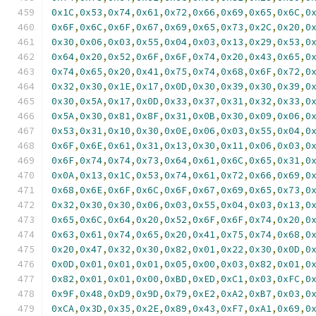
0x1C
,
0x53
,
0x74
,
0x61
,
0x72
,
0x66
,
0x69
,
0x65
,
0x6C
,
0
0x6F
,
0x6C
,
0x6F
,
0x67
,
0x69
,
0x65
,
0x73
,
0x2C
,
0x20
,
0
0x30
,
0x06
,
0x03
,
0x55
,
0x04
,
0x03
,
0x13
,
0x29
,
0x53
,
0
0x64
,
0x20
,
0x52
,
0x6F
,
0x6F
,
0x74
,
0x20
,
0x43
,
0x65
,
0
0x74
,
0x65
,
0x20
,
0x41
,
0x75
,
0x74
,
0x68
,
0x6F
,
0x72
,
0
0x32
,
0x30
,
0x1E
,
0x17
,
0x0D
,
0x30
,
0x39
,
0x30
,
0x39
,
0
0x30
,
0x5A
,
0x17
,
0x0D
,
0x33
,
0x37
,
0x31
,
0x32
,
0x33
,
0
0x5A
,
0x30
,
0x81
,
0x8F
,
0x31
,
0x0B
,
0x30
,
0x09
,
0x06
,
0
0x53
,
0x31
,
0x10
,
0x30
,
0x0E
,
0x06
,
0x03
,
0x55
,
0x04
,
0
0x6F
,
0x6E
,
0x61
,
0x31
,
0x13
,
0x30
,
0x11
,
0x06
,
0x03
,
0
0x6F
,
0x74
,
0x74
,
0x73
,
0x64
,
0x61
,
0x6C
,
0x65
,
0x31
,
0
0x0A
,
0x13
,
0x1C
,
0x53
,
0x74
,
0x61
,
0x72
,
0x66
,
0x69
,
0
0x68
,
0x6E
,
0x6F
,
0x6C
,
0x6F
,
0x67
,
0x69
,
0x65
,
0x73
,
0
0x32
,
0x30
,
0x30
,
0x06
,
0x03
,
0x55
,
0x04
,
0x03
,
0x13
,
0
0x65
,
0x6C
,
0x64
,
0x20
,
0x52
,
0x6F
,
0x6F
,
0x74
,
0x20
,
0
0x63
,
0x61
,
0x74
,
0x65
,
0x20
,
0x41
,
0x75
,
0x74
,
0x68
,
0
0x20
,
0x47
,
0x32
,
0x30
,
0x82
,
0x01
,
0x22
,
0x30
,
0x0D
,
0
0x0D
,
0x01
,
0x01
,
0x01
,
0x05
,
0x00
,
0x03
,
0x82
,
0x01
,
0
0x82
,
0x01
,
0x01
,
0x00
,
0xBD
,
0xED
,
0xC1
,
0x03
,
0xFC
,
0
0x9F
,
0x48
,
0xD9
,
0x9D
,
0x79
,
0xE2
,
0xA2
,
0xB7
,
0x03
,
0
0xCA
,
0x3D
,
0x35
,
0x2E
,
0x89
,
0x43
,
0xF7
,
0xA1
,
0x69
,
0