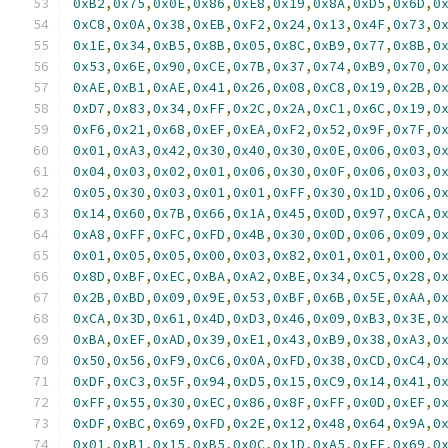
0xB2
,
0x75
,
0x0E
,
0x86
,
0xE8
,
0x19
,
0x8A
,
0xD5
,
0x6D
,
0
0xC8
,
0x0A
,
0x38
,
0xEB
,
0xF2
,
0x24
,
0x13
,
0x4F
,
0x73
,
0
0x1E
,
0x34
,
0xB5
,
0x8B
,
0x05
,
0x8C
,
0xB9
,
0x77
,
0x8B
,
0
0x53
,
0x6E
,
0x90
,
0xCE
,
0x7B
,
0x37
,
0x74
,
0xB9
,
0x70
,
0
0xAE
,
0xB1
,
0xAE
,
0x41
,
0x26
,
0x08
,
0xC8
,
0x19
,
0x2B
,
0
0xD7
,
0x83
,
0x34
,
0xFF
,
0x2C
,
0x2A
,
0xC1
,
0x6C
,
0x19
,
0
0xF6
,
0x21
,
0x68
,
0xEF
,
0xEA
,
0xF2
,
0x52
,
0x9F
,
0x7F
,
0
0x01
,
0xA3
,
0x42
,
0x30
,
0x40
,
0x30
,
0x0E
,
0x06
,
0x03
,
0
0x04
,
0x03
,
0x02
,
0x01
,
0x06
,
0x30
,
0x0F
,
0x06
,
0x03
,
0
0x05
,
0x30
,
0x03
,
0x01
,
0x01
,
0xFF
,
0x30
,
0x1D
,
0x06
,
0
0x14
,
0x60
,
0x7B
,
0x66
,
0x1A
,
0x45
,
0x0D
,
0x97
,
0xCA
,
0
0xA8
,
0xFF
,
0xFC
,
0xFD
,
0x4B
,
0x30
,
0x0D
,
0x06
,
0x09
,
0
0x01
,
0x05
,
0x05
,
0x00
,
0x03
,
0x82
,
0x01
,
0x01
,
0x00
,
0
0x8D
,
0xBF
,
0xEC
,
0xBA
,
0xA2
,
0xBE
,
0x34
,
0xC5
,
0x28
,
0
0x2B
,
0xBD
,
0x09
,
0x9E
,
0x53
,
0xBF
,
0x6B
,
0x5E
,
0xAA
,
0
0xCA
,
0x3D
,
0x61
,
0x4D
,
0xD3
,
0x46
,
0x09
,
0xB3
,
0x3E
,
0
0xBA
,
0xEF
,
0xAD
,
0x39
,
0xE1
,
0x43
,
0xB9
,
0x38
,
0xA3
,
0
0x50
,
0x56
,
0xF9
,
0xC6
,
0x0A
,
0xFD
,
0x38
,
0xCD
,
0xC4
,
0
0xDF
,
0xC3
,
0x5F
,
0x94
,
0xD5
,
0x15
,
0xC9
,
0x14
,
0x41
,
0
0xFF
,
0x55
,
0x30
,
0xEC
,
0x86
,
0x8F
,
0xFF
,
0x0D
,
0xEF
,
0
0xDF
,
0xBC
,
0x69
,
0xFD
,
0x2E
,
0x12
,
0x48
,
0x64
,
0x9A
,
0
0x01
,
0xB1
,
0x15
,
0xB5
,
0x0C
,
0x1D
,
0xA5
,
0xFE
,
0x69
,
0