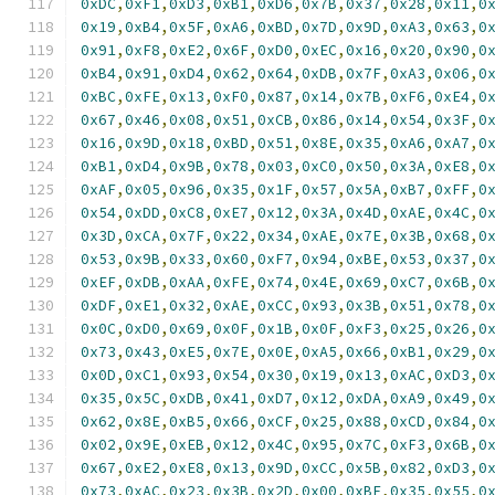
0xDC
,
0xF1
,
0xD3
,
0xB1
,
0xD6
,
0x7B
,
0x37
,
0x28
,
0x11
,
0
0x19
,
0xB4
,
0x5F
,
0xA6
,
0xBD
,
0x7D
,
0x9D
,
0xA3
,
0x63
,
0
0x91
,
0xF8
,
0xE2
,
0x6F
,
0xD0
,
0xEC
,
0x16
,
0x20
,
0x90
,
0
0xB4
,
0x91
,
0xD4
,
0x62
,
0x64
,
0xDB
,
0x7F
,
0xA3
,
0x06
,
0
0xBC
,
0xFE
,
0x13
,
0xF0
,
0x87
,
0x14
,
0x7B
,
0xF6
,
0xE4
,
0
0x67
,
0x46
,
0x08
,
0x51
,
0xCB
,
0x86
,
0x14
,
0x54
,
0x3F
,
0
0x16
,
0x9D
,
0x18
,
0xBD
,
0x51
,
0x8E
,
0x35
,
0xA6
,
0xA7
,
0
0xB1
,
0xD4
,
0x9B
,
0x78
,
0x03
,
0xC0
,
0x50
,
0x3A
,
0xE8
,
0
0xAF
,
0x05
,
0x96
,
0x35
,
0x1F
,
0x57
,
0x5A
,
0xB7
,
0xFF
,
0
0x54
,
0xDD
,
0xC8
,
0xE7
,
0x12
,
0x3A
,
0x4D
,
0xAE
,
0x4C
,
0
0x3D
,
0xCA
,
0x7F
,
0x22
,
0x34
,
0xAE
,
0x7E
,
0x3B
,
0x68
,
0
0x53
,
0x9B
,
0x33
,
0x60
,
0xF7
,
0x94
,
0xBE
,
0x53
,
0x37
,
0
0xEF
,
0xDB
,
0xAA
,
0xFE
,
0x74
,
0x4E
,
0x69
,
0xC7
,
0x6B
,
0
0xDF
,
0xE1
,
0x32
,
0xAE
,
0xCC
,
0x93
,
0x3B
,
0x51
,
0x78
,
0
0x0C
,
0xD0
,
0x69
,
0x0F
,
0x1B
,
0x0F
,
0xF3
,
0x25
,
0x26
,
0
0x73
,
0x43
,
0xE5
,
0x7E
,
0x0E
,
0xA5
,
0x66
,
0xB1
,
0x29
,
0
0x0D
,
0xC1
,
0x93
,
0x54
,
0x30
,
0x19
,
0x13
,
0xAC
,
0xD3
,
0
0x35
,
0x5C
,
0xDB
,
0x41
,
0xD7
,
0x12
,
0xDA
,
0xA9
,
0x49
,
0
0x62
,
0x8E
,
0xB5
,
0x66
,
0xCF
,
0x25
,
0x88
,
0xCD
,
0x84
,
0
0x02
,
0x9E
,
0xEB
,
0x12
,
0x4C
,
0x95
,
0x7C
,
0xF3
,
0x6B
,
0
0x67
,
0xE2
,
0xE8
,
0x13
,
0x9D
,
0xCC
,
0x5B
,
0x82
,
0xD3
,
0
0x73
,
0xAC
,
0x23
,
0x3B
,
0x2D
,
0x00
,
0xBF
,
0x35
,
0x55
,
0