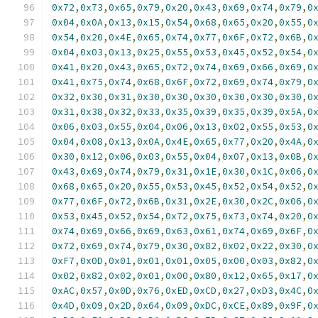
0x72
,
0x73
,
0x65
,
0x79
,
0x20
,
0x43
,
0x69
,
0x74
,
0x79
,
0
0x04
,
0x0A
,
0x13
,
0x15
,
0x54
,
0x68
,
0x65
,
0x20
,
0x55
,
0
0x54
,
0x20
,
0x4E
,
0x65
,
0x74
,
0x77
,
0x6F
,
0x72
,
0x6B
,
0
0x04
,
0x03
,
0x13
,
0x25
,
0x55
,
0x53
,
0x45
,
0x52
,
0x54
,
0
0x41
,
0x20
,
0x43
,
0x65
,
0x72
,
0x74
,
0x69
,
0x66
,
0x69
,
0
0x41
,
0x75
,
0x74
,
0x68
,
0x6F
,
0x72
,
0x69
,
0x74
,
0x79
,
0
0x32
,
0x30
,
0x31
,
0x30
,
0x30
,
0x30
,
0x30
,
0x30
,
0x30
,
0
0x31
,
0x38
,
0x32
,
0x33
,
0x35
,
0x39
,
0x35
,
0x39
,
0x5A
,
0
0x06
,
0x03
,
0x55
,
0x04
,
0x06
,
0x13
,
0x02
,
0x55
,
0x53
,
0
0x04
,
0x08
,
0x13
,
0x0A
,
0x4E
,
0x65
,
0x77
,
0x20
,
0x4A
,
0
0x30
,
0x12
,
0x06
,
0x03
,
0x55
,
0x04
,
0x07
,
0x13
,
0x0B
,
0
0x43
,
0x69
,
0x74
,
0x79
,
0x31
,
0x1E
,
0x30
,
0x1C
,
0x06
,
0
0x68
,
0x65
,
0x20
,
0x55
,
0x53
,
0x45
,
0x52
,
0x54
,
0x52
,
0
0x77
,
0x6F
,
0x72
,
0x6B
,
0x31
,
0x2E
,
0x30
,
0x2C
,
0x06
,
0
0x53
,
0x45
,
0x52
,
0x54
,
0x72
,
0x75
,
0x73
,
0x74
,
0x20
,
0
0x74
,
0x69
,
0x66
,
0x69
,
0x63
,
0x61
,
0x74
,
0x69
,
0x6F
,
0
0x72
,
0x69
,
0x74
,
0x79
,
0x30
,
0x82
,
0x02
,
0x22
,
0x30
,
0
0xF7
,
0x0D
,
0x01
,
0x01
,
0x01
,
0x05
,
0x00
,
0x03
,
0x82
,
0
0x02
,
0x82
,
0x02
,
0x01
,
0x00
,
0x80
,
0x12
,
0x65
,
0x17
,
0
0xAC
,
0x57
,
0x0D
,
0x76
,
0xED
,
0xCD
,
0x27
,
0xD3
,
0x4C
,
0
0x4D
,
0x09
,
0x2D
,
0x64
,
0x09
,
0xDC
,
0xCE
,
0x89
,
0x9F
,
0