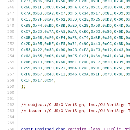
0x77
,
0x06
,
0x41
,
0x58
,
0x62
,
0xBF
,
0x8E
,
0x58
,
0xB8
,
0
0x66
,
0x1F
,
0xC9
,
0x54
,
0xFA
,
0x72
,
0xCC
,
0x3D
,
0x4C
,
0
0x7A
,
0xBB
,
0xA2
,
0xC7
,
0xF5
,
0x34
,
0x17
,
0x8E
,
0xD9
,
0
0x15
,
0x7F
,
0xA7
,
0x62
,
0x5D
,
0x2E
,
0x25
,
0xD3
,
0x00
,
0
0xB8
,
0xF4
,
0xBD
,
0x8B
,
0xED
,
0x28
,
0x59
,
0xDD
,
0x4D
,
0
0xC7
,
0x2D
,
0x7A
,
0xA5
,
0xAA
,
0xBC
,
0x53
,
0x86
,
0x6D
,
0
0x0B
,
0x68
,
0xF0
,
0xF4
,
0xFB
,
0x74
,
0xBE
,
0x56
,
0x5D
,
0
0x2D
,
0x95
,
0xBE
,
0xF5
,
0x71
,
0x90
,
0x43
,
0xCC
,
0x8D
,
0
0x55
,
0x22
,
0x58
,
0x00
,
0x23
,
0xEA
,
0xE3
,
0x12
,
0x43
,
0
0x6A
,
0x65
,
0x06
,
0xA8
,
0xE5
,
0x21
,
0xAA
,
0x41
,
0xB4
,
0
0xAB
,
0x13
,
0xD6
,
0xAD
,
0xBC
,
0xDC
,
0xE2
,
0x3D
,
0x39
,
0
0x59
,
0x03
,
0xC9
,
0x22
,
0xB4
,
0x8F
,
0x9C
,
0xD5
,
0x5E
,
0
0xF8
,
0xB7
,
0x40
,
0x11
,
0x46
,
0x9A
,
0x1F
,
0x79
,
0x0E
,
0
0x1F
,
0x17
,
0x94
,
};
/* subject:/C=US/O=VeriSign, Inc./OU=VeriSign 
/* issuer :/C=US/O=VeriSign, Inc./OU=VeriSign 
const
unsigned
char
Verisign_Class_3_Public_Pr