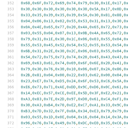
0x68
,
0x6F
,
0x72
,
0x69
,
0x74
,
0x79
,
0x30
,
0x1E
,
0x17
,
0
0x30
,
0x30
,
0x30
,
0x30
,
0x30
,
0x30
,
0x5A
,
0x17
,
0x0D
,
0
0x33
,
0x35
,
0x39
,
0x35
,
0x39
,
0x5A
,
0x30
,
0x81
,
0x88
,
0
0x04
,
0x06
,
0x13
,
0x02
,
0x55
,
0x53
,
0x31
,
0x13
,
0x30
,
0
0x0A
,
0x4E
,
0x65
,
0x77
,
0x20
,
0x4A
,
0x65
,
0x72
,
0x73
,
0
0x03
,
0x55
,
0x04
,
0x07
,
0x13
,
0x0B
,
0x4A
,
0x65
,
0x72
,
0
0x79
,
0x31
,
0x1E
,
0x30
,
0x1C
,
0x06
,
0x03
,
0x55
,
0x04
,
0
0x55
,
0x53
,
0x45
,
0x52
,
0x54
,
0x52
,
0x55
,
0x53
,
0x54
,
0
0x6B
,
0x31
,
0x2E
,
0x30
,
0x2C
,
0x06
,
0x03
,
0x55
,
0x04
,
0
0x54
,
0x72
,
0x75
,
0x73
,
0x74
,
0x20
,
0x45
,
0x43
,
0x43
,
0
0x69
,
0x63
,
0x61
,
0x74
,
0x69
,
0x6F
,
0x6E
,
0x20
,
0x41
,
0
0x79
,
0x30
,
0x76
,
0x30
,
0x10
,
0x06
,
0x07
,
0x2A
,
0x86
,
0
0x2B
,
0x81
,
0x04
,
0x00
,
0x22
,
0x03
,
0x62
,
0x00
,
0x04
,
0
0x23
,
0xE7
,
0x7A
,
0xD5
,
0x24
,
0x6F
,
0x53
,
0xC6
,
0x5A
,
0
0xE6
,
0x73
,
0x71
,
0xAE
,
0xDD
,
0x9C
,
0xD6
,
0x0C
,
0x61
,
0
0x14
,
0xEC
,
0x57
,
0xCE
,
0xEE
,
0x5D
,
0x3F
,
0xE2
,
0x21
,
0
0xA3
,
0x83
,
0x7E
,
0x2D
,
0x97
,
0xD0
,
0x61
,
0xC4
,
0xF1
,
0
0x30
,
0xA3
,
0xB4
,
0x70
,
0xE2
,
0xC7
,
0xA1
,
0x33
,
0x9C
,
0
0xB3
,
0x7D
,
0x32
,
0x7F
,
0x8A
,
0x34
,
0xE3
,
0x79
,
0x79
,
0
0x03
,
0x55
,
0x1D
,
0x0E
,
0x04
,
0x16
,
0x04
,
0x14
,
0x3A
,
0
0x96
,
0x76
,
0x74
,
0x49
,
0x76
,
0xDC
,
0xE0
,
0x35
,
0xC6
,
0