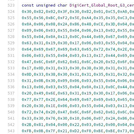
const
unsigned
char
DigiCert_Global_Root_G3_ce
0x30
,
0x82
,
0x02
,
0x3F
,
0x30
,
0x82
,
0x01
,
0xC5
,
0xA0
,
0
0x55
,
0x56
,
0xBC
,
0xF2
,
0x5E
,
0xA4
,
0x35
,
0x35
,
0xC3
,
0
0x0A
,
0x06
,
0x08
,
0x2A
,
0x86
,
0x48
,
0xCE
,
0x3D
,
0x04
,
0
0x09
,
0x06
,
0x03
,
0x55
,
0x04
,
0x06
,
0x13
,
0x02
,
0x55
,
0
0x55
,
0x04
,
0x0A
,
0x13
,
0x0C
,
0x44
,
0x69
,
0x67
,
0x69
,
0
0x63
,
0x31
,
0x19
,
0x30
,
0x17
,
0x06
,
0x03
,
0x55
,
0x04
,
0
0x64
,
0x69
,
0x67
,
0x69
,
0x63
,
0x65
,
0x72
,
0x74
,
0x2E
,
0
0x06
,
0x03
,
0x55
,
0x04
,
0x03
,
0x13
,
0x17
,
0x44
,
0x69
,
0
0x47
,
0x6C
,
0x6F
,
0x62
,
0x61
,
0x6C
,
0x20
,
0x52
,
0x6F
,
0
0x17
,
0x0D
,
0x31
,
0x33
,
0x30
,
0x38
,
0x30
,
0x31
,
0x31
,
0
0x0D
,
0x33
,
0x38
,
0x30
,
0x31
,
0x31
,
0x35
,
0x31
,
0x32
,
0
0x31
,
0x0B
,
0x30
,
0x09
,
0x06
,
0x03
,
0x55
,
0x04
,
0x06
,
0
0x13
,
0x06
,
0x03
,
0x55
,
0x04
,
0x0A
,
0x13
,
0x0C
,
0x44
,
0
0x20
,
0x49
,
0x6E
,
0x63
,
0x31
,
0x19
,
0x30
,
0x17
,
0x06
,
0
0x77
,
0x77
,
0x2E
,
0x64
,
0x69
,
0x67
,
0x69
,
0x63
,
0x65
,
0
0x20
,
0x30
,
0x1E
,
0x06
,
0x03
,
0x55
,
0x04
,
0x03
,
0x13
,
0
0x72
,
0x74
,
0x20
,
0x47
,
0x6C
,
0x6F
,
0x62
,
0x61
,
0x6C
,
0
0x33
,
0x30
,
0x76
,
0x30
,
0x10
,
0x06
,
0x07
,
0x2A
,
0x86
,
0
0x2B
,
0x81
,
0x04
,
0x00
,
0x22
,
0x03
,
0x62
,
0x00
,
0x04
,
0
0xFB
,
0x0B
,
0x7F
,
0x21
,
0xD2
,
0xF0
,
0xBE
,
0xBE
,
0x73
,
0