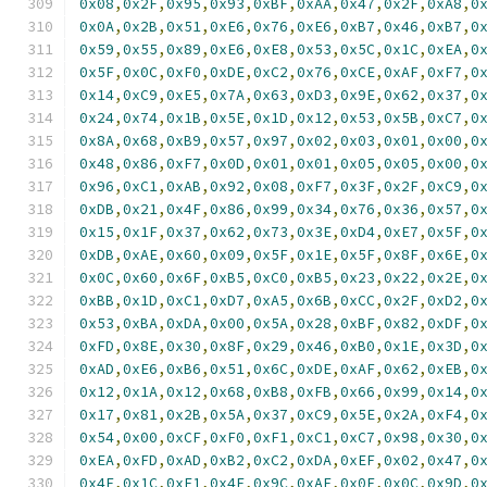
0x08
,
0x2F
,
0x95
,
0x93
,
0xBF
,
0xAA
,
0x47
,
0x2F
,
0xA8
,
0
0x0A
,
0x2B
,
0x51
,
0xE6
,
0x76
,
0xE6
,
0xB7
,
0x46
,
0xB7
,
0
0x59
,
0x55
,
0x89
,
0xE6
,
0xE8
,
0x53
,
0x5C
,
0x1C
,
0xEA
,
0
0x5F
,
0x0C
,
0xF0
,
0xDE
,
0xC2
,
0x76
,
0xCE
,
0xAF
,
0xF7
,
0
0x14
,
0xC9
,
0xE5
,
0x7A
,
0x63
,
0xD3
,
0x9E
,
0x62
,
0x37
,
0
0x24
,
0x74
,
0x1B
,
0x5E
,
0x1D
,
0x12
,
0x53
,
0x5B
,
0xC7
,
0
0x8A
,
0x68
,
0xB9
,
0x57
,
0x97
,
0x02
,
0x03
,
0x01
,
0x00
,
0
0x48
,
0x86
,
0xF7
,
0x0D
,
0x01
,
0x01
,
0x05
,
0x05
,
0x00
,
0
0x96
,
0xC1
,
0xAB
,
0x92
,
0x08
,
0xF7
,
0x3F
,
0x2F
,
0xC9
,
0
0xDB
,
0x21
,
0x4F
,
0x86
,
0x99
,
0x34
,
0x76
,
0x36
,
0x57
,
0
0x15
,
0x1F
,
0x37
,
0x62
,
0x73
,
0x3E
,
0xD4
,
0xE7
,
0x5F
,
0
0xDB
,
0xAE
,
0x60
,
0x09
,
0x5F
,
0x1E
,
0x5F
,
0x8F
,
0x6E
,
0
0x0C
,
0x60
,
0x6F
,
0xB5
,
0xC0
,
0xB5
,
0x23
,
0x22
,
0x2E
,
0
0xBB
,
0x1D
,
0xC1
,
0xD7
,
0xA5
,
0x6B
,
0xCC
,
0x2F
,
0xD2
,
0
0x53
,
0xBA
,
0xDA
,
0x00
,
0x5A
,
0x28
,
0xBF
,
0x82
,
0xDF
,
0
0xFD
,
0x8E
,
0x30
,
0x8F
,
0x29
,
0x46
,
0xB0
,
0x1E
,
0x3D
,
0
0xAD
,
0xE6
,
0xB6
,
0x51
,
0x6C
,
0xDE
,
0xAF
,
0x62
,
0xEB
,
0
0x12
,
0x1A
,
0x12
,
0x68
,
0xB8
,
0xFB
,
0x66
,
0x99
,
0x14
,
0
0x17
,
0x81
,
0x2B
,
0x5A
,
0x37
,
0xC9
,
0x5E
,
0x2A
,
0xF4
,
0
0x54
,
0x00
,
0xCF
,
0xF0
,
0xF1
,
0xC1
,
0xC7
,
0x98
,
0x30
,
0
0xEA
,
0xFD
,
0xAD
,
0xB2
,
0xC2
,
0xDA
,
0xEF
,
0x02
,
0x47
,
0
0x4F
,
0x1C
,
0xE1
,
0x4F
,
0x9C
,
0xAF
,
0x0F
,
0x0C
,
0x9D
,
0