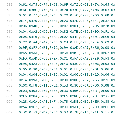
0x61
,
0x75
,
0x74
,
0x68
,
0x6F
,
0x72
,
0x69
,
0x7A
,
0x65
,
0
0x6E
,
0x6C
,
0x79
,
0x31
,
0x24
,
0x30
,
0x22
,
0x06
,
0x03
,
0
0x61
,
0x77
,
0x74
,
0x65
,
0x20
,
0x50
,
0x72
,
0x69
,
0x6D
,
0
0x74
,
0x20
,
0x43
,
0x41
,
0x20
,
0x2D
,
0x20
,
0x47
,
0x32
,
0
0x86
,
0x48
,
0xCE
,
0x3D
,
0x02
,
0x01
,
0x06
,
0x05
,
0x2B
,
0
0x04
,
0xA2
,
0xD5
,
0x9C
,
0x82
,
0x7B
,
0x95
,
0x9D
,
0xF1
,
0
0x05
,
0xE6
,
0xDF
,
0xA3
,
0x02
,
0x4F
,
0x0D
,
0x07
,
0xC6
,
0
0x22
,
0xA4
,
0x42
,
0x39
,
0xC4
,
0xFE
,
0x8F
,
0xEA
,
0xC9
,
0
0x9E
,
0xE2
,
0xB1
,
0x7C
,
0x9A
,
0xAD
,
0xA7
,
0x86
,
0x09
,
0
0xA5
,
0xAA
,
0x6E
,
0xFB
,
0xBA
,
0xB3
,
0x70
,
0xC0
,
0x67
,
0
0xFD
,
0xAD
,
0xC2
,
0xEF
,
0x31
,
0xFA
,
0xA8
,
0xB9
,
0xF3
,
0
0x95
,
0xA3
,
0x42
,
0x30
,
0x40
,
0x30
,
0x0F
,
0x06
,
0x03
,
0
0x05
,
0x30
,
0x03
,
0x01
,
0x01
,
0xFF
,
0x30
,
0x0E
,
0x06
,
0
0x04
,
0x04
,
0x03
,
0x02
,
0x01
,
0x06
,
0x30
,
0x1D
,
0x06
,
0
0x14
,
0x9A
,
0xD8
,
0x00
,
0x30
,
0x00
,
0xE7
,
0x6B
,
0x7F
,
0
0x0C
,
0xF8
,
0x11
,
0xE1
,
0xBB
,
0x30
,
0x0A
,
0x06
,
0x08
,
0
0x03
,
0x03
,
0x69
,
0x00
,
0x30
,
0x66
,
0x02
,
0x31
,
0x00
,
0
0xE6
,
0x0A
,
0xC3
,
0xBD
,
0xF5
,
0x80
,
0x8A
,
0x97
,
0x35
,
0
0x28
,
0xCA
,
0xA1
,
0xF4
,
0x79
,
0xDE
,
0xB5
,
0xE6
,
0x38
,
0
0x54
,
0xC2
,
0xBF
,
0xFF
,
0xD8
,
0xA1
,
0x3E
,
0xD9
,
0xCF
,
0
0xDC
,
0x53
,
0xD2
,
0xDC
,
0x9D
,
0x78
,
0x16
,
0x1F
,
0x15
,
0