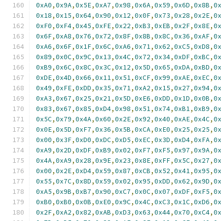
0xA0
,
0x9A
,
0x5E
,
0xA7
,
0x98
,
0x6A
,
0x59
,
0x6D
,
0x8B
,
0
0x18
,
0x15
,
0x64
,
0x90
,
0x12
,
0x0F
,
0x73
,
0x28
,
0x2E
,
0
0xF0
,
0xF4
,
0x45
,
0xFE
,
0x22
,
0xB3
,
0xEB
,
0x2F
,
0x8E
,
0
0x6F
,
0xA8
,
0x76
,
0x72
,
0x8F
,
0x8B
,
0x8C
,
0x36
,
0xAF
,
0
0xA6
,
0x6F
,
0x1F
,
0x6C
,
0xA6
,
0x71
,
0x62
,
0xC5
,
0xD8
,
0
0x89
,
0x0C
,
0x9C
,
0x13
,
0x4C
,
0x72
,
0x34
,
0xDF
,
0xBC
,
0
0xB9
,
0x6C
,
0x8C
,
0x3C
,
0x12
,
0x5D
,
0x65
,
0xDA
,
0xBD
,
0
0xDE
,
0x4D
,
0x66
,
0x11
,
0x51
,
0xCF
,
0x99
,
0xAE
,
0xEC
,
0
0x49
,
0xFE
,
0xDD
,
0x35
,
0x71
,
0xA2
,
0x15
,
0x27
,
0x94
,
0
0xA3
,
0x67
,
0x25
,
0x21
,
0x5D
,
0xE6
,
0xDD
,
0x1D
,
0x0B
,
0
0x83
,
0x67
,
0x85
,
0xD4
,
0x98
,
0x51
,
0x74
,
0xB1
,
0xB9
,
0
0x5C
,
0x79
,
0x4A
,
0x60
,
0x2E
,
0x92
,
0x40
,
0xAE
,
0x4C
,
0
0x0E
,
0x5D
,
0xF7
,
0x36
,
0x5B
,
0xCA
,
0xE0
,
0x25
,
0x25
,
0
0x00
,
0x3F
,
0xD0
,
0xDC
,
0xD5
,
0xEC
,
0x3D
,
0xD4
,
0xFA
,
0
0xA9
,
0x2D
,
0xDF
,
0xB9
,
0x02
,
0xF7
,
0xF5
,
0x97
,
0x9A
,
0
0x4A
,
0xA9
,
0x28
,
0x9E
,
0x23
,
0x8E
,
0xFF
,
0x5C
,
0x27
,
0
0x00
,
0x2E
,
0xD4
,
0x59
,
0x87
,
0xCB
,
0x52
,
0x41
,
0x95
,
0
0x55
,
0x7C
,
0x8D
,
0x59
,
0x02
,
0x95
,
0xDD
,
0x62
,
0x9D
,
0
0xA5
,
0x9B
,
0xB7
,
0x90
,
0xC7
,
0x0C
,
0x07
,
0xDF
,
0xF5
,
0
0xB0
,
0xB0
,
0x0B
,
0xE0
,
0x9C
,
0x4C
,
0xC3
,
0x1C
,
0xD6
,
0
0x2F
,
0xA2
,
0x82
,
0xAB
,
0xD3
,
0x63
,
0x44
,
0x70
,
0xC4
,
0