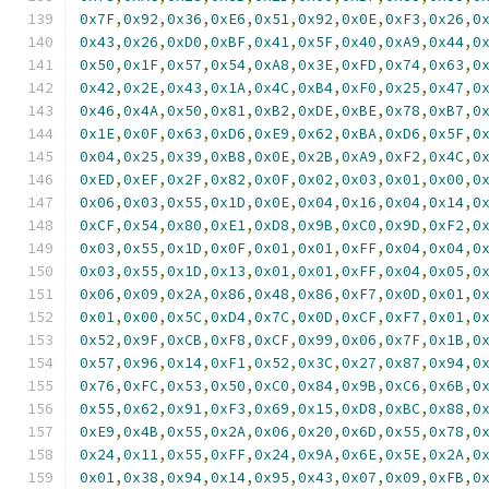
0x7F
,
0x92
,
0x36
,
0xE6
,
0x51
,
0x92
,
0x0E
,
0xF3
,
0x26
,
0
0x43
,
0x26
,
0xD0
,
0xBF
,
0x41
,
0x5F
,
0x40
,
0xA9
,
0x44
,
0
0x50
,
0x1F
,
0x57
,
0x54
,
0xA8
,
0x3E
,
0xFD
,
0x74
,
0x63
,
0
0x42
,
0x2E
,
0x43
,
0x1A
,
0x4C
,
0xB4
,
0xF0
,
0x25
,
0x47
,
0
0x46
,
0x4A
,
0x50
,
0x81
,
0xB2
,
0xDE
,
0xBE
,
0x78
,
0xB7
,
0
0x1E
,
0x0F
,
0x63
,
0xD6
,
0xE9
,
0x62
,
0xBA
,
0xD6
,
0x5F
,
0
0x04
,
0x25
,
0x39
,
0xB8
,
0x0E
,
0x2B
,
0xA9
,
0xF2
,
0x4C
,
0
0xED
,
0xEF
,
0x2F
,
0x82
,
0x0F
,
0x02
,
0x03
,
0x01
,
0x00
,
0
0x06
,
0x03
,
0x55
,
0x1D
,
0x0E
,
0x04
,
0x16
,
0x04
,
0x14
,
0
0xCF
,
0x54
,
0x80
,
0xE1
,
0xD8
,
0x9B
,
0xC0
,
0x9D
,
0xF2
,
0
0x03
,
0x55
,
0x1D
,
0x0F
,
0x01
,
0x01
,
0xFF
,
0x04
,
0x04
,
0
0x03
,
0x55
,
0x1D
,
0x13
,
0x01
,
0x01
,
0xFF
,
0x04
,
0x05
,
0
0x06
,
0x09
,
0x2A
,
0x86
,
0x48
,
0x86
,
0xF7
,
0x0D
,
0x01
,
0
0x01
,
0x00
,
0x5C
,
0xD4
,
0x7C
,
0x0D
,
0xCF
,
0xF7
,
0x01
,
0
0x52
,
0x9F
,
0xCB
,
0xF8
,
0xCF
,
0x99
,
0x06
,
0x7F
,
0x1B
,
0
0x57
,
0x96
,
0x14
,
0xF1
,
0x52
,
0x3C
,
0x27
,
0x87
,
0x94
,
0
0x76
,
0xFC
,
0x53
,
0x50
,
0xC0
,
0x84
,
0x9B
,
0xC6
,
0x6B
,
0
0x55
,
0x62
,
0x91
,
0xF3
,
0x69
,
0x15
,
0xD8
,
0xBC
,
0x88
,
0
0xE9
,
0x4B
,
0x55
,
0x2A
,
0x06
,
0x20
,
0x6D
,
0x55
,
0x78
,
0
0x24
,
0x11
,
0x55
,
0xFF
,
0x24
,
0x9A
,
0x6E
,
0x5E
,
0x2A
,
0
0x01
,
0x38
,
0x94
,
0x14
,
0x95
,
0x43
,
0x07
,
0x09
,
0xFB
,
0