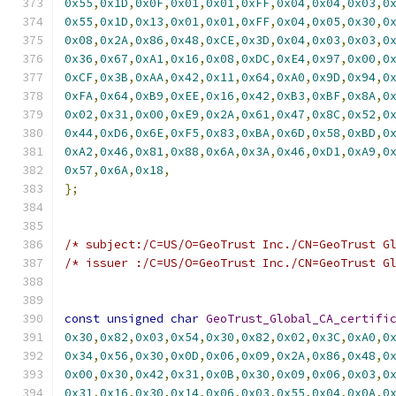
0x55
,
0x1D
,
0x0F
,
0x01
,
0x01
,
0xFF
,
0x04
,
0x04
,
0x03
,
0
0x55
,
0x1D
,
0x13
,
0x01
,
0x01
,
0xFF
,
0x04
,
0x05
,
0x30
,
0
0x08
,
0x2A
,
0x86
,
0x48
,
0xCE
,
0x3D
,
0x04
,
0x03
,
0x03
,
0
0x36
,
0x67
,
0xA1
,
0x16
,
0x08
,
0xDC
,
0xE4
,
0x97
,
0x00
,
0
0xCF
,
0x3B
,
0xAA
,
0x42
,
0x11
,
0x64
,
0xA0
,
0x9D
,
0x94
,
0
0xFA
,
0x64
,
0xB9
,
0xEE
,
0x16
,
0x42
,
0xB3
,
0xBF
,
0x8A
,
0
0x02
,
0x31
,
0x00
,
0xE9
,
0x2A
,
0x61
,
0x47
,
0x8C
,
0x52
,
0
0x44
,
0xD6
,
0x6E
,
0xF5
,
0x83
,
0xBA
,
0x6D
,
0x58
,
0xBD
,
0
0xA2
,
0x46
,
0x81
,
0x88
,
0x6A
,
0x3A
,
0x46
,
0xD1
,
0xA9
,
0
0x57
,
0x6A
,
0x18
,
};
/* subject:/C=US/O=GeoTrust Inc./CN=GeoTrust G
/* issuer :/C=US/O=GeoTrust Inc./CN=GeoTrust G
const
unsigned
char
GeoTrust_Global_CA_certifi
0x30
,
0x82
,
0x03
,
0x54
,
0x30
,
0x82
,
0x02
,
0x3C
,
0xA0
,
0
0x34
,
0x56
,
0x30
,
0x0D
,
0x06
,
0x09
,
0x2A
,
0x86
,
0x48
,
0
0x00
,
0x30
,
0x42
,
0x31
,
0x0B
,
0x30
,
0x09
,
0x06
,
0x03
,
0
0x31
,
0x16
,
0x30
,
0x14
,
0x06
,
0x03
,
0x55
,
0x04
,
0x0A
,
0