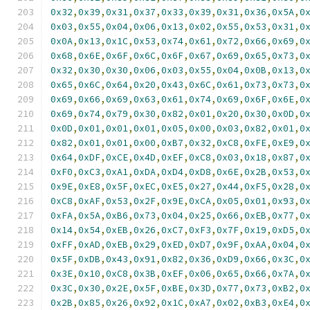
0x32
,
0x39
,
0x31
,
0x37
,
0x33
,
0x39
,
0x31
,
0x36
,
0x5A
,
0
0x03
,
0x55
,
0x04
,
0x06
,
0x13
,
0x02
,
0x55
,
0x53
,
0x31
,
0
0x0A
,
0x13
,
0x1C
,
0x53
,
0x74
,
0x61
,
0x72
,
0x66
,
0x69
,
0
0x68
,
0x6E
,
0x6F
,
0x6C
,
0x6F
,
0x67
,
0x69
,
0x65
,
0x73
,
0
0x32
,
0x30
,
0x30
,
0x06
,
0x03
,
0x55
,
0x04
,
0x0B
,
0x13
,
0
0x65
,
0x6C
,
0x64
,
0x20
,
0x43
,
0x6C
,
0x61
,
0x73
,
0x73
,
0
0x69
,
0x66
,
0x69
,
0x63
,
0x61
,
0x74
,
0x69
,
0x6F
,
0x6E
,
0
0x69
,
0x74
,
0x79
,
0x30
,
0x82
,
0x01
,
0x20
,
0x30
,
0x0D
,
0
0x0D
,
0x01
,
0x01
,
0x01
,
0x05
,
0x00
,
0x03
,
0x82
,
0x01
,
0
0x82
,
0x01
,
0x01
,
0x00
,
0xB7
,
0x32
,
0xC8
,
0xFE
,
0xE9
,
0
0x64
,
0xDF
,
0xCE
,
0x4D
,
0xEF
,
0xC8
,
0x03
,
0x18
,
0x87
,
0
0xF0
,
0xC3
,
0xA1
,
0xDA
,
0xD4
,
0xD8
,
0x6E
,
0x2B
,
0x53
,
0
0x9E
,
0xE8
,
0x5F
,
0xEC
,
0xE5
,
0x27
,
0x44
,
0xF5
,
0x28
,
0
0xC8
,
0xAF
,
0x53
,
0x2F
,
0x9E
,
0xCA
,
0x05
,
0x01
,
0x93
,
0
0xFA
,
0x5A
,
0xB6
,
0x73
,
0x04
,
0x25
,
0x66
,
0xEB
,
0x77
,
0
0x14
,
0x54
,
0xEB
,
0x26
,
0xC7
,
0xF3
,
0x7F
,
0x19
,
0xD5
,
0
0xFF
,
0xAD
,
0xEB
,
0x29
,
0xED
,
0xD7
,
0x9F
,
0xAA
,
0x04
,
0
0x5F
,
0xDB
,
0x43
,
0x91
,
0x82
,
0x36
,
0xD9
,
0x66
,
0x3C
,
0
0x3E
,
0x10
,
0xC8
,
0x3B
,
0xEF
,
0x06
,
0x65
,
0x66
,
0x7A
,
0
0x3C
,
0x30
,
0x2E
,
0x5F
,
0xBE
,
0x3D
,
0x77
,
0x73
,
0xB2
,
0
0x2B
,
0x85
,
0x26
,
0x92
,
0x1C
,
0xA7
,
0x02
,
0xB3
,
0xE4
,
0