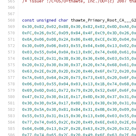
/* issuer :/C=US/O=thawte, Inc./OU=(c) 2007 th
const
unsigned
char
 thawte_Primary_Root_CA___G
0x30
,
0x82
,
0x02
,
0x88
,
0x30
,
0x82
,
0x02
,
0x0D
,
0xA0
,
0
0xFC
,
0x26
,
0x5C
,
0xD9
,
0x84
,
0x4F
,
0xC9
,
0x3D
,
0x26
,
0
0x0A
,
0x06
,
0x08
,
0x2A
,
0x86
,
0x48
,
0xCE
,
0x3D
,
0x04
,
0
0x30
,
0x09
,
0x06
,
0x03
,
0x55
,
0x04
,
0x06
,
0x13
,
0x02
,
0
0x03
,
0x55
,
0x04
,
0x0A
,
0x13
,
0x0C
,
0x74
,
0x68
,
0x61
,
0
0x63
,
0x2E
,
0x31
,
0x38
,
0x30
,
0x36
,
0x06
,
0x03
,
0x55
,
0
0x20
,
0x32
,
0x30
,
0x30
,
0x37
,
0x20
,
0x74
,
0x68
,
0x61
,
0
0x63
,
0x2E
,
0x20
,
0x2D
,
0x20
,
0x46
,
0x6F
,
0x72
,
0x20
,
0
0x7A
,
0x65
,
0x64
,
0x20
,
0x75
,
0x73
,
0x65
,
0x20
,
0x6F
,
0
0x06
,
0x03
,
0x55
,
0x04
,
0x03
,
0x13
,
0x1B
,
0x74
,
0x68
,
0
0x69
,
0x6D
,
0x61
,
0x72
,
0x79
,
0x20
,
0x52
,
0x6F
,
0x6F
,
0
0x47
,
0x32
,
0x30
,
0x1E
,
0x17
,
0x0D
,
0x30
,
0x37
,
0x31
,
0
0x30
,
0x30
,
0x5A
,
0x17
,
0x0D
,
0x33
,
0x38
,
0x30
,
0x31
,
0
0x39
,
0x5A
,
0x30
,
0x81
,
0x84
,
0x31
,
0x0B
,
0x30
,
0x09
,
0
0x55
,
0x53
,
0x31
,
0x15
,
0x30
,
0x13
,
0x06
,
0x03
,
0x55
,
0
0x77
,
0x74
,
0x65
,
0x2C
,
0x20
,
0x49
,
0x6E
,
0x63
,
0x2E
,
0
0x04
,
0x0B
,
0x13
,
0x2F
,
0x28
,
0x63
,
0x29
,
0x20
,
0x32
,
0
0x77
,
0x74
,
0x65
,
0x2C
,
0x20
,
0x49
,
0x6E
,
0x63
,
0x2E
,
0