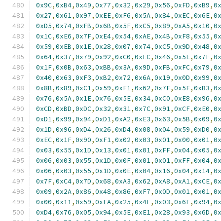
0x9C
,
0xB4
,
0x49
,
0x77
,
0x32
,
0x29
,
0x56
,
0xFD
,
0xB9
,
0
0x27
,
0x61
,
0x97
,
0xEE
,
0xF6
,
0x5A
,
0x84
,
0xEC
,
0x6E
,
0
0xD5
,
0x74
,
0xFB
,
0x6B
,
0x5F
,
0xC5
,
0x89
,
0xA5
,
0x10
,
0
0x1C
,
0xE6
,
0x7F
,
0xE4
,
0x54
,
0xAE
,
0x4B
,
0xF8
,
0x55
,
0
0x59
,
0xEB
,
0x1E
,
0x28
,
0x07
,
0x74
,
0xC5
,
0x9D
,
0x48
,
0
0x64
,
0x37
,
0x79
,
0x92
,
0xC0
,
0xEC
,
0x46
,
0x5E
,
0x7F
,
0
0x1F
,
0x0B
,
0x63
,
0xBB
,
0x3A
,
0x9D
,
0xFB
,
0xFC
,
0x79
,
0
0x40
,
0x63
,
0xF3
,
0xB2
,
0x72
,
0x6A
,
0x19
,
0x0D
,
0x99
,
0
0x8B
,
0x89
,
0xC1
,
0x59
,
0xF1
,
0x62
,
0x7F
,
0x5F
,
0xB3
,
0
0x76
,
0x5A
,
0x1E
,
0x76
,
0x5E
,
0x34
,
0xC0
,
0xE8
,
0x96
,
0
0xCD
,
0xBD
,
0xDC
,
0x32
,
0x31
,
0x7C
,
0x91
,
0xCF
,
0xE0
,
0
0xD1
,
0x99
,
0x94
,
0xD1
,
0xA2
,
0xE3
,
0x63
,
0x5B
,
0x09
,
0
0x1D
,
0x96
,
0xD4
,
0x26
,
0xD4
,
0x08
,
0x04
,
0x59
,
0xD0
,
0
0xEC
,
0x1F
,
0x90
,
0xF1
,
0x02
,
0x03
,
0x01
,
0x00
,
0x01
,
0
0x03
,
0x55
,
0x1D
,
0x13
,
0x01
,
0x01
,
0xFF
,
0x04
,
0x05
,
0
0x06
,
0x03
,
0x55
,
0x1D
,
0x0F
,
0x01
,
0x01
,
0xFF
,
0x04
,
0
0x06
,
0x03
,
0x55
,
0x1D
,
0x0E
,
0x04
,
0x16
,
0x04
,
0x14
,
0
0x7F
,
0xC4
,
0x7D
,
0x68
,
0xA3
,
0x62
,
0xA8
,
0xA1
,
0xCE
,
0
0x09
,
0x2A
,
0x86
,
0x48
,
0x86
,
0xF7
,
0x0D
,
0x01
,
0x01
,
0
0x00
,
0x11
,
0x59
,
0xFA
,
0x25
,
0x4F
,
0x03
,
0x6F
,
0x94
,
0
0xD4
,
0x76
,
0x05
,
0x94
,
0x5E
,
0xE1
,
0x28
,
0x93
,
0x6D
,
0