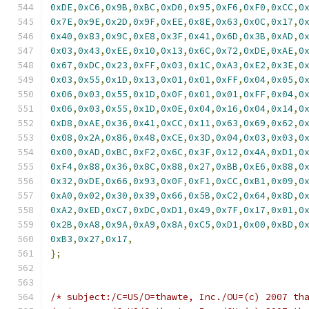
0xDE
,
0xC6
,
0x9B
,
0xBC
,
0xD0
,
0x95
,
0xF6
,
0xF0
,
0xCC
,
0
0x7E
,
0x9E
,
0x2D
,
0x9F
,
0xEE
,
0x8E
,
0x63
,
0x0C
,
0x17
,
0
0x40
,
0x83
,
0x9C
,
0xE8
,
0x3F
,
0x41
,
0x6D
,
0x3B
,
0xAD
,
0
0x03
,
0x43
,
0xEE
,
0x10
,
0x13
,
0x6C
,
0x72
,
0xDE
,
0xAE
,
0
0x67
,
0xDC
,
0x23
,
0xFF
,
0x03
,
0x1C
,
0xA3
,
0xE2
,
0x3E
,
0
0x03
,
0x55
,
0x1D
,
0x13
,
0x01
,
0x01
,
0xFF
,
0x04
,
0x05
,
0
0x06
,
0x03
,
0x55
,
0x1D
,
0x0F
,
0x01
,
0x01
,
0xFF
,
0x04
,
0
0x06
,
0x03
,
0x55
,
0x1D
,
0x0E
,
0x04
,
0x16
,
0x04
,
0x14
,
0
0xD8
,
0xAE
,
0x36
,
0x41
,
0xCC
,
0x11
,
0x63
,
0x69
,
0x62
,
0
0x08
,
0x2A
,
0x86
,
0x48
,
0xCE
,
0x3D
,
0x04
,
0x03
,
0x03
,
0
0x00
,
0xAD
,
0xBC
,
0xF2
,
0x6C
,
0x3F
,
0x12
,
0x4A
,
0xD1
,
0
0xF4
,
0x88
,
0x36
,
0x8C
,
0x88
,
0x27
,
0xBB
,
0xE6
,
0x88
,
0
0x32
,
0xDE
,
0x66
,
0x93
,
0x0F
,
0xF1
,
0xCC
,
0xB1
,
0x09
,
0
0xA0
,
0x02
,
0x30
,
0x39
,
0x66
,
0x5B
,
0xC2
,
0x64
,
0x8D
,
0
0xA2
,
0xED
,
0xC7
,
0xDC
,
0xD1
,
0x49
,
0x7F
,
0x17
,
0x01
,
0
0x2B
,
0xA8
,
0x9A
,
0xA9
,
0x8A
,
0xC5
,
0xD1
,
0x00
,
0xBD
,
0
0xB3
,
0x27
,
0x17
,
};
/* subject:/C=US/O=thawte, Inc./OU=(c) 2007 th