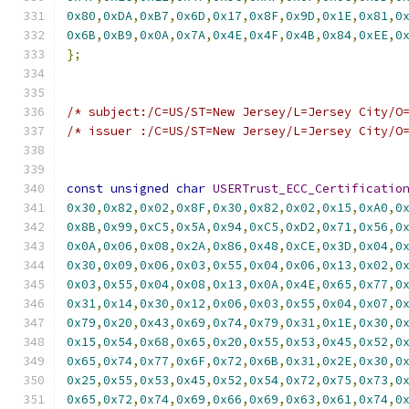
0x80
,
0xDA
,
0xB7
,
0x6D
,
0x17
,
0x8F
,
0x9D
,
0x1E
,
0x81
,
0
0x6B
,
0xB9
,
0x0A
,
0x7A
,
0x4E
,
0x4F
,
0x4B
,
0x84
,
0xEE
,
0
};
/* subject:/C=US/ST=New Jersey/L=Jersey City/O
/* issuer :/C=US/ST=New Jersey/L=Jersey City/O
const
unsigned
char
USERTrust_ECC_Certificatio
0x30
,
0x82
,
0x02
,
0x8F
,
0x30
,
0x82
,
0x02
,
0x15
,
0xA0
,
0
0x8B
,
0x99
,
0xC5
,
0x5A
,
0x94
,
0xC5
,
0xD2
,
0x71
,
0x56
,
0
0x0A
,
0x06
,
0x08
,
0x2A
,
0x86
,
0x48
,
0xCE
,
0x3D
,
0x04
,
0
0x30
,
0x09
,
0x06
,
0x03
,
0x55
,
0x04
,
0x06
,
0x13
,
0x02
,
0
0x03
,
0x55
,
0x04
,
0x08
,
0x13
,
0x0A
,
0x4E
,
0x65
,
0x77
,
0
0x31
,
0x14
,
0x30
,
0x12
,
0x06
,
0x03
,
0x55
,
0x04
,
0x07
,
0
0x79
,
0x20
,
0x43
,
0x69
,
0x74
,
0x79
,
0x31
,
0x1E
,
0x30
,
0
0x15
,
0x54
,
0x68
,
0x65
,
0x20
,
0x55
,
0x53
,
0x45
,
0x52
,
0
0x65
,
0x74
,
0x77
,
0x6F
,
0x72
,
0x6B
,
0x31
,
0x2E
,
0x30
,
0
0x25
,
0x55
,
0x53
,
0x45
,
0x52
,
0x54
,
0x72
,
0x75
,
0x73
,
0
0x65
,
0x72
,
0x74
,
0x69
,
0x66
,
0x69
,
0x63
,
0x61
,
0x74
,
0